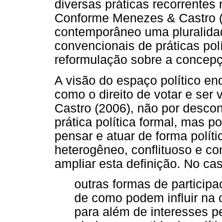
diversas práticas recorrentes 
Conforme Menezes & Castro (2
contemporâneo uma pluralida
convencionais de práticas p
reformulação sobre a concepçã
A visão do espaço político en
como o direito de votar e ser
Castro (2006), não por desco
prática política formal, mas
pensar e atuar de forma políti
heterogêneo, conflituoso e co
ampliar esta definição. No ca
outras formas de particip
de como podem influir na 
para além de interesses pe