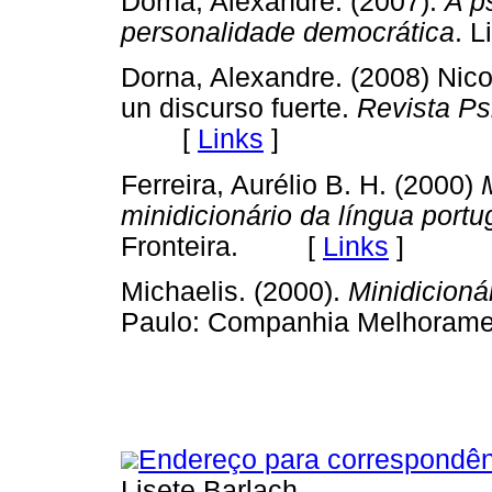
Dorna, Alexandre. (2007).
A ps
personalidade democrática
. 
Dorna, Alexandre. (2008) Nico
un discurso fuerte.
Revista Psi
[
Links
]
Ferreira, Aurélio B. H. (2000)
minidicionário da língua port
Fronteira. [
Links
]
Michaelis. (2000).
Minidicioná
Paulo: Companhia Melhor
Endereço para correspondên
Lisete Barlach