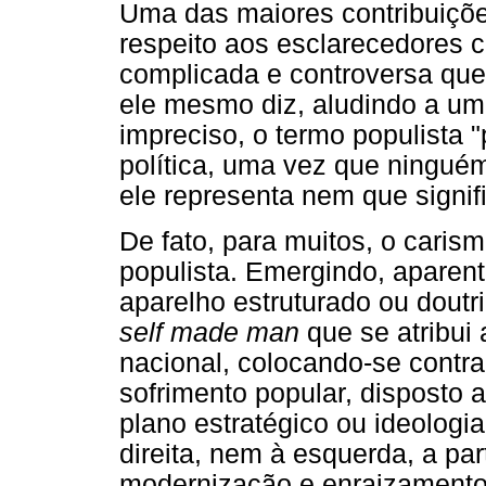
Uma das maiores contribuições
respeito aos esclarecedores 
complicada e controversa qu
ele mesmo diz, aludindo a u
impreciso, o termo populista "
política, uma vez que ningué
ele representa nem que signific
De fato, para muitos, o caris
populista. Emergindo, aparen
aparelho estruturado ou doutri
self made man
que se atribui
nacional, colocando-se contr
sofrimento popular, disposto 
plano estratégico ou ideologi
direita, nem à esquerda, a pa
modernização e enraizamento t