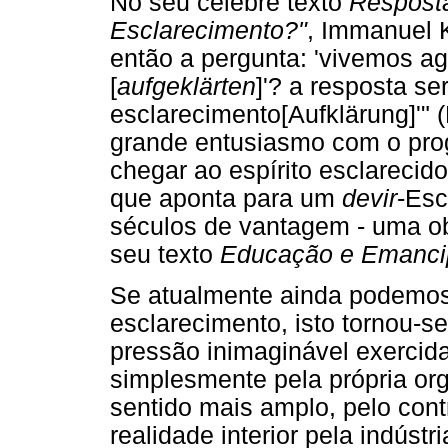
No seu célebre texto
Resposta
Esclarecimento?"
, Immanuel K
então a pergunta: 'vivemos a
[
aufgeklärten
]'? a resposta s
esclarecimento[Aufklärung]'" 
grande entusiasmo com o pro
chegar ao espírito esclarecido
que aponta para um
devir
-Esc
séculos de vantagem - uma ob
seu texto
Educação e Emanci
Se atualmente ainda podemos
esclarecimento, isto tornou-s
pressão inimaginável exercid
simplesmente pela própria o
sentido mais amplo, pelo cont
realidade interior pela indústr