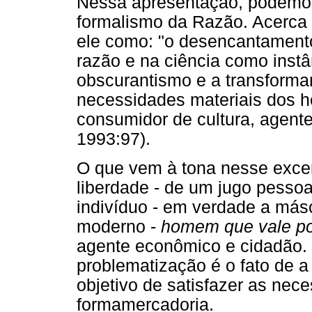
Nessa apresentação, podemos 
formalismo da Razão. Acerca 
ele como: "o desencantamento, a
razão e na ciência como instân
obscurantismo e a transformar
necessidades materiais dos ho
consumidor de cultura, agent
1993:97).
O que vem à tona nesse excer
liberdade - de um jugo pessoal,
indivíduo - em verdade a másc
moderno -
homem que vale p
agente econômico e cidadão. O
problematização é o fato de 
objetivo de satisfazer as nece
formamercadoria.