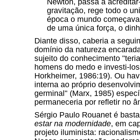
Newton, passa a acreditar
gravitação, rege todo o u
época o mundo começava a
de uma única força, o dinh
Diante disso, caberia a segui
domínio da natureza encarad
sujeito do conhecimento "teria
homens do medo e investi-los
Horkheimer, 1986:19). Ou hav
interna ao próprio desenvolvi
germinal" (Marx, 1985) espec
permaneceria por refletir no â
Sérgio Paulo Rouanet é basta
estar na modernidade
, em cap
projeto iluminista: racionalis