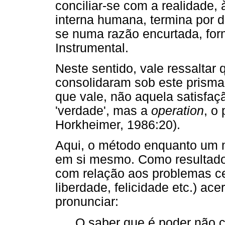
conciliar-se com a realidade,
interna humana, termina por 
se numa razão encurtada, for
Instrumental.
Neste sentido, vale ressaltar
consolidaram sob este prisma
que vale, não aquela satisfa
'verdade', mas a
operation
, o
Horkheimer, 1986:20).
Aqui, o método enquanto um m
em si mesmo. Como resultado
com relação aos problemas cen
liberdade, felicidade etc.) ace
pronunciar:
O saber que é poder não 