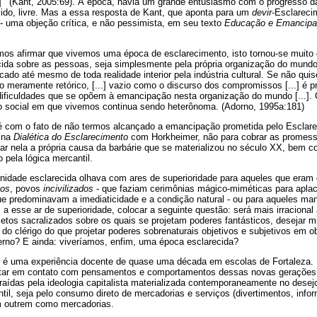
]'" (Kant, 2005:69). À época, havia um grande entusiasmo com o progresso 
cido, livre. Mas a essa resposta de Kant, que aponta para um
devir
-Esclareci
- uma objeção crítica, e não pessimista, em seu texto
Educação e Emancipa
os afirmar que vivemos uma época de esclarecimento, isto tornou-se muito 
cida sobre as pessoas, seja simplesmente pela própria organização do mundo
icado até mesmo de toda realidade interior pela indústria cultural. Se não qui
 meramente retórico, [...] vazio como o discurso dos compromissos [...] é p
ificuldades que se opõem à emancipação nesta organização do mundo [...]. 
ão social em que vivemos continua sendo heterônoma. (Adorno, 1995a:181)
 com o fato de não termos alcançado a emancipação prometida pelo Esclar
 na
Dialética do Esclarecimento
com Horkheimer, não para cobrar as promess
zar nela a própria causa da barbárie que se materializou no século XX, bem
 pela lógica mercantil.
nidade esclarecida olhava com ares de superioridade para aqueles que era
vos
, povos
incivilizados
- que faziam cerimônias mágico-miméticas para apla
e predominavam a imediaticidade e a condição natural - ou para aqueles ma
a esse ar de superioridade, colocar a seguinte questão: será mais irracional 
etos sacralizados sobre os quais se projetam poderes fantásticos, desejar 
 do clérigo do que projetar poderes sobrenaturais objetivos e subjetivos em 
rno? E ainda: viveríamos, enfim, uma época esclarecida?
ão é uma experiência docente de quase uma década em escolas de Fortaleza.
tar em contato com pensamentos e comportamentos dessas novas geraçõe
traídas pela ideologia capitalista materializada contemporaneamente no dese
l, seja pelo consumo direto de mercadorias e serviços (divertimentos, inform
m outrem como mercadorias.