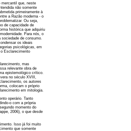
o mercantil que, neste
entendida não somente
submetida primeiramente à
 entre a Razão moderna - o
roblematizar. Ou seja,
mo de capacidade de
rma histórica que adquiriu
 modernidade. Para nós, o
da sociedade de consumo.
condensar os ideais
tegorias psicológicas, em
, o Esclarecimento
clarecimento
, mas
ssa relevante obra de
a epistemológico crítico.
vera no século XVIII,
larecimento, os autores
orma, colocam o próprio
larecimento em mitologia.
ento operário. Tanto
dindo-o com a própria
m segundo momento do
Jappe, 2006), o que desde
mento. Isso já foi muito
recimento que somente