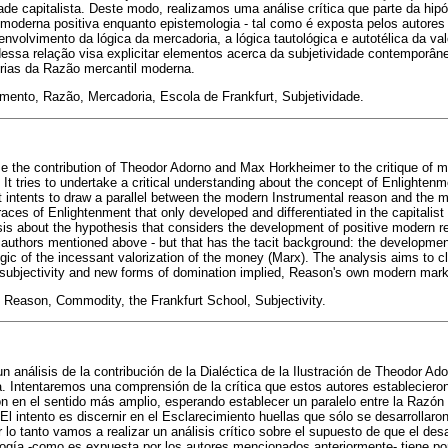
de capitalista. Deste modo, realizamos uma análise crítica que parte da hip
moderna positiva enquanto epistemologia - tal como é exposta pelos autores
envolvimento da lógica da mercadoria, a lógica tautológica e autotélica da va
 dessa relação visa explicitar elementos acerca da subjetividade contemporâ
prias da Razão mercantil moderna.
mento, Razão, Mercadoria, Escola de Frankfurt, Subjetividade.
e the contribution of Theodor Adorno and Max Horkheimer to the critique of m
 It tries to undertake a critical understanding about the concept of Enlighten
 It intents to draw a parallel between the modern Instrumental reason and the 
e traces of Enlightenment that only developed and differentiated in the capitalist
ysis about the hypothesis that considers the development of positive modern 
authors mentioned above - but that has the tacit background: the development
gic of the incessant valorization of the money (Marx). The analysis aims to cla
subjectivity and new forms of domination implied, Reason's own modern mark
Reason, Commodity, the Frankfurt School, Subjectivity.
n análisis de la contribución de la Dialéctica de la Ilustración de Theodor A
a. Intentaremos una comprensión de la crítica que estos autores estableciero
ción en el sentido más amplio, esperando establecer un paralelo entre la Razó
 intento es discernir en el Esclarecimiento huellas que sólo se desarrollaron
 lo tanto vamos a realizar un análisis crítico sobre el supuesto de que el des
ogía -como es expuesta por los autores mencionados anteriormente- tiene por 