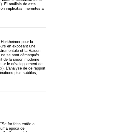
). El análisis de esta
n implícitas, inerentes a
 Horkheimer pour la
uteurs en exposant une
nstrumentale et la Raison
et ne se sont démarqués
nt de la raison moderne
nt sur le développement de
rx). L'analyse de ce rapport
nations plus subtiles,
Se for feita então a
m uma época de