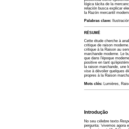
lógica tácita de la mercanc
relación busca explicar el
la Razón mercantil modern
Palabras clave:
Ilustració
RÉSUMÉ
Cette étude cherche à anal
critique de raison moderne.
critique à la Raison au sen
marchande moderne. Le but 
que dans l'époque moderne,
positive en tant qu'épistém
la raison marchande, une lo
vise à dévoiler quelques é
propres à la Raison marc
Mots clés:
Lumières, Raiso
Introdução
No seu célebre texto
Respo
pergunta: 'vivemos agora 