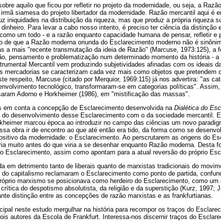
 sobre aquilo que ficou por refletir no projeto da modernidade, ou seja, a Razã
 irmã siamesa do projeto libertador da modernidade. Razão mercantil aqui é 
 iniquidades na distribuição da riqueza, mas que produz a própria riqueza 
dinheiro. Para levar a cabo nosso intento, é preciso ter ciência da distinção
como um todo - e a razão enquanto capacidade humana de pensar, refletir e p
o de que a Razão moderna oriunda do Esclarecimento moderno não é sinôni
s a mais "recente transmutação da ideia de Razão" (Marcuse, 1973:125), a fo
ão, pensamento e problematização num determinado momento da história - a
trumental Mercantil vem produzindo subjetividades afinadas com os ideais 
 as mercadorias se caracterizam cada vez mais como objetos que pretendem 
te respeito, Marcuse (citado por Merquior, 1969:115) já nos advertira: "as ca
envolvimento tecnológico, transformaram-se em categorias políticas". Assim
saram Adorno e Horkheimer (1986), em "mistificação das massas".
 em conta a concepção de Esclarecimento desenvolvida na
Dialética do Es
 do desenvolvimento desse Esclarecimento com o da sociedade mercantil. E
heimer marcou época ao introduzir no campo das ciências um novo paradigm
ssa obra ir de encontro ao que até então era tido, da forma como se desenvol
tivo da modernidade: o Esclarecimento. Ao perscrutarem as origens do Esc
ria muito antes do que viria a se desenhar enquanto Razão moderna. Desta f
mo Esclarecimento, assim como apontam para a atual reversão do próprio Esc
da em detrimento tanto de liberais quanto de marxistas tradicionais do movim
s do capitalismo reclamaram o Esclarecimento como ponto de partida, confun
próprio marxismo se posicionava como herdeiro do Esclarecimento, como u
crítica do despotismo absolutista, da religião e da superstição (Kurz, 1997; 
nte distinção entre as concepções de razão marxistas e as frankfurtianas.
cipal neste estudo mergulhar na história para recompor os traços do Esclareci
ois autores da Escola de Frankfurt. Interessa-nos discernir traços do Escla