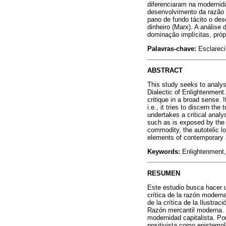
diferenciaram na modernida
desenvolvimento da razão 
pano de fundo tácito o des
dinheiro (Marx). A análise
dominação implícitas, pró
Palavras-chave:
Esclareci
ABSTRACT
This study seeks to analys
Dialectic of Enlightenment.
critique in a broad sense.
i.e., it tries to discern th
undertakes a critical anal
such as is exposed by the 
commodity, the autotelic lo
elements of contemporary 
Keywords:
Enlightenment, 
RESUMEN
Este estudio busca hacer u
crítica de la razón modern
de la crítica de la Ilustra
Razón mercantil moderna. El
modernidad capitalista. Por
positivista como epistemol