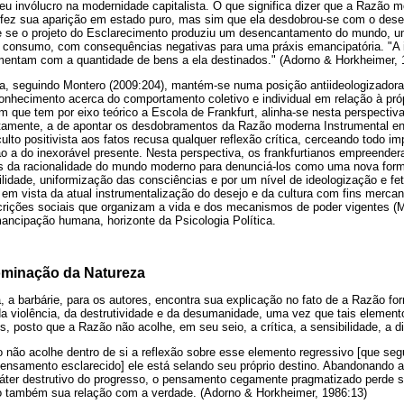
eu invólucro na modernidade capitalista. O que significa dizer que a Razão 
 fez sua aparição em estado puro, mas sim que ela desdobrou-se com o des
 se o projeto do Esclarecimento produziu um desencantamento do mundo, 
e consumo, com consequências negativas para uma práxis emancipatória. "A 
umentam com a quantidade de bens a ela destinados." (Adorno & Horkheimer, 
ica, seguindo Montero (2009:204), mantém-se numa posição antiideologizador
onhecimento acerca do comportamento coletivo e individual em relação à próp
m que tem por eixo teórico a Escola de Frankfurt, alinha-se nesta perspectiv
stamente, a de apontar os desdobramentos da Razão moderna Instrumental e
culto positivista aos fatos recusa qualquer reflexão crítica, cerceando todo i
ão a do inexorável presente. Nesta perspectiva, os frankfurtianos empreende
s da racionalidade do mundo moderno para denunciá-los como uma nova for
bilidade, uniformização das consciências e por um nível de ideologização e fe
 em vista da atual instrumentalização do desejo e da cultura com fins mercant
rições sociais que organizam a vida e dos mecanismos de poder vigentes (
ancipação humana, horizonte da Psicologia Política.
ominação da Natureza
 barbárie, para os autores, encontra sua explicação no fato de a Razão for
a violência, da destrutividade e da desumanidade, uma vez que tais element
es, posto que a Razão não acolhe, em seu seio, a crítica, a sensibilidade, a d
 não acolhe dentro de si a reflexão sobre esse elemento regressivo [que se
nsamento esclarecido] ele está selando seu próprio destino. Abandonando a
ráter destrutivo do progresso, o pensamento cegamente pragmatizado perde s
so também sua relação com a verdade. (Adorno & Horkheimer, 1986:13)