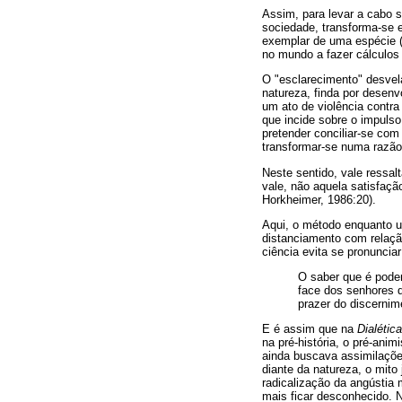
Assim, para levar a cabo 
sociedade, transforma-se
exemplar de uma espécie (p
no mundo a fazer cálculos 
O "esclarecimento" desvel
natureza, finda por desenv
um ato de violência contra
que incide sobre o impulso
pretender conciliar-se com
transformar-se numa razão 
Neste sentido, vale ressa
vale, não aquela satisfaç
Horkheimer, 1986:20).
Aqui, o método enquanto 
distanciamento com relação
ciência evita se pronunciar
O saber que é pode
face dos senhores d
prazer do discernim
E é assim que na
Dialétic
na pré-história, o pré-ani
ainda buscava assimilaçõe
diante da natureza, o mito
radicalização da angústia 
mais ficar desconhecido. N