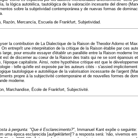
ía, la lógica autotélica, tautológica de la valoración incesante del dinero (Marx
ementos sobre la subjetividad contemporánea y de nuevas formas de dominació
a.
n, Razón, Mercancía, Escuela de Frankfurt, Subjetividad.
yser la contribution de La Dialectique de la Raison de Theodor Adorno et Max
 On entreprît une interprétation de la critique de la Raison établie par ces a
s large, pour ensuite essayer d'établir un parallèle entre la Raison moderne I
est de discerner au coeur de la Raison des traits qui ne se sont épanouis 
 l'époque capitaliste. Ainsi, notre hypothèse critique est que le développeme
ologie - telle qu'elle est exposée par les auteurs cités - s'assied impliciteme
gique tautologique e autotélique de la valorisation incessante de l'argent (Ma
léments propre à la subjectivité contemporaine et de nouvelles formes de domi
hande moderne.
n, Marchandise, École de Frankfort, Subjectivité.
sta à pergunta: "Que é Esclarecimento?"
, Immanuel Kant expõe o seguinte: "
em uma época esclarecida [
aufgeklärten
]'? a resposta será: 'não, vivemos e