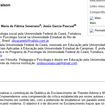
Indicadore
raison
Links rela
Compartilh
Mais
Mais
II
III
; Maria de Fátima Severiano
; Jesús Garcia Pascual
Permali
ologia social pela Universidade Federal do Ceará, Fortaleza,
m Psicologia Social na Universidade Estadual do Rio de
, Brasil.
olivazanetti@yahoo.com.br
ela Universidade Federal do Ceará, mestrado em Educação pela Universidad
iais Aplicadas à Educação pela Universidade Estadual de Campinas. É prof
a e no Programa de Psicologia da Universidade Federal do Ceará, Fortaleza, 
om
m Filosofia. Pedagogia e Psicologia e doutor em Educação pela Universida
ente da mesma instituição.
professorpascual@gmail.com
nalisar a contribuição da Dialética do Esclarecimento de Theodor Adorno e 
 Empreendemos uma compreensão da crítica estabelecida por esses autores 
arecimento em sentido lato, com a pretensão de estabelecer um paralelo ent
rcantil moderna. O objetivo é o de discernir no Esclarecimento traços que s