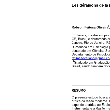
Les déraisons de la 
I
Robson Feitosa Oliveira
I
Professor, mestre em psic
CE, Brasil, e doutorando e
Janeiro, Rio de Janeiro, RJ
II
Graduada em Psicologia p
doutorado em Ciências Soc
Departamento de Psicologi
fatimaseveriano@gmail.c
III
Graduado em Graduação e
Brasil, sendo também doc
RESUMO
O presente estudo busca a
crítica da razão moderna.
expondo a crítica ao Escl
Instrumental e a Razão me