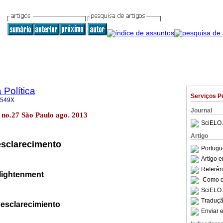
 Política
Serviços P
-549X
Journal
13 no.27 São Paulo ago. 2013
SciELO 
Artigo
esclarecimento
Portugu
Artigo 
Referên
lightenment
Como ci
SciELO 
Traduçã
 esclarecimiento
Enviar e