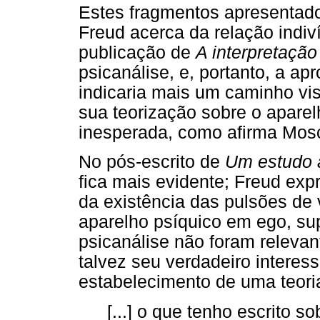
Estes fragmentos apresentad
Freud acerca da relação indiv
publicação de
A interpretaçã
psicanálise, e, portanto, a a
indicaria mais um caminho vi
sua teorização sobre o apare
inesperada, como afirma Mosc
No pós-escrito de
Um estudo a
fica mais evidente; Freud exp
da existência das pulsões de 
aparelho psíquico em ego, sup
psicanálise não foram relevan
talvez seu verdadeiro interes
estabelecimento de uma teoria 
[...] o que tenho escrito 