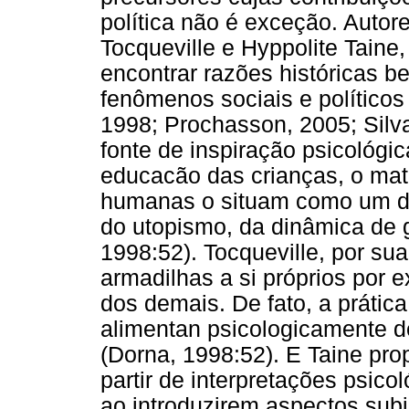
política não é exceção. Autor
Tocqueville e Hyppolite Taine
encontrar razões históricas 
fenômenos sociais e políticos
1998; Prochasson, 2005; Silva
fonte de inspiração psicológic
educacão das crianças, o matr
humanas o situam como um do
do utopismo, da dinâmica de g
1998:52). Tocqueville, por s
armadilhas a si próprios por 
dos demais. De fato, a prátic
alimentan psicologicamente d
(Dorna, 1998:52). E Taine pro
partir de interpretações psico
ao introduzirem aspectos sub