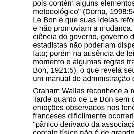
pois contém alguns elementos
metodológico" (Dorna, 1998:5
Le Bon é que suas ideias re
e não promoviam a mudança. Af
ciência do governo, governo d
estadistas não poderiam disp
fato; porém na ausência de le
momento e algumas regras tra
Bon, 1921:5), o que revela se
um manual de administração 
Graham Wallas reconhece a re
Tarde quanto de Le Bon sem d
emoções observados nos fen
franceses dificilmente ocorre
"pânico derivado da associaç
contato físico não é de grand