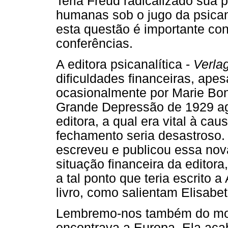
Teria Freud radicalizado sua 
humanas sob o jugo da psicaná
esta questão é importante co
conferências.
A editora psicanalítica -
Verla
dificuldades financeiras, apes
ocasionalmente por Marie Bona
Grande Depressão de 1929 ag
editora, a qual era vital à cau
fechamento seria desastroso. 
escreveu e publicou essa nov
situação financeira da editora
a tal ponto que teria escrito 
livro, como salientam Elisabe
Lembremo-nos também do mom
encontrava a Europa. Ela aca