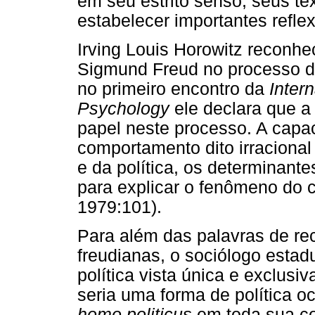
em seu estrito senso, seus te
estabelecer importantes refle
Irving Louis Horowitz reconhe
Sigmund Freud no processo de 
no primeiro encontro da
Intern
Psychology
ele declara que a
papel neste processo. A capa
comportamento dito irracional
e da política, os determinant
para explicar o fenômeno do c
1979:101).
Para além das palavras de re
freudianas, o sociólogo estad
política vista única e exclusiv
seria uma forma de política o
homo politicus
em toda sua co