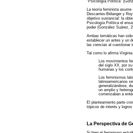
"Psicología Política" (Gon
La teoría feminista asume
Descarries-Bélanger y Roy 
objetivo sustancial: la obt
Psicología Política el ens
poder (González Suárez, 2
Ambas temáticas han sido 
establecer un antes y un d
las ciencias al cuestionar
Tal como lo afirma Virginia
Los movimientos fem
del siglo XX, por s
humanas y los conte
Los feminismos lati
latinoamericanos se 
generalizándose, dur
un amplio y heterog
comenzaban a entend
El planteamiento parte cro
tópicos de interés y logro
La Perspectiva de G
Si bien el feminismo estud