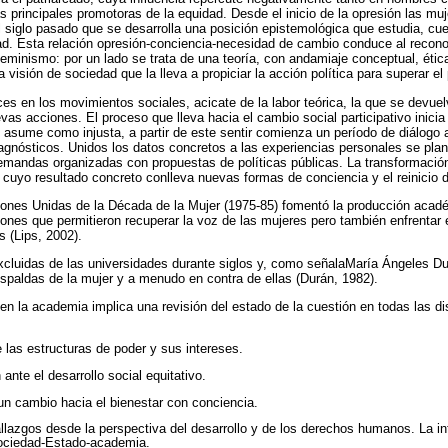
s principales promotoras de la equidad. Desde el inicio de la opresión las mu
l siglo pasado que se desarrolla una posición epistemológica que estudia, cue
dad. Esta relación opresión-conciencia-necesidad de cambio conduce al recon
eminismo: por un lado se trata de una teoría, con andamiaje conceptual, étic
visión de sociedad que la lleva a propiciar la acción política para superar el 
ces en los movimientos sociales, acicate de la labor teórica, la que se devue
s acciones. El proceso que lleva hacia el cambio social participativo inicia
 asume como injusta, a partir de este sentir comienza un período de diálogo a
gnósticos. Unidos los datos concretos a las experiencias personales se plant
mandas organizadas con propuestas de políticas públicas. La transformación
cuyo resultado concreto conlleva nuevas formas de conciencia y el reinicio d
iones Unidas de la Década de la Mujer (1975-85) fomentó la producción acad
iones que permitieron recuperar la voz de las mujeres pero también enfrentar
s (Lips, 2002).
cluidas de las universidades durante siglos y, como señalaMaría Ángeles Dur
paldas de la mujer y a menudo en contra de ellas (Durán, 1982).
 en la academia implica una revisión del estado de la cuestión en todas las di
de las estructuras de poder y sus intereses.
ante el desarrollo social equitativo.
n cambio hacia el bienestar con conciencia.
allazgos desde la perspectiva del desarrollo y de los derechos humanos. La in
ociedad-Estado-academia.