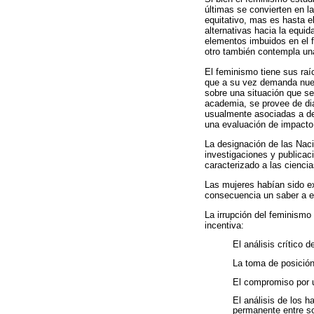
últimas se convierten en la
equitativo, mas es hasta e
alternativas hacia la equi
elementos imbuidos en el f
otro también contempla una 
El feminismo tiene sus raí
que a su vez demanda nueva
sobre una situación que se
academia, se provee de dia
usualmente asociadas a de
una evaluación de impacto 
La designación de las Nac
investigaciones y publicac
caracterizado a las ciencia
Las mujeres habían sido ex
consecuencia un saber a es
La irrupción del feminismo
incentiva:
El análisis crítico 
La toma de posición 
El compromiso por u
El análisis de los h
permanente entre s