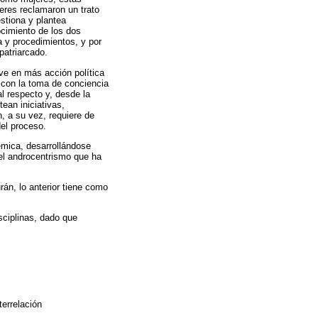
jeres reclamaron un trato
stiona y plantea
ocimiento de los dos
a y procedimientos, y por
patriarcado.
lve en más acción política
 con la toma de conciencia
l respecto y, desde la
ean iniciativas,
, a su vez, requiere de
el proceso.
émica, desarrollándose
 el androcentrismo que ha
án, lo anterior tiene como
sciplinas, dado que
terrelación