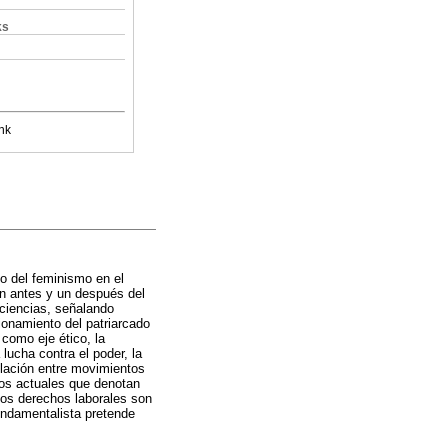
ks
nk
co del feminismo en el
un antes y un después del
 ciencias, señalando
ionamiento del patriarcado
como eje ético, la
lucha contra el poder, la
relación entre movimientos
tos actuales que denotan
los derechos laborales son
undamentalista pretende