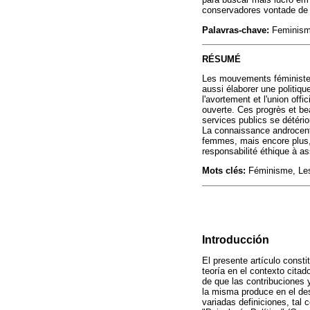
conservadores vontade de 
Palavras-chave:
Feminismo
RÉSUMÉ
Les mouvements féministes 
aussi élaborer une politiq
l'avortement et l'union off
ouverte. Ces progrès et bea
services publics se détéri
La connaissance androcentr
femmes, mais encore plus, l
responsabilité éthique à a
Mots clés:
Féminisme, Les 
Introducción
El presente artículo consti
teoría en el contexto citad
de que las contribuciones 
la misma produce en el de
variadas definiciones, tal