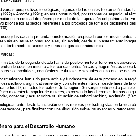
zález Suárez, 2008).
 diversas perspectivas ideológicas, algunas de las cuales fueron señaladas
(1992) y Amorós,(1994); en esta oportunidad, por razones de espacio, el térm
ención de la equidad de género por medio de la superación del patriarcado. En
ayo prioriza los aspectos referentes a los procesos de toma de decisiones des
008).
escogidas dada la profunda transformación propiciada por los movimientos fe
espués en las relaciones sociales, sin excluir, desde su planteamiento integra
 insistentemente el sexismo y otros sesgos discriminatorios.
 Vargas:
inistas de la segunda oleada han sido posiblemente el fenómeno subversivo
u profundo cuestionamiento a los pensamientos únicos y hegemónicos sobre l
xtos sociopolíticos, económicos, culturales y sexuales en las que se desarr
noamericanos han sido parte activa y fundamental de este proceso en la reg
desarrollaron, significativamente y con diferentes ritmos, desde fines de la 
ante los 80, en todos los países de la región. Su surgimiento se dio paralelo
éneo movimiento popular de mujeres, expresando las diferentes formas en qu
er, conectar y actuar sobre su situación de subordinación y exclusión. (Var
nológicamente desde la inclusión de las mujeres postsufragistas en la vida pú
s destacados, para finalizar con una discusión sobre los avances y retrocesos
énero para el Desarrollo Humano
ia el patriarcado, cuya influencia repercute negativamente tanto en hombres