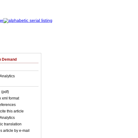
on Demand
Analytics
 (pdf)
in xml format
references
ite this article
Analytics
c translation
s article by e-mail