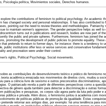
, Psicología política, Movimientos sociales, Derechos humanos.
 explore the contributions of feminism to political psychology. An academic the
 has changed society and personal relationships. It has also contributed to
ases, pointing out the need to review theories and methodologies. Patriarchy r
ssue to maintain women's oppresion. The gender perspective helps as well to 
drocentrism turns out in publications and research, bodies are now part of th
resently the public and private spheres. Furthermore, feminism has joined the
ns, promoting the development of public policies to promote equality. These
 that pretends to return to former days, for instance: there is a tendency to u
e, public institutions offer less or worse services and conservative fundament
ity and procreation were under their control.
n's rights, Political Psychology, Social movements.
 sobre as contribuições do desenvolvimento teórico e prático do feminismo no
a teoria acadêmica enraizada nos movimentos de direitos civis, mudou a soci
u para a ciência livre de sexismo e outros preconceitos discriminatórios, a
ogias. O patriarcado revela a partir de diferentes perspectivas como a questã
ectiva de gênero ajuda também para detectar a discriminação e outras formas
m publicações e pesquisas, os corpos são agora parte da luta pelo poder e a
eras pública e privada. Além disso, o feminismo juntou à academia com mov
olvimento de políticas públicas de promoção da igualdade. Estas conquistas
retende retornar aos antigos dias, por exemplo: há uma tendência para minar
 todo o mundo, as instituições públicas oferecem serviços menos ou pior e o