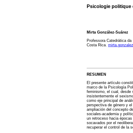
Psicologie politique
Mirta González-Suárez
Professora Catedrática da
Costa Rica.
mirta.gonzal
RESUMEN
El presente artículo consti
marco de la Psicología Pol
feminismo, el cual, desde 
insistentemente el sexismo
como eje principal de anál
perspectiva de género y el 
ampliación del concepto de 
sociales-academia y polít
un retroceso hacia épocas 
socavados por el neoliber
recuperar el control de la