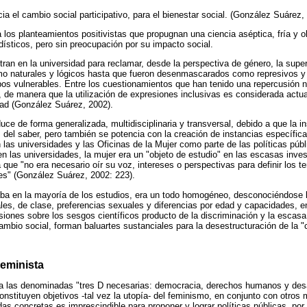
cia el cambio social participativo, para el bienestar social. (González Suárez,
a los planteamientos positivistas que propugnan una ciencia aséptica, fría y o
ísticos, pero sin preocupación por su impacto social.
ran en la universidad para reclamar, desde la perspectiva de género, la sup
mo naturales y lógicos hasta que fueron desenmascarados como represivos y
pos vulnerables. Entre los cuestionamientos que han tenido una repercusión 
a, de manera que la utilización de expresiones inclusivas es considerada act
dad (González Suárez, 2002).
uce de forma generalizada, multidisciplinaria y transversal, debido a que la i
s del saber, pero también se potencia con la creación de instancias específic
 las universidades y las Oficinas de la Mujer como parte de las políticas públ
en las universidades, la mujer era un "objeto de estudio" en las escasas inve
 que "no era necesario oír su voz, intereses o perspectivas para definir los t
s" (González Suárez, 2002: 223).
aba en la mayoría de los estudios, era un todo homogéneo, desconociéndose 
les, de clase, preferencias sexuales y diferencias por edad y capacidades, ent
siones sobre los sesgos científicos producto de la discriminación y la escasa
mbio social, forman baluartes sustanciales para la desestructuración de la "ci
Feminista
a las denominadas "tres D necesarias: democracia, derechos humanos y desar
nstituyen objetivos -tal vez la utopía- del feminismo, en conjunto con otros 
s concretas es imprescindible para proponer y lograr políticas públicas, por l