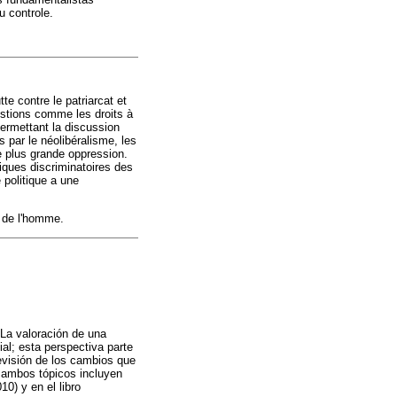
 controle.
e contre le patriarcat et
estions comme les droits à
permettant la discussion
s par le néolibéralisme, les
e plus grande oppression.
iques discriminatoires des
 politique a une
 de l'homme.
. La valoración de una
ial; esta perspectiva parte
revisión de los cambios que
 ambos tópicos incluyen
0) y en el libro