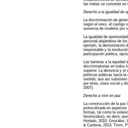
las metas se convierte en 
Derecho a la igualdad de o
La discriminación de género
según el sexo, el castigo s
ausencia de modelos por s
La igualdad de oportunidades
personal alejándose de los 
ejemplo, la demostración d
responsable y la resolució
participación pública, opci
Las barreras a la equidad 
discriminatorias en todos 
superior. La denuncia y el
políticas públicas hacia l
sentido; aun así subsisten
por etnia, clase social y 
2007).
Derecho a vivir en paz
La construcción de la paz i
protocolizada en aspectos 
formas, tal como la violen
feminicidios), es decir, as
Hurtado, 2010; González, 
& Cardona, 2013; Timm, Pe