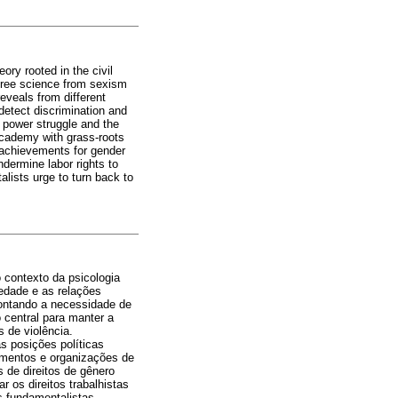
ory rooted in the civil
 free science from sexism
eveals from different
detect discrimination and
e power struggle and the
 academy with grass-roots
 achievements for gender
ndermine labor rights to
alists urge to turn back to
 contexto da psicologia
edade e as relações
pontando a necessidade de
o central para manter a
 de violência.
s posições políticas
imentos e organizações de
 de direitos de gênero
 os direitos trabalhistas
s fundamentalistas