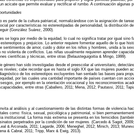
un acicate que permite evaluar y rectificar el rumbo. A continuación algunas
portunidades
 es parte de la cultura patriarcal, normalizándose con la asignación de tareas
ocial por características no estereotipadas de personalidad, la distribución d
eguir (González Suárez, 2000).
 se logra por medio de la equidad, lo cual no significa tratar por igual sino fac
estereotipos y prejuicios. Lo anterior requiere fomentar aquello de lo que his
e sentimientos de amor, cuido y dolor en los niños y hombres, unida a la sexu
n no violenta de conflictos. Las niñas usualmente requieren aprender capacid
ones científicas y técnicas, entre otras (Belausteguigoitia & Mingo, 1999).
de género han sido investigadas desde el preescolar al universitario, detectán
los niveles; cabe recordar que es hasta el siglo XX que las mujeres pueden a
 diagnóstico de los estereotipos excluyentes han sentado las bases para prop
a equidad, por las cuales una cantidad importante de países cuentan con accio
 sesgos, por ejemplo en la orientación vocacional y los reconocimientos acad
discapacidades, entre otras (Caballero, 2011; Mena, 2012; Pautassi, 2011; Tapi
nvita al análisis y al cuestionamiento de las distintas formas de violencia hac
tales como: física, sexual, psicológica y patrimonial, si bien permanentement
cia institucional. La forma más extrema se presenta en los femicidios (tamb
esinatos perpetrados por la condición de ser mujeres. (Carcedo & Sagot, 2009;
Leal & Arconada, 2011; Lagarde, 2006; Meneghel, 2012; Minich, 2013; Muneva
na & Cabral, 2011; Tripp, Marx & Ewig, 2013).