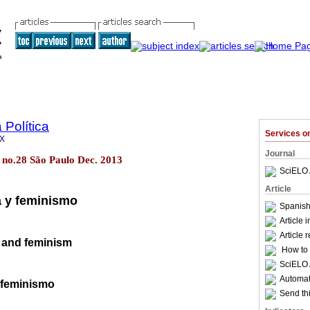
 Política
Services 
9X
Journal
13 no.28 São Paulo Dec. 2013
SciELO 
Article
a y feminismo
Spanish
Article 
Article 
y and feminism
How to c
SciELO 
Automati
e feminismo
Send thi