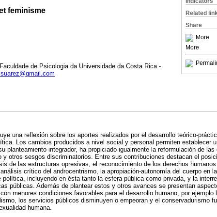
Indicators
 et feminisme
Related lin
Share
More
More
Permali
 Faculdade de Psicologia da Universidade da Costa Rica -
ezsuarez@gmail.com
tuye una reflexión sobre los aportes realizados por el desarrollo teórico-prácti
ítica. Los cambios producidos a nivel social y personal permiten establecer 
su planteamiento integrador, ha propiciado igualmente la reformulación de las
 y otros sesgos discriminatorios. Entre sus contribuciones destacan el posic
isis de las estructuras opresivas, el reconocimiento de los derechos humanos 
análisis crítico del androcentrismo, la apropiación-autonomía del cuerpo en la 
política, incluyendo en ésta tanto la esfera pública como privada, y la inter
icas públicas. Además de plantear estos y otros avances se presentan aspec
con menores condiciones favorables para el desarrollo humano, por ejemplo 
alismo, los servicios públicos disminuyen o empeoran y el conservadurismo f
 sexualidad humana.