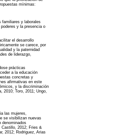
 propuestas mínimas:
 familiares y laborales
e poderes y la presencia o
ilitar el desarrollo
tóricamente se carece, por
alidad y la paternidad
ades de liderazgo,
dose prácticas
cceder a la educación
uestas concretas y
nes afirmativas en este
émicos, y la discriminación
a, 2010; Toro, 2011; Ungo,
ia las mujeres,
e se visibilizan nuevas
ién denominados
 Castillo, 2012; Fries &
r, 2012; Rodriguez, Arias