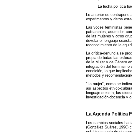
La lucha política ha
Lo anterior se contrapone 
experimentos y datos estad
Las voces feministas penet
patriarcales, asumidos co
de las mujeres y otros gru
develar el lenguaje sexist
reconocimiento de la equi
La crítica-denuncia se prod
propia de todas las esfera
de la Mujer y de Género en
integración del feminismo 
condición, lo que implicaba
métodos y recomendacione
"La mujer", como se indic
así aspectos étnico-cultura
lenguaje sexista, las discu
investigación-docencia y ca
La Agenda Política 
Los cambios sociales haci
(González Suárez, 1996) co
establecimiento de demanda