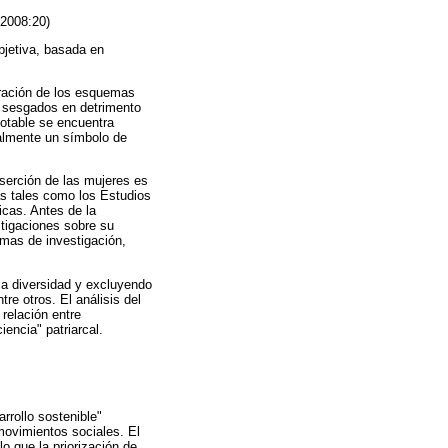
 2008:20)
bjetiva, basada en
eración de los esquemas
 sesgados en detrimento
notable se encuentra
ualmente un símbolo de
nserción de las mujeres es
as tales como los Estudios
icas. Antes de la
stigaciones sobre su
emas de investigación,
la diversidad y excluyendo
re otros. El análisis del
 relación entre
encia" patriarcal.
rollo sostenible"
movimientos sociales. El
o que la priorización de