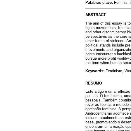
Palabras clave:
Feminismo
ABSTRACT
The aim of this essay is to
rights movements, feminism
and other discriminatory bi
perspectives as the core i
other forms of violence. An
political stands include p
movements and organizatio
rights encounter a backlash
pursue more profit worldwid
the time when human sexual
Keywords:
Feminism, Wome
RESUMO
Este artigo é uma reflexão
política. O feminismo, um
pessoais. Também contribui
rever as teorias e metodol
opressão feminina. A persp
Androcentrismo acontece e
incluem atualmente as esf
base, promovendo o desenv
encontram uma reação que p
para buscar mais lucro em