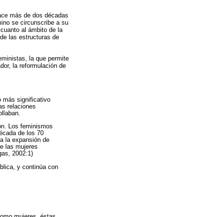
 hace más de dos décadas
ino se circunscribe a su
 cuanto al ámbito de la
de las estructuras de
ministas, la que permite
dor, la reformulación de
 más significativo
as relaciones
ollaban.
ión. Los feminismos
década de los 70
 a la expansión de
e las mujeres
gas, 2002:1)
blica, y continúa con
.
 como mujeres, éstas