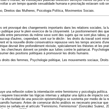
voltar a um tempo quando sexualidade humana e procriação estavam sob seu
, Direitos das Mulheres, Psicologia Política, Movimentos Sociais.
ont provoqué des changements importants dans les relations sociales, la lutt
ue publique pour le plein exercice de la citoyenneté. Le positionnement des qu
icielle entre personnes du même sexe sont des sujets qui ne sont plus tabou, 
ucoup d'autres, cependant, sont sur le déclin : les droits du travail sont miné
orent et la nouvelle droite conservatrice repousse vers les temps anciens d'un
ique devrait être profondément révisée, spécialement les théories et les prat
es chercheurs doivent se joindre aux luttes contre le patriarcat. Psychologie
ssumer des positions politiques à promouvoir les droits humains.
droits des femmes, Psychologie politique, Les mouvements sociaux, Droits
tuye una reflexión sobre la interrelación entre feminismo y psicología política
o requiere trascender las lógicas internas y adoptar una óptica de impacto soc
y la efectividad de una posición epistemológica se sustenta por medio de la 
sarrollo humano. Antes de comenzar dicho análisis es necesario precisar que
 como se señala en el artículo "Feminismo, Feminismos" (González Suárez, 201