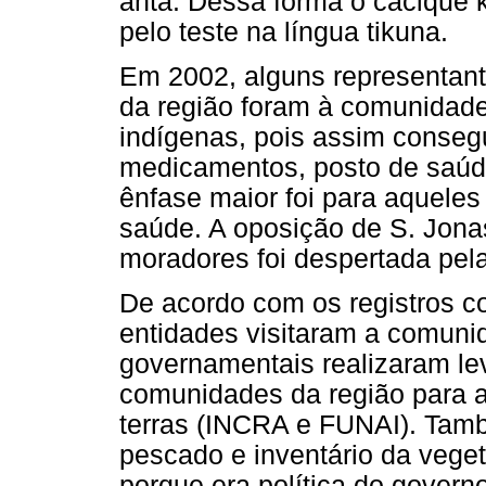
anta. Dessa forma o cacique 
pelo teste na língua tikuna.
Em 2002, alguns representant
da região foram à comunidade
indígenas, pois assim conseg
medicamentos, posto de saúde
ênfase maior foi para aqueles
saúde. A oposição de S. Jonas
moradores foi despertada pela
De acordo com os registros c
entidades visitaram a comuni
governamentais realizaram le
comunidades da região para av
terras (INCRA e FUNAI). Tamb
pescado e inventário da vege
porque era política do govern