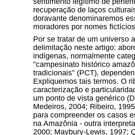
sentimento legítimo de perten
recuperação de laços culturais
doravante denominaremos ess
moradores por nomes fictícios
Por se tratar de um universo 
delimitação neste artigo: abo
indígenas, normalmente catego
"campesinato histórico amaz
tradicionais" (PCT), dependen
Expliquemos tais termos. O ri
caracterização e particularid
um ponto de vista genérico (D
Medeiros, 2004; Ribeiro, 1995
para compreender os casos es
na Amazônia - outra interpre
2000; Maybury-Lewis, 1997; Q