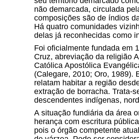
seu território demarcado com
não demarcada, circulada pelas
composições são de índios da
Há quatro comunidades vizinh
delas já reconhecidas como i
Foi oficialmente fundada em 1
Cruz, abreviação da religiã
Católica Apostólica Evangélica
(Calegare, 2010; Oro, 1989). 
relatam habitar a região desde
extração de borracha. Trata-
descendentes indígenas, nord
A situação fundiária da área 
herança com escritura pública,
pois o órgão competente atua
de várzea. Pode ser consider