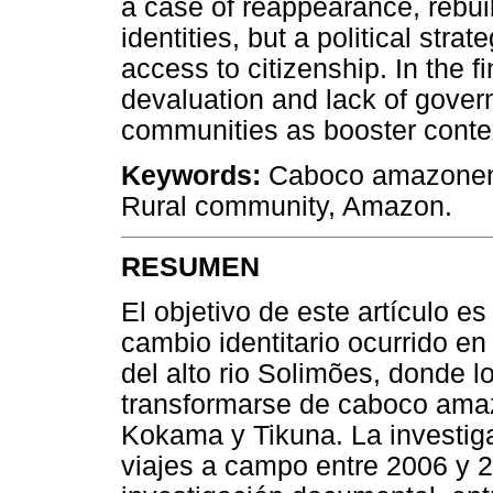
a case of reappearance, rebui
identities, but a political str
access to citizenship. In the f
devaluation and lack of govern
communities as booster contex
Keywords:
Caboco amazonense
Rural community, Amazon.
RESUMEN
El objetivo de este artículo e
cambio identitario ocurrido e
del alto rio Solimões, donde l
transformarse de caboco amaz
Kokama y Tikuna. La investigac
viajes a campo entre 2006 y 2