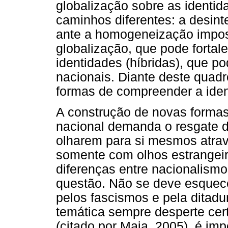
globalização sobre as identid
caminhos diferentes: a desint
ante a homogeneização impost
globalização, que pode fortal
identidades (híbridas), que p
nacionais. Diante deste quad
formas de compreender a ident
A construção de novas forma
nacional demanda o resgate da 
olharem para si mesmos atrav
somente com olhos estrangei
diferenças entre nacionalism
questão. Não se deve esquece
pelos fascismos e pela ditadu
temática sempre desperte ce
(citado por Maia, 2005), é im