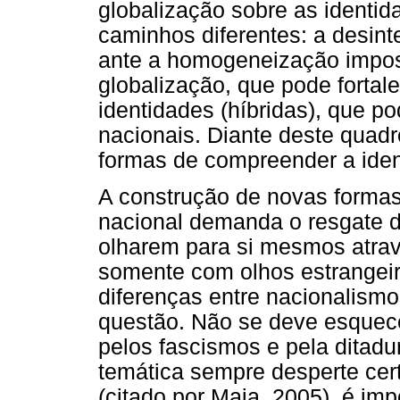
globalização sobre as identid
caminhos diferentes: a desint
ante a homogeneização impost
globalização, que pode fortal
identidades (híbridas), que p
nacionais. Diante deste quad
formas de compreender a ident
A construção de novas forma
nacional demanda o resgate da 
olharem para si mesmos atrav
somente com olhos estrangei
diferenças entre nacionalism
questão. Não se deve esquece
pelos fascismos e pela ditadu
temática sempre desperte ce
(citado por Maia, 2005), é im