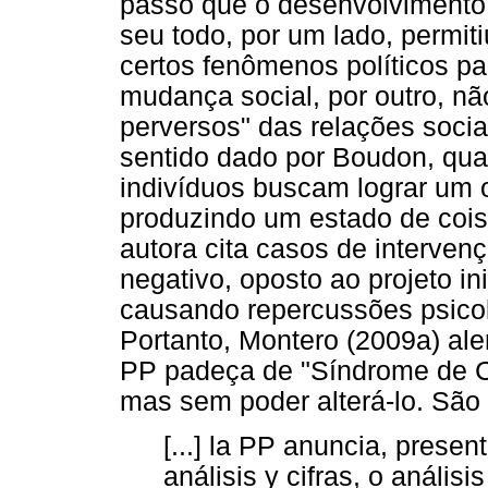
passo que o desenvolvimento 
seu todo, por um lado, permi
certos fenômenos políticos pa
mudança social, por outro, nã
perversos" das relações socia
sentido dado por Boudon, qual
indivíduos buscam lograr um
produzindo um estado de cois
autora cita casos de interve
negativo, oposto ao projeto in
causando repercussões psicol
Portanto, Montero (2009a) ale
PP padeça de "Síndrome de Cas
mas sem poder alterá-lo. São
[...] la PP anuncia, presen
análisis y cifras, o anális