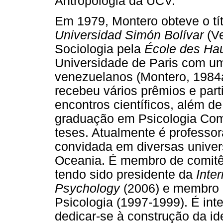
Antropologia da UCV.
Em 1979, Montero obteve o tít
Universidad Simón Bolívar
(V
Sociologia pela
École des Ha
Universidade de Paris com um
venezuelanos (Montero, 1984a
recebeu vários prêmios e part
encontros científicos, além d
graduação em Psicologia Comu
teses. Atualmente é professor
convidada em diversas univer
Oceania. É membro de comitês e
tendo sido presidente da
Inter
Psychology
(2006) e membro 
Psicologia (1997-1999). É in
dedicar-se à construção da id