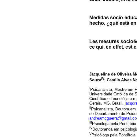
Medidas socio-educat
hecho, ¿qué está en
Les mesures socioédu
ce qui, en effet, est
Jacqueline de Oliveira M
IV
Souza
; Camila Alves N
I
Psicanalista, Mestre em Fi
Universidade Católica de S
Científico e Tecnológico 
Gerais, MG, Brasil.
jacqdr
II
Psicanalista, Doutora em 
do Departamento de Psicol
andreamcguerra@gmail.c
III
Psicóloga pela Pontifíci
IV
Doutoranda em psicologia
V
Psicóloga pela Pontifícia