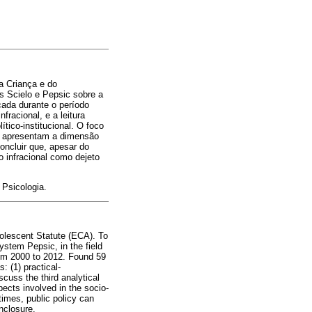
a Criança e do
as Scielo e Pepsic sobre a
icada durante o período
racional, e a leitura
ítico-institucional. O foco
que apresentam a dimensão
oncluir que, apesar do
o infracional como dejeto
Psicologia.
dolescent Statute (ECA). To
system Pepsic, in the field
from 2000 to 2012. Found 59
: (1) practical-
iscuss the third analytical
spects involved in the socio-
times, public policy can
nclosure.