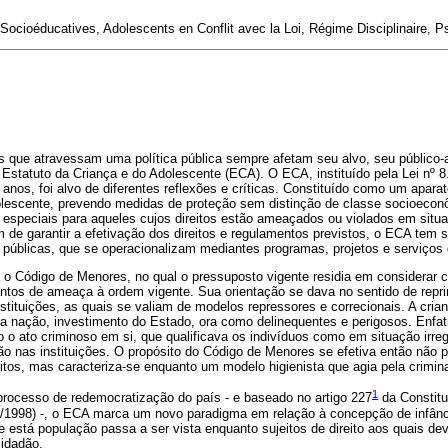
cioéducatives, Adolescents en Conflit avec la Loi, Régime Disciplinaire, P
s que atravessam uma política pública sempre afetam seu alvo, seu público-a
Estatuto da Criança e do Adolescente (ECA). O ECA, instituído pela Lei nº 
anos, foi alvo de diferentes reflexões e críticas. Constituído como um aparat
dolescente, prevendo medidas de proteção sem distinção de classe socioeconô
speciais para aqueles cujos direitos estão ameaçados ou violados em situa
im de garantir a efetivação dos direitos e regulamentos previstos, o ECA tem 
 públicas, que se operacionalizam mediantes programas, projetos e serviços 
 o Código de Menores, no qual o pressuposto vigente residia em considerar c
s de ameaça à ordem vigente. Sua orientação se dava no sentido de reprimir
tituições, as quais se valiam de modelos repressores e correcionais. A cria
a nação, investimento do Estado, ora como delinequentes e perigosos. Enfati
 o ato criminoso em si, que qualificava os indivíduos como em situação irregu
ão nas instituições. O propósito do Código de Menores se efetiva então não p
eitos, mas caracteriza-se enquanto um modelo higienista que agia pela crimin
1
processo de redemocratização do país - e baseado no artigo 227
da Constitu
10/1998) -, o ECA marca um novo paradigma em relação à concepção de infânc
e está população passa a ser vista enquanto sujeitos de direito aos quais de
cidadão.