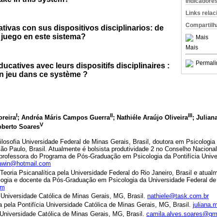
Indicadore
Links rela
Compartilh
ivas con sus dispositivos disciplinarios: de
 juego en este sistema?
Mais
Mais
Permali
catives avec leurs dispositifs disciplinaires :
 en jeu dans ce système ?
I
II
III
oreira
; Andréa Máris Campos Guerra
; Nathiéle Araújo Oliveira
; Julia
V
oberto Soares
losofia Universidade Federal de Minas Gerais, Brasil, doutora em Psicologia C
ão Paulo, Brasil. Atualmente é bolsista produtividade 2 no Conselho Nacion
e professora do Programa de Pós-Graduação em Psicologia da Pontifícia Unive
awin@hotmail.com
Teoria Psicanalítica pela Universidade Federal do Rio Janeiro, Brasil e atual
ogia e docente da Pós-Graduação em Psicologia da Universidade Federal de 
om
a Universidade Católica de Minas Gerais, MG, Brasil.
nathiele@task.com.br
 pela Pontifícia Universidade Católica de Minas Gerais, MG, Brasil.
juliana
 Universidade Católica de Minas Gerais, MG, Brasil.
camila.alves.soares@gm