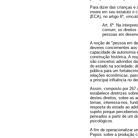
Para dizer das crianças e
insere em seu estatuto o 
(ECA), no artigo 6º, vincu
Art. 6º. Na interpre
comum, os direitos 
pessoas em desenvo
A noção de "pessoa em des
deveres concernentes aos 
capacidade de autonomia 
construção histórica. A no
são conceitos advindos da
do estado na sociedade, de
pública para um fortaleci
relações econômicas, pass
a principal influência no 
Assim, composto por 267 a
estabelece diretrizes sobr
destes direitos, sobre as 
temas, interessa-nos, fun
resposta do estado ao ado
sujeito porque percebemos
pensados a partir de um diá
psicológicos.
A fim de operacionalizar u
Pepsic sobre a produção ci