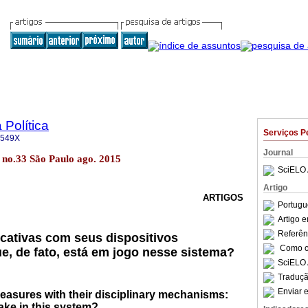
 Política
Serviços P
-549X
Journal
15 no.33 São Paulo ago. 2015
SciELO 
Artigo
ARTIGOS
Portugu
Artigo 
Referên
cativas com seus dispositivos
Como ci
ue, de fato, está em jogo nesse sistema?
SciELO 
Traduçã
Enviar e
easures with their disciplinary mechanisms:
take in this system?