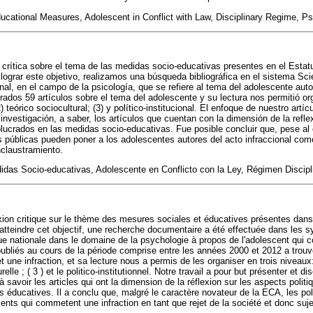
ational Measures, Adolescent in Conflict with Law, Disciplinary Regime, P
crítica sobre el tema de las medidas socio-educativas presentes en el Estat
ograr este objetivo, realizamos una búsqueda bibliográfica en el sistema Sci
nal, en el campo de la psicología, que se refiere al tema del adolescente autor
ados 59 artículos sobre el tema del adolescente y su lectura nos permitió org
2) teórico sociocultural; (3) y político-institucional. El enfoque de nuestro artíc
e investigación, a saber, los artículos que cuentan con la dimensión de la refl
volucrados en las medidas socio-educativas. Fue posible concluir que, pese al
s públicas pueden poner a los adolescentes autores del acto infraccional co
nclaustramiento.
as Socio-educativas, Adolescente en Conflicto con la Ley, Régimen Discipli
ion critique sur le thème des mesures sociales et éducatives présentes dans
atteindre cet objectif, une recherche documentaire a été effectuée dans les
ique nationale dans le domaine de la psychologie à propos de l'adolescent qui 
 publiés au cours de la période comprise entre les années 2000 et 2012 a trou
 une infraction, et sa lecture nous a permis de les organiser en trois niveaux: 
turelle ; ( 3 ) et le politico-institutionnel. Notre travail a pour but présenter et d
 savoir les articles qui ont la dimension de la réflexion sur les aspects politiq
 éducatives. Il a conclu que, malgré le caractère novateur de la ECA, les pol
nts qui commetent une infraction en tant que rejet de la société et donc suje