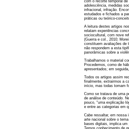
com o recorte temporal d
adolescência, medidas soci
infracional, infração. Enc
estudados e fichados a par
práticas ou teórico-conceit
A leitura destes artigos no
relatam experiências concr
sociocultural, com nove r
(Guerra e col., 2010; Morei
constituem avaliações de 
não respondem a esta tipi
panorâmicas sobre a violên
Trabalhamos o material com
Procedemos, como de hábito
apresentados; em seguida,
Todos os artigos assim re
finalmente, extrairmos a c
início, mas todas tomam fo
Como se tratava de uma pe
de análise de conteúdo. Ne
pouco, "uma explicação ló
e entre as categorias em q
Cabe ressaltar, em nossa i
arte nacional sobre o tema
bases digitais, implica um
Temos conhecimento de que