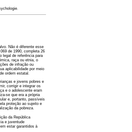
sychologie.
lvo. Não é diferente esse
8.069 de 1990, completa 26
o legal de referência para
mica, raça ou etnia, o
ções de infração ou
sua aplicabilidade por meio
de ordem estatal.
rianças e jovens pobres e
, corrigir e integrar os
nça e o adolescente eram
za-se que era a própria
lar e, portanto, passíveis
ela proteção ao sujeito e
alização da pobreza.
ição da República
ia e juventude
vem estar garantidos à