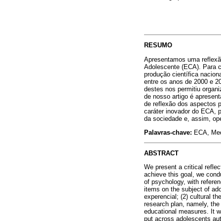
RESUMO
Apresentamos uma reflexão
Adolescente (ECA). Para co
produção científica nacion
entre os anos de 2000 e 20
destes nos permitiu organizá
de nosso artigo é apresent
de reflexão dos aspectos p
caráter inovador do ECA, p
da sociedade e, assim, op
Palavras-chave:
ECA, Medi
ABSTRACT
We present a critical refl
achieve this goal, we condu
of psychology, with refere
items on the subject of ado
experencial; (2) cultural th
research plan, namely, the a
educational measures. It w
put across adolescents aut