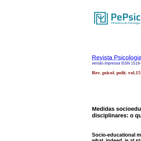
Revista Psicologia
versão impressa
ISSN
1519
Rev. psicol. polít. vol.
Medidas socioedu
disciplinares: o q
Socio-educational m
what, indeed, is at s