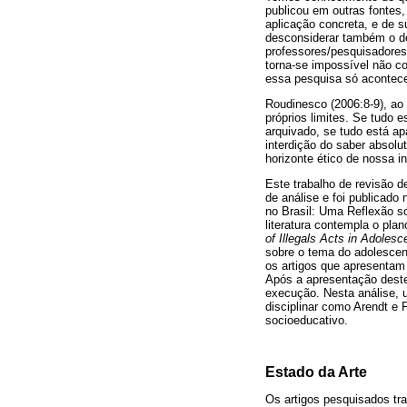
publicou em outras fontes,
aplicação concreta, e de s
desconsiderar também o de
professores/pesquisadores
torna-se impossível não co
essa pesquisa só acontece
Roudinesco (2006:8-9), ao 
próprios limites. Se tudo e
arquivado, se tudo está apa
interdição do saber absolu
horizonte ético de nossa i
Este trabalho de revisão de
de análise e foi publicado
no Brasil: Uma Reflexão so
literatura contempla o plan
of Illegals Acts in Adoles
sobre o tema do adolescent
os artigos que apresentam 
Após a apresentação destes
execução. Nesta análise, 
disciplinar como Arendt e 
socioeducativo.
Estado da Arte
Os artigos pesquisados tr