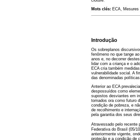
clôture.
Mots clés:
ECA, Mesures So
Introdução
Os sobreplanos discursivo
fenômeno no que tange ao 
anos e, no decorrer destes 
lidar com a criança e o a
ECA cria também medidas e
vulnerabilidade social. A f
das denominadas políticas
Anterior ao ECA prevalecia
despossuídos como elemento
supostos desviantes em ins
tomados ora como futuro d
condição de pobreza, e não
de recolhimento e internaç
pela garantia dos seus dir
Atravessado pelo recente 
Federativa do Brasil (05/
anteriormente vigente, ond
proteção e a condição de 