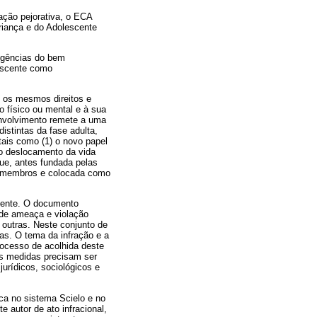
ação pejorativa, o ECA
riança e do Adolescente
xigências do bem
lescente como
 os mesmos direitos e
 físico ou mental e à sua
nvolvimento remete a uma
istintas da fase adulta,
ais como (1) o novo papel
 o deslocamento da vida
ue, antes fundada pelas
us membros e colocada como
scente. O documento
 de ameaça e violação
 outras. Neste conjunto de
as. O tema da infração e a
rocesso de acolhida deste
as medidas precisam ser
jurídicos, sociológicos e
ca no sistema Scielo e no
 autor de ato infracional,