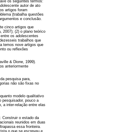
ave os seguintes termos:
adolescente autor de ato
os artigos foram
roblema (trabalha questões
, argumentos e conclusão.
nte cinco artigos que
 2007); (2) o plano teórico
 entre os adolescentes
m dezesseis trabalhos que
a temos nove artigos que
nto ou reflexões
ville & Dione, 1999).
ios anteriormente
 da pesquisa para,
gorias não são fixas no
quanto modelo qualitativo
o pesquisador, pouco a
a inter-relação entre elas
. Construir o estado da
 nacionais reunidos em duas
trapassa essa fronteira.
ista o que se escreveu e