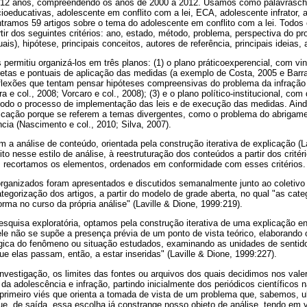
e 12 anos, compreendendo os anos de 2000 a 2012. Usamos como palavrasch
oeducativas, adolescente em conflito com a lei, ECA, adolescente infrator, 
ontramos 59 artigos sobre o tema do adolescente em conflito com a lei. Todos 
tir dos seguintes critérios: ano, estado, método, problema, perspectiva do p
uais), hipótese, principais conceitos, autores de referência, principais ideias
s permitiu organizá-los em três planos: (1) o plano práticoexperencial, com vi
etas e pontuais de aplicação das medidas (a exemplo de Costa, 2005 e Barra,
eflexões que tentam pensar hipóteses compreensivas do problema da infração
ra e col., 2008; Vorcaro e col., 2008); (3) e o plano político-institucional, co
todo o processo de implementação das leis e de execução das medidas. Aind
ficação porque se referem a temas divergentes, como o problema do abrigame
cia (Nascimento e col., 2010; Silva, 2007).
 a análise de conteúdo, orientada pela construção iterativa de explicação (La
 nesse estilo de análise, à reestruturação dos conteúdos a partir dos critér
 recortamos os elementos, ordenados em conformidade com esses critérios.
organizados foram apresentados e discutidos semanalmente junto ao coletivo
ategorização dos artigos, a partir do modelo de grade aberta, no qual "as cate
rma no curso da própria análise" (Laville & Dione, 1999:219).
squisa exploratória, optamos pela construção iterativa de uma explicação en
le não se supõe a presença prévia de um ponto de vista teórico, elaborando 
gica do fenômeno ou situação estudados, examinando as unidades de sentido, 
ue elas passam, então, a estar inseridas" (Laville & Dione, 1999:227).
nvestigação, os limites das fontes ou arquivos dos quais decidimos nos valer
 da adolescência e infração, partindo inicialmente dos periódicos científicos
 primeiro viés que orienta a tomada de vista de um problema que, sabemos, ul
, de saída, essa escolha já constrange nosso objeto de análise, tendo em v