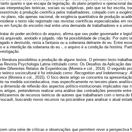
 tanto quanto o que escapa da legislação, do plano projetivo e operacional das
uas interpretações teóricas, sociais ou subjetivas, pelo que se fez escrita, 
sestímulo à produção científica pelos trabalhadores, cotejado com a exigênc
 no plano, não apenas nacional, de exigência quantitativa de produção acad
nsiderar o texto não registrado nas revistas científicas especializadas em no
u em função do encontro real entre uma demanda de trabalhadores e a unive
tratar do poder arcôntico do arquivo, afirma que seu poder governador e legi
stá arquivado, anotado e julgado, não há possibilidade de criação. Por outro 
gado e destruído, resta a fantasia ou a soberania delirante do eu. Entre esses
to e a interdição da soberania do eu -, o arquivo é a condição da história. Pa
nvestigação.
 literatura possibilitou a produção de alguns textos. O primeiro texto trabal
 na Revista Psychologia Latina intitulado como: Os Desafios da Aplicação d
bre Diferentes Relatos de Experiências (Moreira e col., 2014). O segundo pr
o teórico sociocultural é foi intitulado como:
Recognition and Indeterminacy: 
cence
(Moreira e col., 2015). O foco deste artigo se concentra na apresentação 
e na medida socioeducativa, mas especificamente no terceiro plano analítico
a dimensão de reflexão dos aspectos político-institucionais implicados nas 
 artigos, pretendemos realizar uma análise das contradições presente entre 
utilizaremos de recursos teóricos de autores que trabalharam com o tema do 
Foucault, buscando novos recursos na psicanálise para analisar o atual esta
azem uma série de críticas e observações que permitem rever a perspectiva 