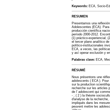
Keywords:
ECA, Socio-Educ
RESUMEN
Presentamos una reflexión 
Adolescentes (ECA). Para l
producción científica nacio
período 2000-2012. Encontr
(1) práctico-experiencial; (
el tercer plano analítico d
político-institucionales in
ECA, a veces, las política
y así operar exclusión y e
Palabras clave:
ECA, Medid
RÉSUMÉ
Nous présentons une réflex
adolescents ( ECA ). Pour 
sur la production scientif
recherche sur les articles
de l' adolescent qui commet
- ; ( 2 ) la théorie sociocul
d'analyse de la recherche, à
impliqués dans les mesures
peuvent mettre les adolesce