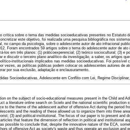
 crítica sobre o tema das medidas socioeducativas presentes no Estatuto d
ncretizar este objetivo, foi realizada uma pesquisa bibliográfica nos sistem
al, no campo da psicologia, sobre o adolescente autor de ato infracional publ
12. Foram encontrados 59 artigos sobre o tema do adolescente autor de ato inf
-los em três planos: (1) práticoexperencial; (2) teórico sociocultural; (3) e pol
ar e discutir o terceiro plano analítico da investigação, a saber, os artigos 
olítico-institucionais implicados nas medidas socioeducativas. Foi possível c
or vezes, as políticas públicas podem colocar os adolescentes autores de at
erar por sua exclusão, adaptação e enclausuramento.
das Socioeducativas, Adolescente em Conflito com Lei, Regime Disciplinar, 
ection on the subject of socio-educational measures present in the Child and A
ct a literature online search on Scielo and the national scientific production 
nce to the theme of the adolescent author of offensive Act during the period 
lescents and the reading of these allowed us to organize them into three areas
eorist; (3) and political-institutional. The focus of our paper is to present and d
rticles that feature the dimension of reflection in political and institutional a
as possible to conclude that, despite the innovative nature of the ECA, some
hors of offensive Act as society's waste and thus operate an exclusion and e