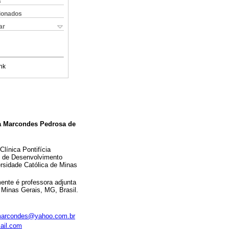
s
cionados
ar
nk
na Marcondes Pedrosa de
línica Pontifícia
al de Desenvolvimento
rsidade Católica de Minas
mente é professora adjunta
Minas Gerais, MG, Brasil.
.marcondes@yahoo.com.br
ail.com