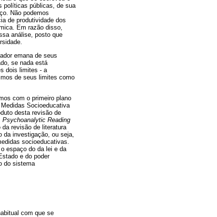
 políticas públicas, de sua
traço. Não podemos
ia de produtividade dos
êmica. Em razão disso,
ssa análise, posto que
rsidade.
slador emana de seus
lado, se nada está
 dois limites - a
rtimos de seus limites como
hamos com o primeiro plano
as Medidas Socioeducativa
oduto desta revisão de
A Psychoanalytic Reading
da revisão de literatura
 da investigação, ou seja,
medidas socioeducativas.
o espaço do da lei e da
Estado e do poder
do do sistema
habitual com que se