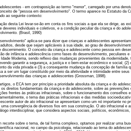
 adolescentes - em contraposição ao termo "menor", carregado por uma denot
conceito de "pessoa em desenvolvimento". O termo aparece no Estatuto da C
lado ao seguinte contexto:
tação desta Lei levar-se-ão em conta os fins sociais a que ela se dirige, as e
e deveres individuais e coletivos, e a condição peculiar da criança e do ado
lvimento. (Brasil, 1990)
envolvimento" aplica-se para dizer que crianças e adolescentes apresentam
adultos, desde que sejam aplicáveis à sua idade, ao grau de desenvolvimento
e discernimento. O conceito da criança e adolescente como pessoa em dese
ção de infância e adolescência como fases do desenvolvimento, peculiares e d
 Idade Moderna, sendo reflexo das mudanças provenientes da modernidade, t
vendo garantir a segurança, a justiça e o bem-estar econômico e social; (2)
mento da vida privada e (3) a consequente mudança da concepção de família q
a a ser um lugar constituído por meio da afetividade e intimidade entre se
desenvolvimento das crianças e adolescentes (Grossman, 1998).
rtigos, o ECA tem por princípio a prioridade absoluta da criança e do adole
e os direitos fundamentais da criança e do adolescente, sobre as prevenções
ações frentes às práticas infracionais, sobre o funcionamento dos conselhos e
damentalmente, o tema das práticas infracionais e das medidas socioeducativ
lescente autor de ato infracional se apresentam como um nó importante no p
 uma convergência de diversos fios em sua construção. O ato infracional e 
logo interdisciplinar, que considera aspectos sociais, políticos, econômicos, 
m recorte sobre o tema, de tal forma complexo, optamos por realizar uma bus
entífica nacional, no campo da psicologia, relacionado ao tema do adolescente