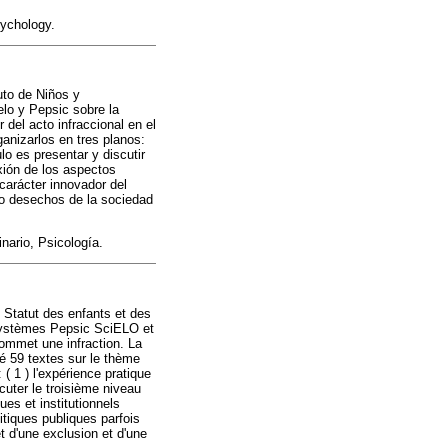
sychology.
uto de Niños y
elo y Pepsic sobre la
 del acto infraccional en el
anizarlos en tres planos:
ulo es presentar y discutir
exión de los aspectos
 carácter innovador del
mo desechos de la sociedad
nario, Psicología.
 Statut des enfants et des
 systèmes Pepsic SciELO et
commet une infraction. La
vé 59 textes sur le thème
( 1 ) l'expérience pratique
iscuter le troisième niveau
ues et institutionnels
itiques publiques parfois
t d'une exclusion et d'une