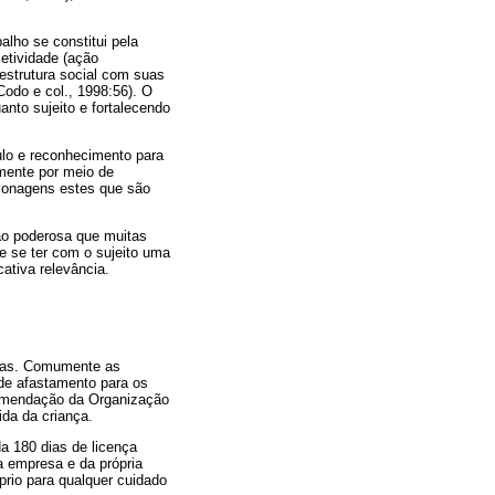
alho se constitui pela
jetividade (ação
estrutura social com suas
odo e col., 1998:56). O
anto sujeito e fortalecendo
ulo e reconhecimento para
mente por meio de
sonagens estes que são
tão poderosa que muitas
ue se ter com o sujeito uma
cativa relevância.
 dias. Comumente as
de afastamento para os
ecomendação da Organização
da da criança.
a 180 dias de licença
a empresa e da própria
rio para qualquer cuidado