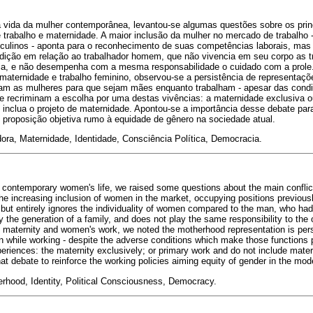
 vida da mulher contemporânea, levantou-se algumas questões sobre os princ
 trabalho e maternidade. A maior inclusão da mulher no mercado de trabalho 
ulinos - aponta para o reconhecimento de suas competências laborais, mas 
ndição em relação ao trabalhador homem, que não vivencia em seu corpo as 
ia, e não desempenha com a mesma responsabilidade o cuidado com a prole. 
e maternidade e trabalho feminino, observou-se a persistência de representaç
nam as mulheres para que sejam mães enquanto trabalham - apesar das cond
 e recriminam a escolha por uma destas vivências: a maternidade exclusiva 
ão inclua o projeto de maternidade. Apontou-se a importância desse debate par
o proposição objetiva rumo à equidade de gênero na sociedade atual.
ora, Maternidade, Identidade, Consciência Política, Democracia.
 contemporary women's life, we raised some questions about the main conflic
e increasing inclusion of women in the market, occupying positions previousl
s, but entirely ignores the individuality of women compared to the man, who h
 the generation of a family, and does not play the same responsibility to the 
out maternity and women's work, we noted the motherhood representation is p
 while working - despite the adverse conditions which make those functions p
eriences: the maternity exclusively; or primary work and do not include mater
t debate to reinforce the working policies aiming equity of gender in the mod
rhood, Identity, Political Consciousness, Democracy.