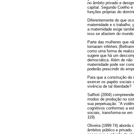
no âmbito privado e desig
capital. Segundo Coelho e 
funções próprias do domíni
Diferentemente do que ocor
maternidade e o trabalho,
a maternidade exige també
isso se afastem do mundo d
Parte das mulheres que nã
tornaram inférteis (Beltra
como uma forma de realiza
sugere que há um descompa
democrática. Além de não s
maternidade pode ser cons
poderão prescindir do emp
Para que a construção da i
exercer os papéis sociais 
vivência de tal liberdade?
Saffioti (2004) compreend
modos de produção no sist
sua perpetuação. "A violê
cognitivos conformes a est
sociais, transforma-se em
119).
Oliveira (1999:74) aborda
âmbitos público e privado.