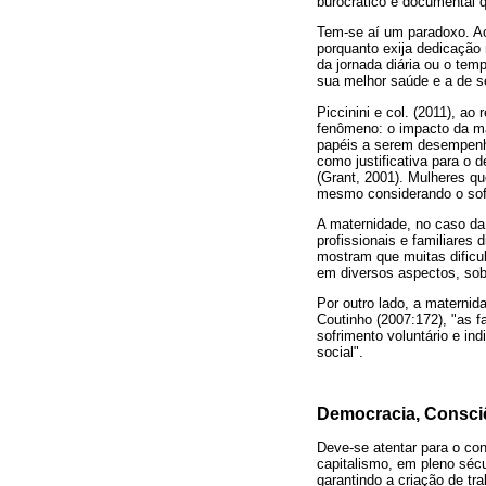
burocrático e documental 
Tem-se aí um paradoxo. Ao
porquanto exija dedicação
da jornada diária ou o te
sua melhor saúde e a de se
Piccinini e col. (2011), a
fenômeno: o impacto da ma
papéis a serem desempenh
como justificativa para o 
(Grant, 2001). Mulheres qu
mesmo considerando o sof
A maternidade, no caso da
profissionais e familiares
mostram que muitas dificu
em diversos aspectos, sobre
Por outro lado, a materni
Coutinho (2007:172), "as f
sofrimento voluntário e in
social".
Democracia, Consciê
Deve-se atentar para o co
capitalismo, em pleno sécu
garantindo a criação de tr