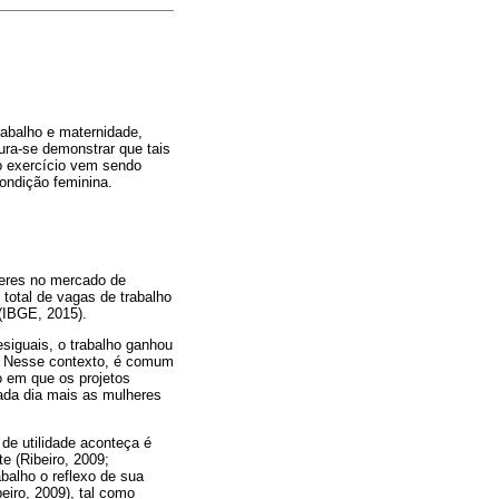
rabalho e maternidade,
ura-se demonstrar que tais
lo exercício vem sendo
ondição feminina.
lheres no mercado de
total de vagas de trabalho
(IBGE, 2015).
siguais, o trabalho ganhou
al. Nesse contexto, é comum
o em que os projetos
cada dia mais as mulheres
 de utilidade aconteça é
e (Ribeiro, 2009;
abalho o reflexo de sua
beiro, 2009), tal como