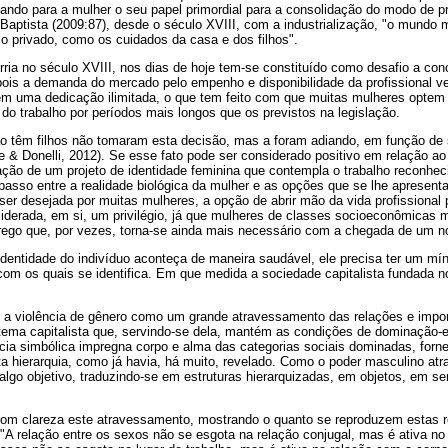
nando para a mulher o seu papel primordial para a consolidação do modo de 
Baptista (2009:87), desde o século XVIII, com a industrialização, "o mundo 
o privado, como os cuidados da casa e dos filhos".
ria no século XVIII, nos dias de hoje tem-se constituído como desafio a conc
 pois a demanda do mercado pelo empenho e disponibilidade da profissional
m uma dedicação ilimitada, o que tem feito com que muitas mulheres optem 
o trabalho por períodos mais longos que os previstos na legislação.
o têm filhos não tomaram esta decisão, mas a foram adiando, em função de s
me & Donelli, 2012). Se esse fato pode ser considerado positivo em relação ao
ção de um projeto de identidade feminina que contempla o trabalho reconhe
sso entre a realidade biológica da mulher e as opções que se lhe apresenta
er desejada por muitas mulheres, a opção de abrir mão da vida profissional 
iderada, em si, um privilégio, já que mulheres de classes socioeconômicas 
rego que, por vezes, torna-se ainda mais necessário com a chegada de um nov
dentidade do indivíduo aconteça de maneira saudável, ele precisa ter um mín
com os quais se identifica. Em que medida a sociedade capitalista fundada no
e a violência de gênero como um grande atravessamento das relações e imp
ema capitalista que, servindo-se dela, mantém as condições de dominação-
ncia simbólica impregna corpo e alma das categorias sociais dominadas, for
a hierarquia, como já havia, há muito, revelado. Como o poder masculino at
 algo objetivo, traduzindo-se em estruturas hierarquizadas, em objetos, em 
 com clareza este atravessamento, mostrando o quanto se reproduzem estas 
 "A relação entre os sexos não se esgota na relação conjugal, mas é ativa no 