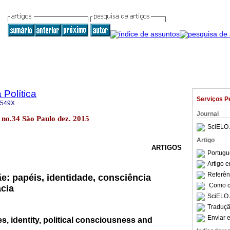
 Política
Serviços P
-549X
Journal
15 no.34 São Paulo dez. 2015
SciELO 
Artigo
ARTIGOS
Portugu
Artigo 
Referên
e: papéis, identidade, consciência
Como ci
acia
SciELO 
Traduçã
Enviar e
s, identity, political consciousness and