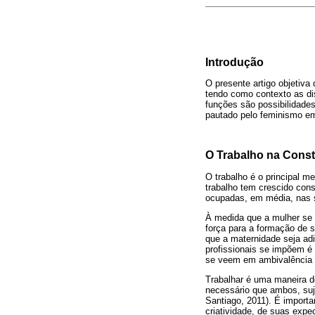
Introdução
O presente artigo objetiva
tendo como contexto as di
funções são possibilidades
pautado pelo feminismo em
O Trabalho na Const
O trabalho é o principal m
trabalho tem crescido con
ocupadas, em média, nas s
À medida que a mulher se 
força para a formação de s
que a maternidade seja adi
profissionais se impõem é 
se veem em ambivalência e
Trabalhar é uma maneira de
necessário que ambos, suje
Santiago, 2011). É importa
criatividade, de suas expec