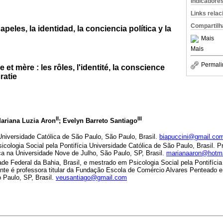
Indicadore
Links rela
Compartilh
peles, la identidad, la conciencia política y la
Mais
Mais
Permali
 et mère : les rôles, l'identité, la conscience
ratie
II
III
Mariana Luzia Aron
; Evelyn Barreto Santiago
 Universidade Católica de São Paulo, São Paulo, Brasil.
biapuccini@gmail.co
cologia Social pela Pontifícia Universidade Católica de São Paulo, Brasil. P
ica na Universidade Nove de Julho, São Paulo, SP, Brasil.
marianaaron@hotm
ade Federal da Bahia, Brasil, e mestrado em Psicologia Social pela Pontifícia
nte é professora titular da Fundação Escola de Comércio Alvares Penteado e 
Paulo, SP, Brasil.
veusantiago@gmail.com