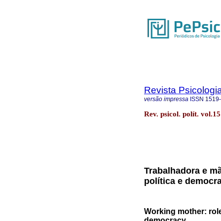
Revista Psicologia
versão impressa
ISSN
1519
Rev. psicol. polít. vol.
Trabalhadora e mã
política e democr
Working mother: role
democracy