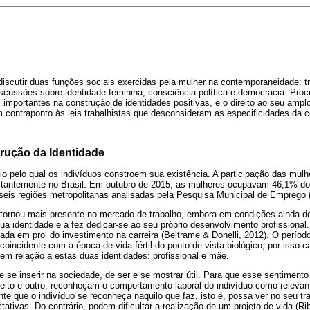
 discutir duas funções sociais exercidas pela mulher na contemporaneidade: t
scussões sobre identidade feminina, consciência política e democracia. Proc
 importantes na construção de identidades positivas, e o direito ao seu amp
 contraponto às leis trabalhistas que desconsideram as especificidades da c
rução da Identidade
eio pelo qual os indivíduos constroem sua existência. A participação das mu
stantemente no Brasil. Em outubro de 2015, as mulheres ocupavam 46,1% do 
eis regiões metropolitanas analisadas pela Pesquisa Municipal de Emprego 
tornou mais presente no mercado de trabalho, embora em condições ainda de
ua identidade e a fez dedicar-se ao seu próprio desenvolvimento profission
ada em prol do investimento na carreira (Beltrame & Donelli, 2012). O períod
coincidente com a época de vida fértil do ponto de vista biológico, por isso 
m relação a estas duas identidades: profissional e mãe.
 se inserir na sociedade, de ser e se mostrar útil. Para que esse sentimento
ito e outro, reconheçam o comportamento laboral do indivíduo como relevant
nte que o indivíduo se reconheça naquilo que faz, isto é, possa ver no seu tr
tativas. Do contrário, podem dificultar a realização de um projeto de vida (Ri