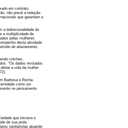
xado em contrato,
ção, não prevê a redução
rnacionais que garantam a
m a bidirecionalidade do
 a multiplicidade de
gados pelas mulheres
esempenho desta atividade
período de afastamento,
vendo creches,
ados. "Os dados revisados
afetar a vida da mulher
72).
 Em Barbosa e Rocha-
maternidade como um
presente no pensamento
iedade que iniciava o
úde de sua prole,
pios sanitaristas atuando