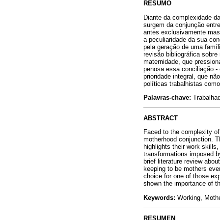
RESUMO
Diante da complexidade da
surgem da conjunção entre
antes exclusivamente masc
a peculiaridade da sua co
pela geração de uma famíl
revisão bibliográfica sobr
maternidade, que pressio
penosa essa conciliação -
prioridade integral, que n
políticas trabalhistas com
Palavras-chave:
Trabalhad
ABSTRACT
Faced to the complexity of
motherhood conjunction. Th
highlights their work skill
transformations imposed by
brief literature review ab
keeping to be mothers even
choice for one of those exp
shown the importance of tha
Keywords:
Working, Mothe
RESUMEN