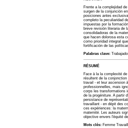
Frente a la complejidad de
surgen de la conjunción en
posiciones antes exclusiva
completo la peculiaridad d
impuestas por la formación 
breve revisión literaria de
consolidadoras de la mater
que hacen dolorosa esta com
como prioridad integral que
fortificación de las políti
Palabras clave:
Trabajador
RÉSUMÉ
Face à la la complexité de
résultent de la conjonction
travail - et leur ascensio
professionnelles, mais igno
corps les transformations 
de la progéniture. A partir 
persistance de représentat
travaillant - en dépit des 
ces expériences: la matern
maternité. Les auteurs sign
objective envers l'équité d
Mots clés:
Femme Travaille