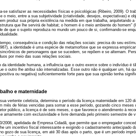
a-se satisfazer as necessidades físicas e psicológicas (Ribeiro, 2009). O trab
 e o meio, entre a sua subjetividade (criatividade, desejos, expectativas) e ob
em produz sua própria existência na medida em que trabalha, arquitetando a 
trutura que lhe servirá de habitat; o homem é o meio ambiente do homem" (C
ade de que o sujeito reproduza no mundo um pouco de si, confirmando-se enqu
idualidade.
tempo, consequência e condição das relações sociais: precisa do seu estím
1987), a identidade é uma espécie de metamorfose que se expressa empirica
 sincrônicos de personagens que se sucedem, se repõem e se alternam. Per
duos por meio das suas relações sociais.
da identidade humana, a influência que o outro exerce sobre o indivíduo é 
ue o outro lhe atribui são internalizadas. Esse outro não é qualquer um, há q
(positiva ou negativa) suficientemente forte para que sua opinião tenha signifi
abalho e maternidade
m sua vertente celetista, determina o período da licença maternidade em 120
m mês de férias vencidas para somar a esse período, gozando cinco meses 
setor público, a licença é de seis meses, o que favorece o atendimento à r
e amamente com exclusividade e livre demanda pelo primeiro semestre de vi
770/2008, apelidada de Empresa Cidadã, que permite que o empregador conced
lhe um incentivo fiscal interessante e exigindo o cadastramento antecipado d
o gozo de sua licença, em até 30 dias após o parto, que é um período impróp