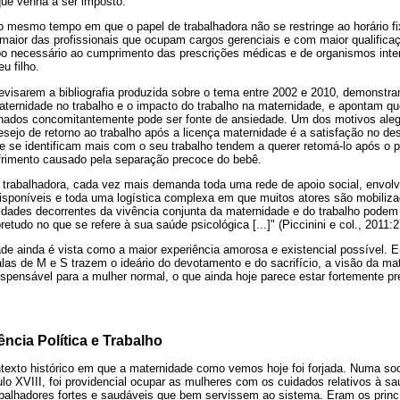
que venha a ser imposto.
 mesmo tempo em que o papel de trabalhadora não se restringe ao horário fi
 maior das profissionais que ocupam cargos gerenciais e com maior qualifica
mpo necessário ao cumprimento das prescrições médicas e de organismos inte
u filho.
o revisarem a bibliografia produzida sobre o tema entre 2002 e 2010, demonstra
ternidade no trabalho e o impacto do trabalho na maternidade, e apontam que
ados concomitantemente pode ser fonte de ansiedade. Um dos motivos ale
desejo de retorno ao trabalho após a licença maternidade é a satisfação no d
e se identificam mais com o seu trabalho tendem a querer retomá-lo após o 
rimento causado pela separação precoce do bebê.
 trabalhadora, cada vez mais demanda toda uma rede de apoio social, envol
 disponíveis e toda uma logística complexa em que muitos atores são mobiliz
ldades decorrentes da vivência conjunta da maternidade e do trabalho podem 
tudo no que se refere à sua saúde psicológica [...]" (Piccinini e col., 2011:2
dade ainda é vista como a maior experiência amorosa e existencial possível.
alas de M e S trazem o ideário do devotamento e do sacrifício, a visão da 
dispensável para a mulher normal, o que ainda hoje parece estar fortemente 
ncia Política e Trabalho
ntexto histórico em que a maternidade como vemos hoje foi forjada. Numa soc
lo XVIII, foi providencial ocupar as mulheres com os cuidados relativos à sa
abalhadores fortes e saudáveis que bem servissem ao sistema. Eram os princí