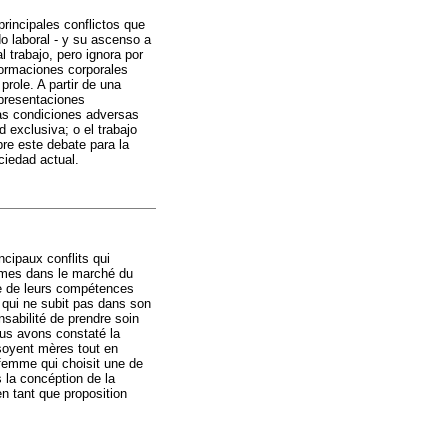
rincipales conflictos que
o laboral - y su ascenso a
 trabajo, pero ignora por
formaciones corporales
prole. A partir de una
epresentaciones
las condiciones adversas
 exclusiva; o el trabajo
bre este debate para la
ciedad actual.
cipaux conflits qui
femmes dans le marché du
ce de leurs compétences
, qui ne subit pas dans son
sabilité de prendre soin
nous avons constaté la
 soyent mères tout en
a femme qui choisit une de
 la concéption de la
en tant que proposition