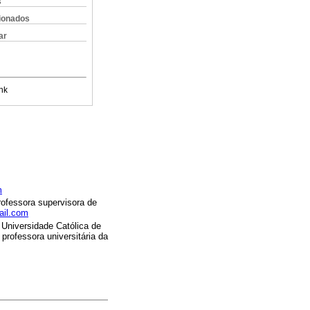
s
cionados
ar
nk
m
rofessora supervisora de
ail.com
 Universidade Católica de
professora universitária da