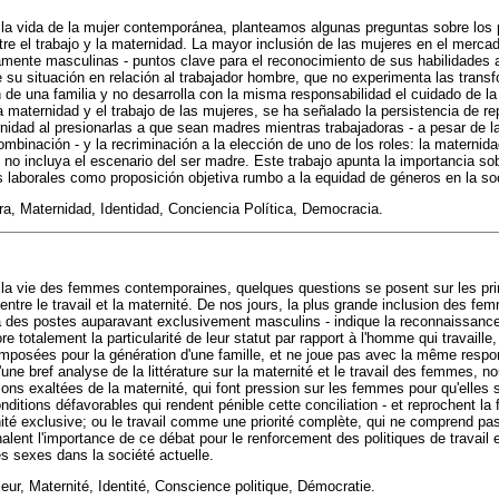
 la vida de la mujer contemporánea, planteamos algunas preguntas sobre los p
tre el trabajo y la maternidad. La mayor inclusión de las mujeres en el mercad
mente masculinas - puntos clave para el reconocimiento de sus habilidades al
e su situación en relación al trabajador hombre, que no experimenta las trans
de una familia y no desarrolla con la misma responsabilidad el cuidado de la 
 la maternidad y el trabajo de las mujeres, se ha señalado la persistencia de r
nidad al presionarlas a que sean madres mientras trabajadoras - a pesar de 
binación - y la recriminación a la elección de uno de los roles: la maternidad
 no incluya el escenario del ser madre. Este trabajo apunta la importancia so
cas laborales como proposición objetiva rumbo a la equidad de géneros en la so
a, Maternidad, Identidad, Conciencia Política, Democracia.
 la vie des femmes contemporaines, quelques questions se posent sur les prin
 entre le travail et la maternité. De nos jours, la plus grande inclusion des 
n à des postes auparavant exclusivement masculins - indique la reconnaissan
re totalement la particularité de leur statut par rapport à l'homme qui travaille
imposées pour la génération d'une famille, et ne joue pas avec la même respon
d'une bref analyse de la littérature sur la maternité et le travail des femmes, 
ions exaltées de la maternité, qui font pression sur les femmes pour qu'elles
conditions défavorables qui rendent pénible cette conciliation - et reprochent l
ité exclusive; ou le travail comme une priorité complète, qui ne comprend pas
alent l'importance de ce débat pour le renforcement des politiques de travail 
es sexes dans la société actuelle.
ur, Maternité, Identité, Conscience politique, Démocratie.