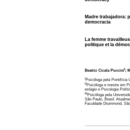
Madre trabajadora: pa
democracia
La femme travailleuse
politique et la démoc
I
Beatriz Cicala Puccini
; 
I
Psicóloga pela Pontifícia
II
Psicóloga e mestre em Psi
estágio e Psicologia Polít
III
Psicóloga pela Universid
São Paulo, Brasil. Atualme
Faculdade Drummond, São 