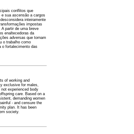
ipais conflitos que
- e sua ascensão a cargos
desconsidera inteiramente
transformações impostas
A partir de uma breve
ões enaltecedoras da
ições adversas que tornam
ou o trabalho como
a o fortalecimento das
ts of working and
y exclusive for males,
ad not experienced body
offspring care. Based on a
ersistent, demanding women
ainful - and censure the
nity plan. It has been
ern society.