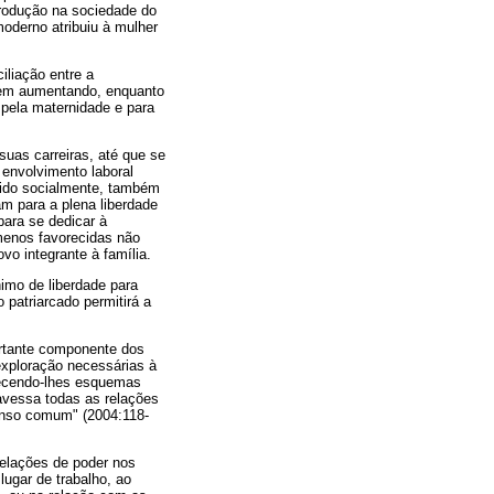
produção na sociedade do
moderno atribuiu à mulher
iliação entre a
 vem aumentando, enquanto
pela maternidade e para
uas carreiras, até que se
 envolvimento laboral
cido socialmente, também
m para a plena liberdade
para se dedicar à
menos favorecidas não
o integrante à família.
imo de liberdade para
 patriarcado permitirá a
ortante componente dos
exploração necessárias à
necendo-lhes esquemas
ravessa todas as relações
senso comum" (2004:118-
relações de poder nos
lugar de trabalho, ao