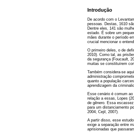
Introdução
De acordo com o Levantame
pessoas. Destas, 1610 são
Dentre eles, 141 são mulhe
estado. É sobre um pequen
mães durante o período em
crucial mencionar o enten
O primeiro deles, o de defi
2010). Como tal, as prisõe
da segurança (Foucault, 20
muitas se constituírem com
Também considera-se aqui 
administração comprometida
quanto a população carcerá
aprendizagem da criminali
Esse cenário é comum ao p
relação a essas, Lopes (20
de gênero. Essa escassez 
para um distanciamento pol
2004; Cejil, 2007).
A partir disso, esse estu
exige a separação entre mã
aprisionadas que passaram