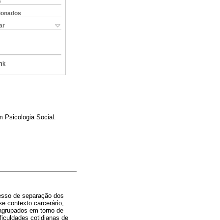
s
cionados
ar
nk
 Psicologia Social.
cesso de separação dos
e contexto carcerário,
 agrupados em torno de
ficuldades cotidianas de