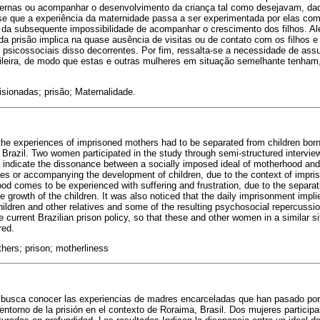
ernas ou acompanhar o desenvolvimento da criança tal como desejavam, dad
se que a experiência da maternidade passa a ser experimentada por elas com 
 da subsequente impossibilidade de acompanhar o crescimento dos filhos. Al
 prisão implica na quase ausência de visitas ou de contato com os filhos e 
psicossociais disso decorrentes. Por fim, ressalta-se a necessidade de a
rasileira, de modo que estas e outras mulheres em situação semelhante tenh
sionadas; prisão; Maternalidade.
he experiences of imprisoned mothers had to be separated from children born i
Brazil. Two women participated in the study through semi-structured intervie
, indicate the dissonance between a socially imposed ideal of motherhood and th
ces or accompanying the development of children, due to the context of impri
od comes to be experienced with suffering and frustration, due to the separa
the growth of the children. It was also noticed that the daily imprisonment imp
children and other relatives and some of the resulting psychosocial repercussio
 current Brazilian prison policy, so that these and other women in a similar si
red.
hers; prison; motherliness
e busca conocer las experiencias de madres encarceladas que han pasado por
entorno de la prisión en el contexto de Roraima, Brasil. Dos mujeres participa