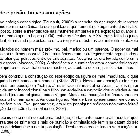
de e prisão: breves anotações
e esforço genealógico (Foucault, 2000b) a respeito da assunção de represen
os com uma crônica de desigualdades que remonta o surgimento das civiliza
posto, sobre a inferioridade das mulheres ampara-se na explicação quanto à
ue, como aponta Lopes (2004), entre os séculos IV e XV, eram tolhidas jurid
idual, eram ainda proibidas ao ofício religioso e restritas ao ambiente e afaze
uidados do homem mais próximo, pai, marido ou um parente. O poder da mu
 de seus filhos possuia. Os matrimônios eram estrategicamente organizados 
las alianças políticas entre os aristocratas. Novamente, era levada como um
 ao esposo (Macedo, 2002). A obediência e submissão eram características a
mpre prontas ao trabalho doméstico, ao contato sexual, parir e criar filhos.
ém contribui a construção do estereótipo da figura de mãe imaculada, o qua
 quando comparada aos homens (Stella, 2009). Nessa sua condição, ela se car
ntos, em oposição à "natureza" mais racional masculina. Assim, a elas era a
de amor incondicional pelo filho, devendo-lhe a devoção dos cuidados e int
da literatura religiosa seria a Virgem Maria: sua aparição histórica vem com
duz o homem ao erro. As duas figuras, Maria e Eva apresentariam-se como 
reza feminina. Eva, por sua vez, era vista por alguns teólogos não como fei
o da criação divina (Macedo, 2002).
sociais de conduta de extrema restrição, certamente apareceram aquelas qu
nta que os primeiros sinais de punição a criminalidade feminina datam do sé
os de delinquência nesta população. Dentre os atos destacam-se punições a b
 2005).