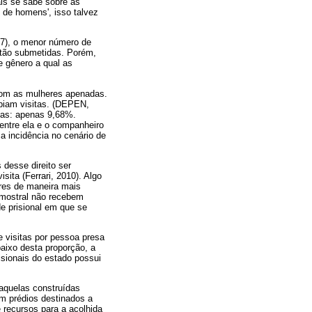
is se sabe sobre as
 de homens', isso talvez
007), o menor número de
stão submetidas. Porém,
e gênero a qual as
com as mulheres apenadas.
biam visitas. (DEPEN,
mas: apenas 9,68%.
entre ela e o companheiro
a incidência no cenário de
 desse direito ser
ita (Ferrari, 2010). Algo
eres de maneira mais
amostral não recebem
de prisional em que se
 visitas por pessoa presa
aixo desta proporção, a
isionais do estado possui
aquelas construídas
m prédios destinados a
e recursos para a acolhida