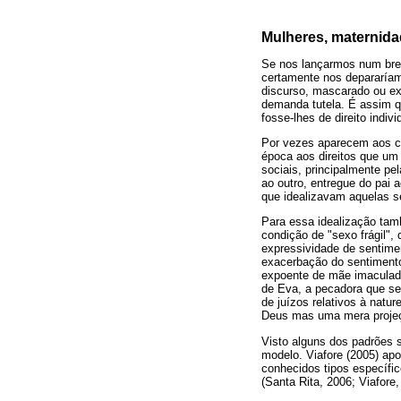
Mulheres, maternida
Se nos lançarmos num brev
certamente nos depararíam
discurso, mascarado ou ex
demanda tutela. É assim q
fosse-lhes de direito indiv
Por vezes aparecem aos c
época aos direitos que um
sociais, principalmente pe
ao outro, entregue do pai
que idealizavam aquelas se
Para essa idealização tamb
condição de "sexo frágil",
expressividade de sentime
exacerbação do sentimento 
expoente de mãe imaculada 
de Eva, a pecadora que se
de juízos relativos à natu
Deus mas uma mera projeçã
Visto alguns dos padrões 
modelo. Viafore (2005) apo
conhecidos tipos específic
(Santa Rita, 2006; Viafore,