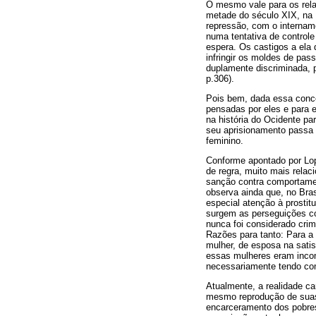
O mesmo vale para os relat
metade do século XIX, na I
repressão, com o intername
numa tentativa de controle
espera. Os castigos a ela 
infringir os moldes de pas
duplamente discriminada, p
p.306).
Pois bem, dada essa conce
pensadas por eles e para 
na história do Ocidente pa
seu aprisionamento passa 
feminino.
Conforme apontado por Lop
de regra, muito mais relac
sanção contra comportamen
observa ainda que, no Bra
especial atenção à prostit
surgem as perseguições con
nunca foi considerado crim
Razões para tanto: Para a
mulher, de esposa na satis
essas mulheres eram incom
necessariamente tendo co
Atualmente, a realidade car
mesmo reprodução de suas 
encarceramento dos pobres