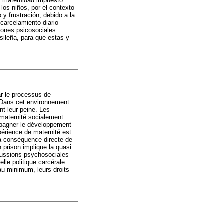
de maternidad impuesto
los niños, por el contexto
 y frustración, debido a la
ncarcelamiento diario
siones psicosociales
asileña, para que estas y
ar le processus de
. Dans cet environnement
t leur peine. Les
 maternité socialement
ompagner le développement
xpérience de maternité est
la conséquence directe de
n prison implique la quasi
rcussions psychosociales
elle politique carcérale
au minimum, leurs droits