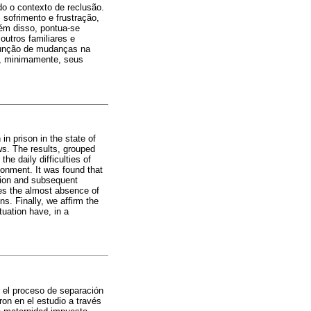
o o contexto de reclusão.
sofrimento e frustração,
ém disso, pontua-se
outros familiares e
ssunção de mudanças na
am, minimamente, seus
n prison in the state of
ws. The results, grouped
e daily difficulties of
sonment. It was found that
tion and subsequent
lies the almost absence of
ns. Finally, we affirm the
tuation have, in a
 el proceso de separación
ron en el estudio a través