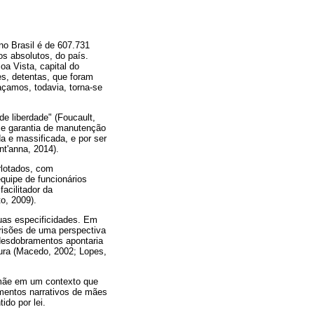
no Brasil é de 607.731
s absolutos, do país.
a Vista, capital do
s, detentas, que foram
çamos, todavia, torna-se
de liberdade" (Foucault,
a e garantia de manutenção
a e massificada, e por ser
nt'anna, 2014).
rlotados, com
quipe de funcionários
acilitador da
o, 2009).
uas especificidades. Em
prisões de uma perspectiva
 desdobramentos apontaria
tura (Macedo, 2002; Lopes,
 mãe em um contexto que
gmentos narrativos de mães
do por lei.