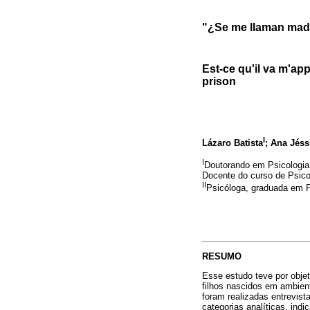
"¿Se me llaman madr
Est-ce qu'il va m'ap
prison
I
Lázaro Batista
; Ana Jéss
I
Doutorando em Psicologia 
Docente do curso de Psico
II
Psicóloga, graduada em P
RESUMO
Esse estudo teve por obje
filhos nascidos em ambient
foram realizadas entrevis
categorias analíticas, ind