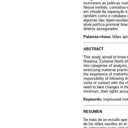
exercerem as práticas mat
Nesse sentido, constatou-
em virtude da separação e
também como o cotidiano da
algumas das repercussões 
atual política prisional b
direitos assegurados.
Palavras-chave:
Mães apri
ABSTRACT
This study aimed to know t
Roraima, Extreme North of 
into categories of analysis
exercising maternal practi
the experience of motherho
impossibility of following 
visits or contact with the 
need to take changes in the
minimum, their rights assu
Keywords:
imprisoned mot
RESUMEN
Se trata de un estudio qu
de los niños nacidos en el 