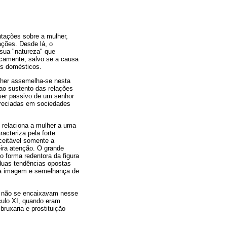
tações sobre a mulher,
ções. Desde lá, o
 sua "natureza" que
icamente, salvo se a causa
res domésticos.
lher assemelha-se nesta
ao sustento das relações
 ser passivo de um senhor
preciadas em sociedades
l relaciona a mulher a uma
acteriza pela forte
ceitável somente a
eira atenção. O grande
o forma redentora da figura
duas tendências opostas
ta à imagem e semelhança de
e não se encaixavam nesse
culo XI, quando eram
ruxaria e prostituição