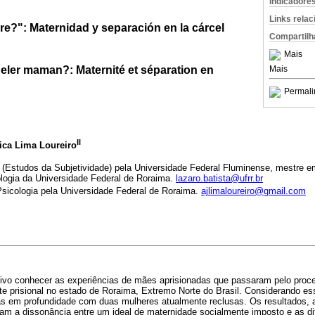
Indicadore
Links rela
e?": Maternidad y separación en la cárcel
Compartilh
Mais
peler maman?: Maternité et séparation en
Mais
Permali
II
ica Lima Loureiro
(Estudos da Subjetividade) pela Universidade Federal Fluminense, mestre em
logia da Universidade Federal de Roraima.
lazaro.batista@ufrr.br
sicologia pela Universidade Federal de Roraima.
ajlimaloureiro@gmail.com
tivo conhecer as experiências de mães aprisionadas que passaram pelo pro
e prisional no estado de Roraima, Extremo Norte do Brasil. Considerando ess
tas em profundidade com duas mulheres atualmente reclusas. Os resultados,
icam a dissonância entre um ideal de maternidade socialmente imposto e as di