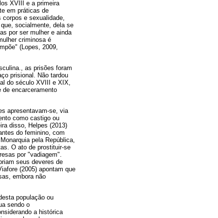
os XVIII e a primeira
te em práticas de
s corpos e sexualidade,
 que, socialmente, dela se
as por ser mulher e ainda
mulher criminosa é
impõe" (Lopes, 2009,
culina., as prisões foram
o prisional. Não tardou
al do século XVIII e XIX,
e de encarceramento
es apresentavam-se, via
mento como castigo ou
ra disso, Helpes (2013)
antes do feminino, com
a Monarquia pela República,
s. O ato de prostituir-se
presas por "vadiagem".
mpriam seus deveres de
 Viafore (2005) apontam que
osas, embora não
e desta população ou
nua sendo o
nsiderando a histórica