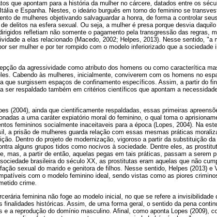
os que apontam para a história da mulher no cárcere, datados entre os sécul
tália e Espanha. Nestes, o ideário burguês em torno do feminino se transves
nto de mulheres objetivando salvaguardar a honra, de forma a controlar seu
 de delitos na esfera sexual. Ou seja, a mulher é presa porque desvia daquilo
dirigidos refletiam não somente o pagamento pela transgressão das regras, m
sividade a elas relacionado (Macedo, 2002; Helpes, 2013). Nesse sentido, "a 
or ser mulher e por ter rompido com o modelo inferiorizado que a sociedade 
pção da agressividade como atributo dos homens ou como caracterítica mas
eles. Cabendo às mulheres, inicialmente, conviverem com os homens no espaç
ra que surgissem espaços de confinamento específicos. Assim, a partir do fin
a ser respaldado também em critérios científicos que apontam a necessidad
es (2004), ainda que cientificamente respaldadas, essas primeiras apreensõ
ionadas a uma caráter expiatório moral do feminino, o qual toma o aprisiona
tos femininos socialmente inaceitaveis para a época (Lopes, 2004). Na estei
sil, a prisão de mulheres guarda relação com essas mesmas práticas moraliz
uição. Dentro do projeto de modernização, vigoroso a partir da substituição d
tra alguns grupos tidos como nocivos à sociedade. Dentre eles, as prostituta
e, mas, a partir de então, aquelas pegas em tais práticas, passam a serem 
 sociedade brasileira do século XX, as prostitutas eram aquelas que não cu
fação sexual do marido e genitora de filhos. Nesse sentido, Helpes (2013) e
patíveis com o modelo feminino ideal, sendo vistas como as piores crimin
metido crime.
cerária feminina não foge ao modelo inicial, no que se refere a invisibilidad
finalidades históricas. Assim, de uma forma geral, o sentido da pena conti
 e a reprodução do domínio masculino. Afinal, como aponta Lopes (2009), co