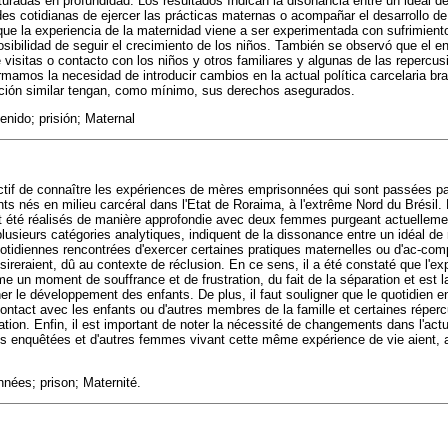
turadas en profundidad. Los resultados Indican la disonancia entre un ideal 
des cotidianas de ejercer las prácticas maternas o acompañar el desarrollo de 
que la experiencia de la maternidad viene a ser experimentada con sufrimiento
osibilidad de seguir el crecimiento de los niños. También se observó que el e
 visitas o contacto con los niños y otros familiares y algunas de las repercu
irmamos la necesidad de introducir cambios en la actual política carcelaria br
ación similar tengan, como mínimo, sus derechos asegurados.
nido; prisión; Maternal
ctif de connaître les expériences de mères emprisonnées qui sont passées p
nts nés en milieu carcéral dans l'Etat de Roraima, à l'extrême Nord du Brésil
nt été réalisés de manière approfondie avec deux femmes purgeant actuellemen
plusieurs catégories analytiques, indiquent de la dissonance entre un idéal de
quotidiennes rencontrées d'exercer certaines pratiques maternelles ou d'ac-c
 désireraient, dû au contexte de réclusion. En ce sens, il a été constaté que l'e
un moment de souffrance et de frustration, du fait de la séparation et est 
er le développement des enfants. De plus, il faut souligner que le quotidien e
ontact avec les enfants ou d'autres membres de la famille et certaines répe
ation. Enfin, il est important de noter la nécessité de changements dans l'actu
les enquêtées et d'autres femmes vivant cette même expérience de vie aient, 
ées; prison; Maternité.