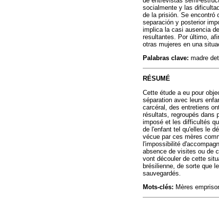
de entrevistas semi-estruc
socialmente y las dificulta
de la prisión. Se encontró 
separación y posterior imp
implica la casi ausencia de
resultantes. Por último, af
otras mujeres en una situ
Palabras clave:
madre dete
RÉSUMÉ
Cette étude a eu pour obje
séparation avec leurs enfa
carcéral, des entretiens o
résultats, regroupés dans 
imposé et les difficultés 
de l'enfant tel qu'elles le
vécue par ces mères comme 
l'impossibilité d'accompagn
absence de visites ou de c
vont découler de cette situ
brésilienne, de sorte que 
sauvegardés.
Mots-clés:
Mères emprisonn