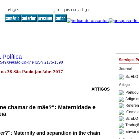
 Política
Serviços P
-549X
versão On-line
ISSN
2175-1390
Journal
17 no.38 São Paulo jan./abr. 2017
SciELO 
Artigo
ARTIGOS
Portugu
Artigo 
Referên
 me chamar de mãe?": Maternidade e
Como ci
eia
SciELO 
Traduçã
Enviar e
her?": Maternity and separation in the chain