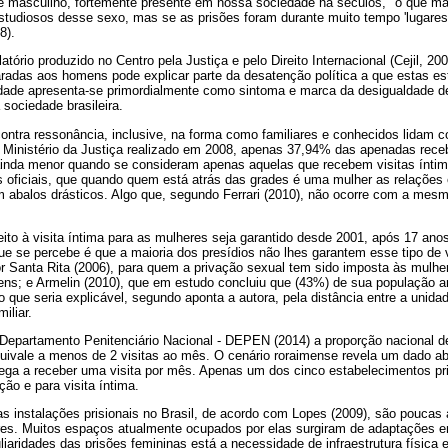
 masculino, fortemente presente em nossa sociedade há séculos, "o que ma
 estudiosos desse sexo, mas se as prisões foram durante muito tempo 'lugares
8).
atório produzido no Centro pela Justiça e pelo Direito Internacional (Cejil, 2
adas aos homens pode explicar parte da desatenção política a que estas e
lidade apresenta-se primordialmente como sintoma e marca da desigualdade d
 sociedade brasileira.
ntra ressonância, inclusive, na forma como familiares e conhecidos lidam 
Ministério da Justiça realizado em 2008, apenas 37,94% das apenadas rece
ainda menor quando se consideram apenas aquelas que recebem visitas ínti
 oficiais, que quando quem está atrás das grades é uma mulher as relações 
em abalos drásticos. Algo que, segundo Ferrari (2010), não ocorre com a mesm
to à visita íntima para as mulheres seja garantido desde 2001, após 17 anos
e se percebe é que a maioria dos presídios não lhes garantem esse tipo de vis
r Santa Rita (2006), para quem a privação sexual tem sido imposta às mulh
mens; e Armelin (2010), que em estudo concluiu que (43%) de sua população 
ato que seria explicável, segundo aponta a autora, pela distância entre a unida
iliar.
epartamento Penitenciário Nacional - DEPEN (2014) a proporção nacional de
quivale a menos de 2 visitas ao mês. O cenário roraimense revela um dado ab
hega a receber uma visita por mês. Apenas um dos cinco estabelecimentos pr
ção e para visita íntima.
 instalações prisionais no Brasil, de acordo com Lopes (2009), são poucas 
es. Muitos espaços atualmente ocupados por elas surgiram de adaptações e
liaridades das prisões femininas está a necessidade de infraestrutura física 