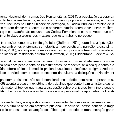
nto Nacional de Informações Penitenciárias (2014), a população carcerária 
 dententos em Roraima, estado com a menor população carcerária, em termo
res, reclusas na única unidade de detenção, a Cadeia Pública Feminina de Bo
o estrato desse montante que o presente estudo pretende se lançar: mulhere
 que estavam/estão reclusas nas Cadeia Feminina do estado. Antes que o fa
dimento dado a alguns dos matizes que este trabalho persegue.
nir a prisão como uma instituição total (Goffman, 2010), com fins à "privação 
s ou ambientes prisionais, se notabilizam por objetivar a punição, a disciplin
00a, 2010), ao tempo em que se caracterizam por sua rotina institucionalizad
o locais de residência e trabalho (Goffman, 2010; Hildenbrand, Faceira & Sa
o atual cenário do sistema carcerário brasileiro, com estabelecimentos supe
 pela corrupção e falta de investimentos. Acrescenta-se ainda que tanto a e
ria sofrem efeitos do modelo prisional usualmente ineficaz, estigmatizador e f
dade, servindo como ponto de encontro da cultura da delinquência (Nasciment
anorama prisional, não se diferenciando nas prisões femininas, apesar de s
09) aponta a quase inexistência de trabalhos que contenham a história das 
de material teórico que traga a discussão sobre o universo feminino e seus
ítico histórico das causas femininas e sua problemática apontadas na litera
do pretendeu lançar o questionamento a respeito de como se experimenta ser
e e o filho nascido em ambiente prisional. Recorre-se, nesse sentido, a fra
 pelo processo de separação dos filhos após período de amamentação garanti