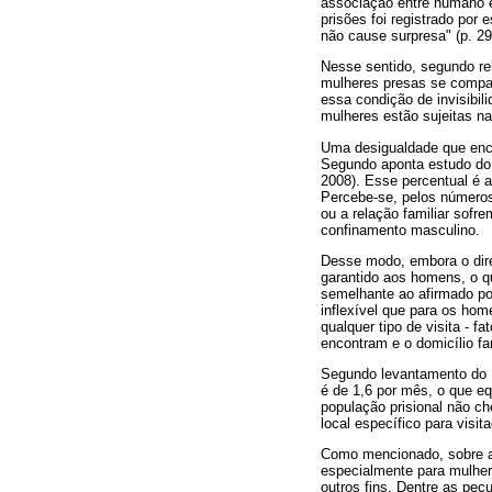
associação entre humano e
prisões foi registrado por
não cause surpresa" (p. 29
Nesse sentido, segundo rel
mulheres presas se compar
essa condição de invisibi
mulheres estão sujeitas na
Uma desigualdade que enco
Segundo aponta estudo do 
2008). Esse percentual é 
Percebe-se, pelos números
ou a relação familiar sofr
confinamento masculino.
Desse modo, embora o direi
garantido aos homens, o qu
semelhante ao afirmado po
inflexível que para os ho
qualquer tipo de visita - f
encontram e o domicílio fam
Segundo levantamento do D
é de 1,6 por mês, o que e
população prisional não c
local específico para visita
Como mencionado, sobre as
especialmente para mulher
outros fins. Dentre as pecu