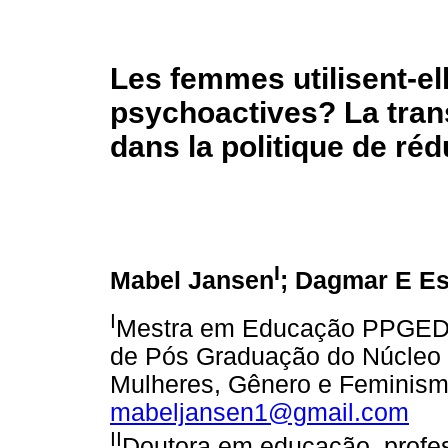
Les femmes utilisent-e
psychoactives? La trans
dans la politique de réd
I
Mabel Jansen
; Dagmar E E
I
Mestra em Educação PPGED
de Pós Graduação do Núcleo d
Mulheres, Gênero e Femini
mabeljansen1@gmail.com
II
Doutora em educação, profe