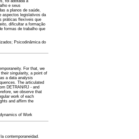
s, foi adotada a
balho e seus
das a planos de saúde,
e aspectos legislativos da
 práticas flexíveis que
ito, dificultar a formação
de formas de trabalho que
irizados; Psicodinâmica do
temporaneity. For that, we
heir singularity, a point of
as a data analysis
equences. The articulated
s from DETRAN/RJ - and
erefore, we observe that
ingular work of each
ghts and affirm the
odynamics of Work
n la contemporaneidad.