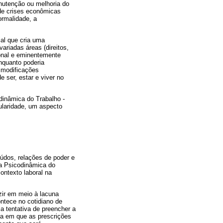
nutenção ou melhoria do
r de crises econômicas
rmalidade, a
ial que cria uma
ariadas áreas (direitos,
onal e eminentemente
enquanto poderia
 modificações
 ser, estar e viver no
dinâmica do Trabalho -
gularidade, um aspecto
eúdos, relações de poder e
 a Psicodinâmica do
ontexto laboral na
uzir em meio à lacuna
ontece no cotidiano de
a tentativa de preencher a
ida em que as prescrições