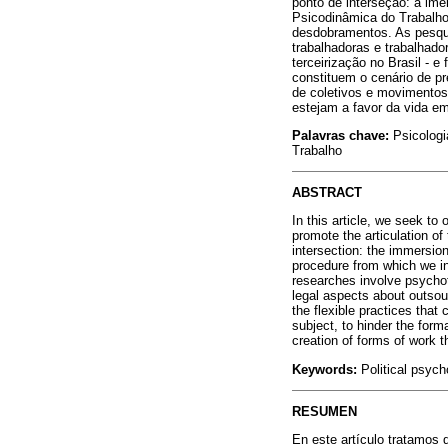
ponto de interseção: a im
Psicodinâmica do Trabalho 
desdobramentos. As pesqui
trabalhadoras e trabalhado
terceirização no Brasil - 
constituem o cenário de pre
de coletivos e movimentos 
estejam a favor da vida em
Palavras chave:
Psicologi
Trabalho
ABSTRACT
In this article, we seek to
promote the articulation of 
intersection: the immersio
procedure from which we in
researches involve psycho
legal aspects about outsour
the flexible practices that
subject, to hinder the form
creation of forms of work tha
Keywords:
Political psyc
RESUMEN
En este artículo tratamos 