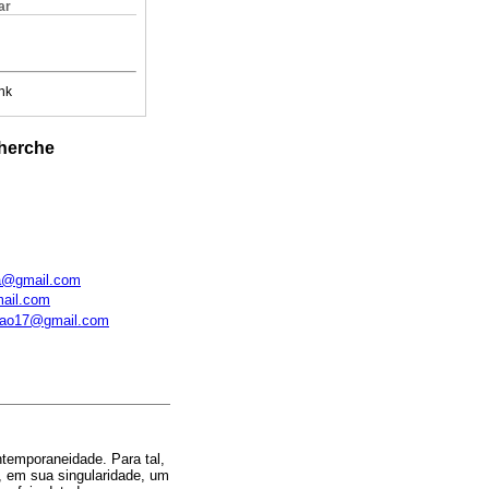
ar
nk
cherche
ma@gmail.com
mail.com
cao17@gmail.com
ntemporaneidade. Para tal,
, em sua singularidade, um