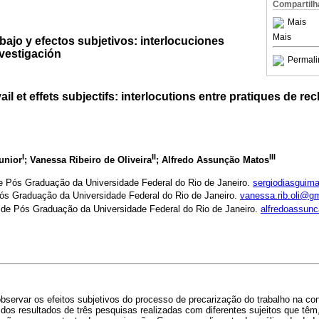
Compartilh
Mais
Mais
abajo y efectos subjetivos: interlocuciones
nvestigación
Permali
ail et effets subjectifs: interlocutions entre pratiques de re
I
II
III
unior
; Vanessa Ribeiro de Oliveira
; Alfredo Assunção Matos
 Pós Graduação da Universidade Federal do Rio de Janeiro.
sergiodiasgui
s Graduação da Universidade Federal do Rio de Janeiro.
vanessa.rib.oli@g
de Pós Graduação da Universidade Federal do Rio de Janeiro.
alfredoassun
observar os efeitos subjetivos do processo de precarização do trabalho na co
dos resultados de três pesquisas realizadas com diferentes sujeitos que têm