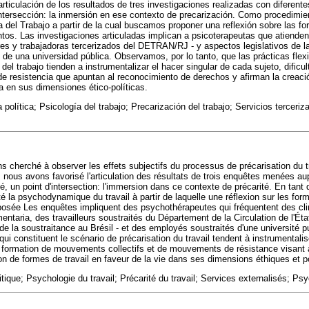
ticulación de los resultados de tres investigaciones realizadas con diferente
intersección: la inmersión en ese contexto de precarización. Como procedimien
 del Trabajo a partir de la cual buscamos proponer una reflexión sobre las f
tos. Las investigaciones articuladas implican a psicoterapeutas que atienden
res y trabajadoras tercerizados del DETRAN/RJ - y aspectos legislativos de la 
e una universidad pública. Observamos, por lo tanto, que las prácticas flexi
del trabajo tienden a instrumentalizar el hacer singular de cada sujeto, dificul
e resistencia que apuntan al reconocimiento de derechos y afirman la creaci
da en sus dimensiones ético-políticas.
 política; Psicología del trabajo; Precarización del trabajo; Servicios terceri
s cherché à observer les effets subjectifs du processus de précarisation du tr
 nous avons favorisé l'articulation des résultats de trois enquêtes menées aup
ité, un point d'intersection: l'immersion dans ce contexte de précarité. En tan
é la psychodynamique du travail à partir de laquelle une réflexion sur les form
posée Les enquêtes impliquent des psychothérapeutes qui fréquentent des cli
taria, des travailleurs soustraités du Département de la Circulation de l'État
 de la soustraitance au Brésil - et des employés soustraités d'une université p
qui constituent le scénario de précarisation du travail tendent à instrumentalis
a formation de mouvements collectifs et de mouvements de résistance visant
tion de formes de travail en faveur de la vie dans ses dimensions éthiques et po
tique; Psychologie du travail; Précarité du travail; Services externalisés; P