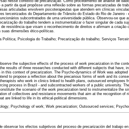
ersão nesse contexto de precarização. Como procedimento de análise de dado
a partir da qual propôsse uma reflexão sobre as formas precarizadas de tra
sas articuladas envolvem psicoterapeutas que atendem em clínicas vincula
res terceirizados do Departamento de Trânsito do Estado do Rio de Janeiro - 
e funcionários subcontratados de uma universidade pública. Observou-se que as
carização do trabalho tendem a instrumentalizar o fazer singular de cada suje
de resistência que visam o reconhecimento de direitos e afirmam a criação 
 suas dimensões ético-políticas.
a Política; Psicologia do Trabalho; Precarização do trabalho; Serviços Terce
 observe the subjective effects of the process of work precarization in the con
the results of three researches conducted with different subjects that have, in t
n in this context of precarization. The Psycho-dynamics of Work was adopted 
tend to propose a reflection about the precarious forms of work and its cons
therapists who work in clinics linked to health plans, outsourced employee
cing process in Brazil - and subcontracted workers of a public university. Th
 constitute the scenario of the work precarization tend to instrumentalize the s
ation of collectives and resistance movements that aim at the recognition of ri
t are linked to life in its ethical-political dimensions.
hology; Psychology of work; Work precarization; Outsourced services; Psych
de observar los efectos subjetivos del proceso de precarización del trabajo e