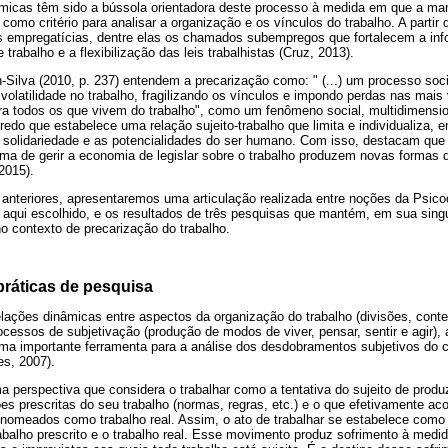
ômicas têm sido a bússola orientadora deste processo à medida em que a ma
 como critério para analisar a organização e os vínculos do trabalho. A parti
empregatícias, dentre elas os chamados subempregos que fortalecem a info
 trabalho e a flexibilização das leis trabalhistas (Cruz, 2013).
Silva (2010, p. 237) entendem a precarização como: " (...) um processo soc
olatilidade no trabalho, fragilizando os vínculos e impondo perdas nas mais v
ra todos os que vivem do trabalho", como um fenômeno social, multidimensi
redo que estabelece uma relação sujeito-trabalho que limita e individualiza, 
a solidariedade e as potencialidades do ser humano. Com isso, destacam que
ma de gerir a economia de legislar sobre o trabalho produzem novas formas de
2015).
 anteriores, apresentaremos uma articulação realizada entre noções da Psico
ico aqui escolhido, e os resultados de três pesquisas que mantém, em sua sin
o contexto de precarização do trabalho.
práticas de pesquisa
lações dinâmicas entre aspectos da organização do trabalho (divisões, cont
ocessos de subjetivação (produção de modos de viver, pensar, sentir e agir),
ma importante ferramenta para a análise dos desdobramentos subjetivos do c
s, 2007).
ma perspectiva que considera o trabalhar como a tentativa do sujeito de prod
es prescritas do seu trabalho (normas, regras, etc.) e o que efetivamente ac
nomeados como trabalho real. Assim, o ato de trabalhar se estabelece como 
rabalho prescrito e o trabalho real. Esse movimento produz sofrimento à med