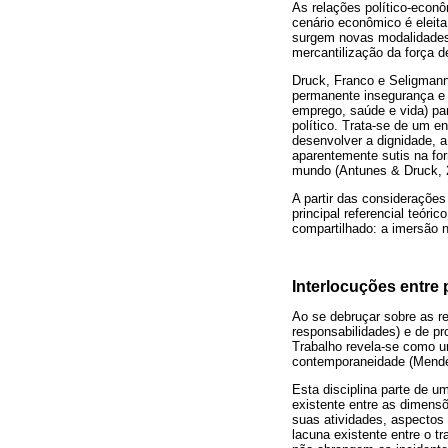
As relações político-econ
cenário econômico é eleita
surgem novas modalidades 
mercantilização da força de
Druck, Franco e Seligmann-
permanente insegurança e v
emprego, saúde e vida) pa
político. Trata-se de um en
desenvolver a dignidade, 
aparentemente sutis na for
mundo (Antunes & Druck, 
A partir das considerações
principal referencial teór
compartilhado: a imersão n
Interlocuções entre 
Ao se debruçar sobre as re
responsabilidades) e de pr
Trabalho revela-se como u
contemporaneidade (Mende
Esta disciplina parte de u
existente entre as dimensõ
suas atividades, aspectos 
lacuna existente entre o t