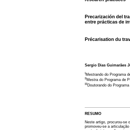
Precarización del tr
entre prácticas de i
Précarisation du trav
Sergio Dias Guimarães J
I
Mestrando do Programa de
II
Mestra do Programa de Pó
III
Doutorando do Programa 
RESUMO
Neste artigo, procurou-se 
promoveu-se a articulação 