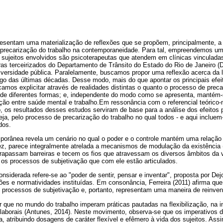
esentam uma materialização de reflexões que se propõem, principalmente, a a
 precarização do trabalho na contemporaneidade. Para tal, empreendemos uma
s sujeitos envolvidos são psicoterapeutas que atendem em clínicas vinculada
oras terceirizados do Departamento de Trânsito do Estado do Rio de Janeiro 
versidade pública. Paralelamente, buscamos propor uma reflexão acerca da le
ongo das últimas décadas. Desse modo, mais do que apontar os principais efei
scamos explicitar através de realidades distintas o quanto o processo de preca
s, de diferentes formas; e, independente do modo como se apresenta, mantém
ação entre saúde mental e trabalho.Em ressonância com o referencial teórico
, os resultados desses estudos serviram de base para a análise dos efeitos 
ja, pelo processo de precarização do trabalho no qual todos - e aqui incluem-
dos.
porânea revela um cenário no qual o poder e o controle mantém uma relação 
z, parece integralmente atrelada a mecanismos de modulação da existência (
trapassam barreiras e tecem os fios que atravessam os diversos âmbitos da 
 os processos de subjetivação que com ele estão articulados.
onsiderada refere-se ao "poder de sentir, pensar e inventar", proposta por De
ões e normatividades instituídas. Em consonância, Ferreira (2011) afirma que
s processos de subjetivação e, portanto, representam uma maneira de reinven
 que no mundo do trabalho imperam práticas pautadas na flexibilização, na i
laborais (Antunes, 2014). Neste movimento, observa-se que os imperativos do
va, atribuindo dosagens de caráter flexível e efêmero à vida dos sujeitos. Ass