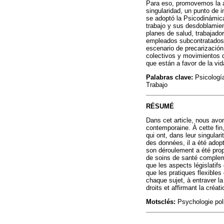
Para eso, promovemos la ar
singularidad, un punto de 
se adoptó la Psicodinámica
trabajo y sus desdoblamien
planes de salud, trabajado
empleados subcontratados d
escenario de precarización 
colectivos y movimientos d
que están a favor de la vi
Palabras clave:
Psicología
Trabajo
RÉSUMÉ
Dans cet article, nous avon
contemporaine. À cette fin,
qui ont, dans leur singular
des données, il a été adopt
son déroulement a été pro
de soins de santé complemen
que les aspects législatifs
que les pratiques flexibles 
chaque sujet, à entraver l
droits et affirmant la créa
Motsclés:
Psychologie poli