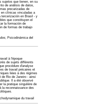
s sujetos que tienen, en su
to de análisis de datos,
ormas precarizadas de
 en clínicas vinculadas a
tercerización en Brasil - y
bles que constituyen el
tar la formación de
ón de formas de trabajo
zados; Psicodinámica del
avail à l'époque
rès de sujets différents
t que procédure d'analyse
es de travail précaires et
niques liées à des régimes
 de Rio de Janeiro - ainsi
ublique. Il a été observé
er la pratique singulière de
 à la reconnaissance des
litiques.
sychodynamique du travail