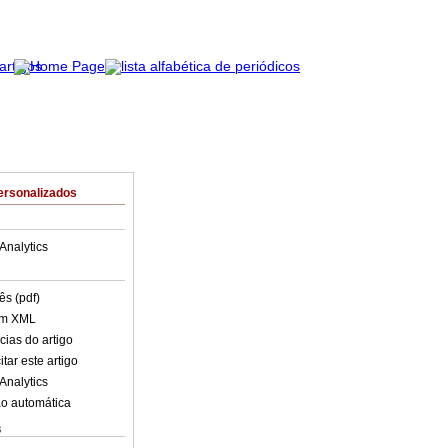
ersonalizados
Analytics
ês (pdf)
em XML
cias do artigo
tar este artigo
Analytics
o automática
s