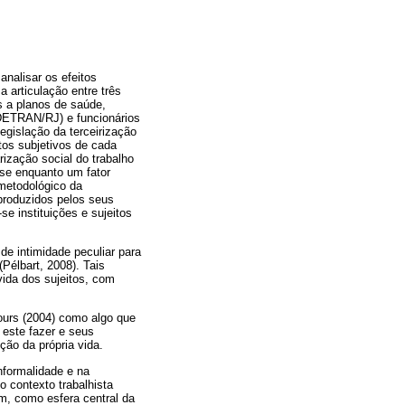
nalisar os efeitos
 articulação entre três
s a planos de saúde,
(DETRAN/RJ) e funcionários
gislação da terceirização
tos subjetivos de cada
rização social do trabalho
-se enquanto um fator
-metodológico da
produzidos pelos seus
se instituições e sujeitos
de intimidade peculiar para
Pélbart, 2008). Tais
vida dos sujeitos, com
jours (2004) como algo que
 este fazer e seus
ção da própria vida.
nformalidade e na
 contexto trabalhista
im, como esfera central da