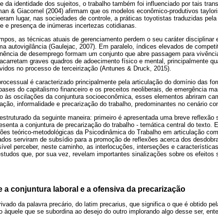
te da identidade dos sujeitos, o trabalho também foi influenciado por tais tra
an & Giacomel (2004) afirmam que os modelos econômico-produtivos taylorist
eram lugar, nas sociedades de controle, a práticas toyotistas traduzidas pela 
e e presença de inúmeras incertezas cotidianas.
mpos, as técnicas atuais de gerenciamento perdem o seu caráter disciplinar
a autovigilância (Gaulejac, 2007). Em paralelo, índices elevados de competit
inência de desemprego formam um conjunto que abre passagem para vivência
 acarretam graves quadros de adoecimento físico e mental, principalmente qua
vidos no processo de terceirização (Antunes & Druck, 2015).
processual é caracterizado principalmente pela articulação do domínio das 
 bases do capitalismo financeiro e os preceitos neoliberais, de emergência 
 às oscilações da conjuntura socioeconômica, esses elementos abriram ca
lização, informalidade e precarização do trabalho, predominantes no cenário c
á estruturado da seguinte maneira: primeiro é apresentada uma breve reflexão 
esenta a conjuntura de precarização do trabalho - temática central do texto.
ções teórico-metodológicas da Psicodinâmica do Trabalho em articulação com
ados serviram de subsídio para a promoção de reflexões acerca dos desdobr
ível perceber, neste caminho, as interlocuções, interseções e característic
estudos que, por sua vez, revelam importantes sinalizações sobre os efeitos 
a conjuntura laboral e a ofensiva da precarização
ivado da palavra precário, do latim precarius, que significa o que é obtido pe
do àquele que se subordina ao desejo do outro implorando algo desse ser, en