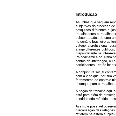
Introdução
As linhas que seguem repr
subjetivos do processo de
pesquisas diferentes cujo
trabalhadores e trabalhad
subcontratados de uma uni
no cenário brasileiro ao l
categoria profissional, bu
atinge diferentes público
preponderante na inter-rel
Psicodinâmica do Trabalho
pontos de interseção, ou se
participantes - estão inseri
A conjuntura social contem
com a vida que, por sua ve
ferramentas de controle ul
destaque para o trabalho e
A noção de trabalho aqui c
está para além de prescriç
sentidos são refletidos no
Assim, é possível observar
precarização das relações 
refletem na esfera subjeti