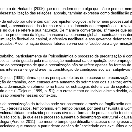
como a de Herlardot (2005) que o entendem como algo que não é perene, nem
desestabilização das relações laborais, também expressa como desfiliação p
de estudo por diferentes campos epistemológicos, o fenômeno processual da
tural, a precariedade das formas e vínculos laborais contemporâneos - revel
as no que se refere a sua natureza. De maneira convergente, afirma-se que a
das ao predomínio da lógica financeira na economia global - acentuado nas dé
mulação flexível de capital, à ofensiva neoliberal e aos governos defensor
rcados. A combinação desses fatores serviu como "adubo para a germinaçã
trabalho, particularmente da Psicodinâmica,o processo de precarização é co
 socialmente gerada pela manipulação neoliberal da competição pelo emprego.
-se do pressuposto de que a precarização não se refere apenas às formas de
os interessa - engendra-se na constituição de condições sociais, subjetivas e
Dejours (1999) afirma que os principais efeitos do processo de precarização 
ção do trabalho, com consequente aumento do sofrimento dos sujeitos; enfr
a a dominação e sofrimento no trabalho; estratégias defensivas de sujeitos 
do o seu" (Dejours, 1999, p. 51); e o crescimento do individualismo devido, de
ssão presente nesses contextos.
io de precarização do trabalho pode ser observada através da fragilização dos 
"(...) terceirizados, temporários, em tempo parcial, por tarefas" (Costa & Go
vulnerabilidade produzida por essas diversas formas de precarização tende 
usão social, já que esse processo aumenta o desemprego estrutural - causad
logia (Perche, 2011) - ao mesmo tempo que dificulta o acesso e reingresso a
ociedade que emerge a partir deste cenário de "sociedade dos excluídos e pr