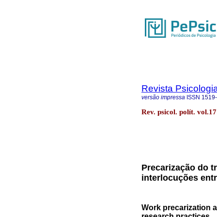
Revista Psicologia
versão impressa
ISSN
1519
Rev. psicol. polít. vol.
Precarização do tr
interlocuções ent
Work precarization a
research practices