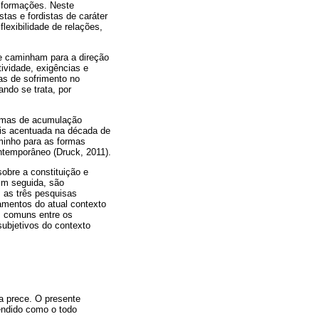
nsformações. Neste
as e fordistas de caráter
flexibilidade de relações,
 e caminham para a direção
ividade, exigências e
s de sofrimento no
ndo se trata, por
formas de acumulação
mais acentuada na década de
minho para as formas
ontemporâneo (Druck, 2011).
sobre a constituição e
 Em seguida, são
 as três pesquisas
amentos do atual contexto
as comuns entre os
subjetivos do contexto
la prece. O presente
tendido como o todo