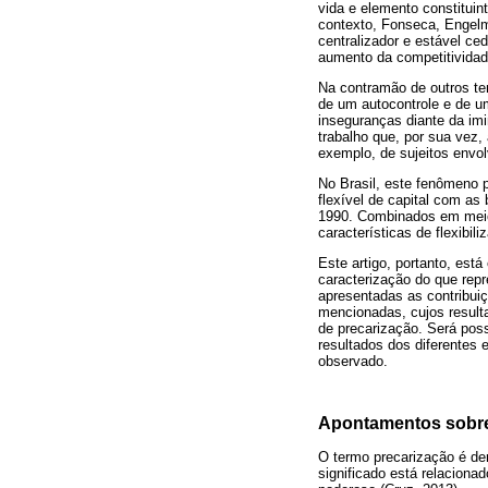
vida e elemento constituin
contexto, Fonseca, Engelm
centralizador e estável ced
aumento da competitividad
Na contramão de outros te
de um autocontrole e de um
inseguranças diante da im
trabalho que, por sua vez,
exemplo, de sujeitos envol
No Brasil, este fenômeno 
flexível de capital com as
1990. Combinados em meio
características de flexibi
Este artigo, portanto, est
caracterização do que repr
apresentadas as contribui
mencionadas, cujos result
de precarização. Será poss
resultados dos diferentes 
observado.
Apontamentos sobre 
O termo precarização é der
significado está relaciona