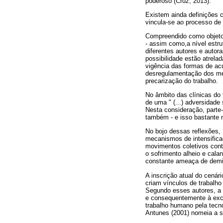
poderoso (Cruz, 2013).
Existem ainda definições 
vincula-se ao processo de 
Compreendido como objeto 
- assim como,a nível estru
diferentes autores e autor
possibilidade estão atrela
vigência das formas de acu
desregulamentação dos me
precarização do trabalho.
No âmbito das clínicas do 
de uma " (...) adversidade
Nesta consideração, parte
também - e isso bastante n
No bojo dessas reflexões, 
mecanismos de intensifica
movimentos coletivos contr
o sofrimento alheio e calan
constante ameaça de demi
A inscrição atual do cenár
criam vínculos de trabalho 
Segundo esses autores, a 
e consequentemente à excl
trabalho humano pela tecno
Antunes (2001) nomeia a s