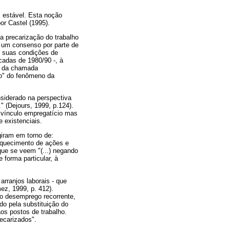
 estável. Esta noção
or Castel (1995).
 precarização do trabalho
a um consenso por parte de
s suas condições de
cadas de 1980/90 -, à
es da chamada
o" do fenômeno da
nsiderado na perspectiva
" (Dejours, 1999, p.124).
 vínculo empregatício mas
 existenciais.
giram em torno de:
aquecimento de ações e
que se veem "(...) negando
 forma particular, à
arranjos laborais - que
mez, 1999, p. 412).
ao desemprego recorrente,
o pela substituição do
os postos de trabalho.
ecarizados".