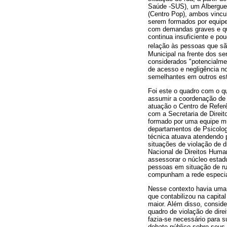
Saúde -SUS), um Albergue 
(Centro Pop), ambos vincu
serem formados por equipes
com demandas graves e que 
continua insuficiente e po
relação às pessoas que s
Municipal na frente dos se
considerados "potencialmen
de acesso e negligência n
semelhantes em outros est
Foi este o quadro com o 
assumir a coordenação de 
atuação o Centro de Refer
com a Secretaria de Direi
formado por uma equipe mul
departamentos de Psicologi
técnica atuava atendendo 
situações de violação de d
Nacional de Direitos Huma
assessorar o núcleo estad
pessoas em situação de rua
compunham a rede especia
Nesse contexto havia uma
que contabilizou na capita
maior. Além disso, conside
quadro de violação de dir
fazia-se necessário para s
debate público sobre seus