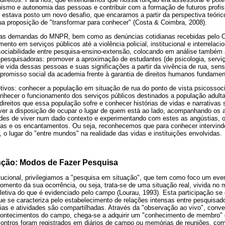
nismo e autonomia das pessoas e contribuir com a formação de futuros profis
, estava posto um novo desafio, que encaramos a partir da perspectiva teóri
ua proposição de "transformar para conhecer" (Costa & Coimbra, 2008).
as demandas do MNPR, bem como as denúncias cotidianas recebidas pelo 
nto em serviços públicos até a violência policial, institucional e interrelac
sociabilidade entre pesquisa-ensino-extensão, colocando em análise também 
quisadoras: promover a aproximação de estudantes (de psicologia, serviço s
de vida dessas pessoas e suas significações a partir da vivência de rua, sens
promisso social da academia frente à garantia de direitos humanos fundamen
ivos: conhecer a população em situação de rua do ponto de vista psicossocia
onhecer o funcionamento dos serviços públicos destinados a população adult
 direitos que essa população sofre e conhecer histórias de vidas e narrativas
lver a disposição de ocupar o lugar de quem está ao lado, acompanhando os 
ades de viver num dado contexto e experimentando com estes as angústias, 
ias e os encantamentos. Ou seja, reconhecemos que para conhecer intervindo
, o lugar do "entre mundos" na realidade das vidas e instituições envolvidas.
enção: Modos de Fazer Pesquisa
itucional, privilegiamos a "pesquisa em situação", que tem como foco um even
momento da sua ocorrência, ou seja, trata-se de uma situação real, vivida no
etiva do que é evidenciado pelo campo (Lourau, 1993). Esta participação se
ue se caracteriza pelo estabelecimento de relações intensas entre pesquisad
ias e atividades são compartilhadas. Através da "observação ao vivo", conve
acontecimentos do campo, chega-se a adquirir um "conhecimento de membro"
ontros foram registrados em diários de campo ou memórias de reuniões, com 