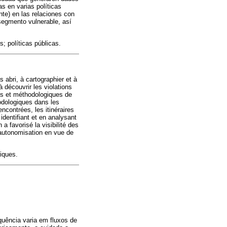
as en varias políticas
ente) en las relaciones con
 segmento vulnerable, así
; políticas públicas.
 abri, à cartographier et à
 découvrir les violations
es et méthodologiques de
hodologiques dans les
encontrées, les itinéraires
identifiant et en analysant
 a favorisé la visibilité des
 autonomisation en vue de
liques.
quência varia em fluxos de