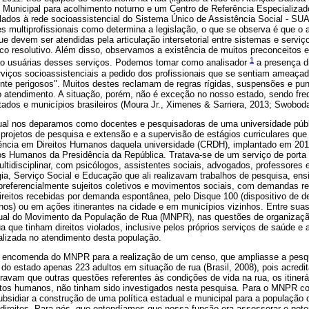
Municipal para acolhimento noturno e um Centro de Referência Especializad
lados à rede socioassistencial do Sistema Único de Assistência Social - SUA
 multiprofissionais como determina a legislação, o que se observa é que o a
devem ser atendidas pela articulação intersetorial entre sistemas e serviço
uco resolutivo. Além disso, observamos a existência de muitos preconceitos
1
ão usuárias desses serviços. Podemos tomar como analisador
a presença d
rviços socioassistenciais a pedido dos profissionais que se sentiam ameaçad
te perigosos". Muitos destes reclamam de regras rígidas, suspensões e puniç
o atendimento. A situação, porém, não é exceção no nosso estado, sendo fr
ados e municípios brasileiros (Moura Jr., Ximenes & Sarriera, 2013; Swoboda
qual nos deparamos como docentes e pesquisadoras de uma universidade púb
projetos de pesquisa e extensão e a supervisão de estágios curriculares q
ência em Direitos Humanos daquela universidade (CRDH), implantado em 201
tos Humanos da Presidência da República. Tratava-se de um serviço de porta 
tidisciplinar, com psicólogos, assistentes sociais, advogados, professores 
a, Serviço Social e Educação que ali realizavam trabalhos de pesquisa, ens
preferencialmente sujeitos coletivos e movimentos sociais, com demandas ref
ireitos recebidas por demanda espontânea, pelo Disque 100 (dispositivo de de
nos) ou em ações itinerantes na cidade e em municípios vizinhos. Entre sua
ual do Movimento da População de Rua (MNPR), nas questões de organização
 que tinham direitos violados, inclusive pelos próprios serviços de saúde e 
lizada no atendimento desta população.
 encomenda do MNPR para a realização de um censo, que ampliasse a pesqu
l do estado apenas 223 adultos em situação de rua (Brasil, 2008), pois acred
ravam que outras questões referentes às condições de vida na rua, os itinerár
eitos humanos, não tinham sido investigados nesta pesquisa. Para o MNPR co
ubsidiar a construção de uma política estadual e municipal para a população d
 direitos. Para nós, que entendíamos que nossa função era assessorar e pote