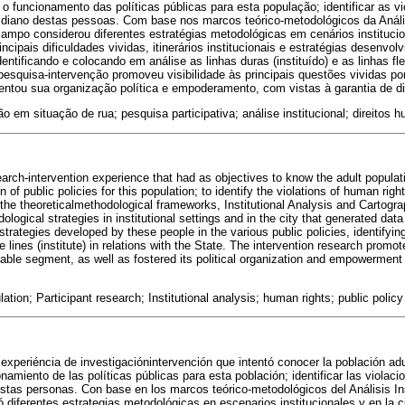
o funcionamento das políticas públicas para esta população; identificar as vi
diano destas pessoas. Com base nos marcos teórico-metodológicos da Anális
 campo considerou diferentes estratégias metodológicas em cenários instituci
ncipais dificuldades vividas, itinerários institucionais e estratégias desenvo
dentificando e colocando em análise as linhas duras (instituído) e as linhas fle
esquisa-intervenção promoveu visibilidade às principais questões vividas p
ntou sua organização política e empoderamento, com vistas à garantia de dir
 em situação de rua; pesquisa participativa; análise institucional; direitos h
earch-intervention experience that had as objectives to know the adult populat
of public policies for this population; to identify the violations of human right
the theoreticalmethodological frameworks, Institutional Analysis and Cartograp
logical strategies in institutional settings and in the city that generated data 
d strategies developed by these people in the various public policies, identifyi
ble lines (institute) in relations with the State. The intervention research promot
rable segment, as well as fostered its political organization and empowerment 
tion; Participant research; Institutional analysis; human rights; public policy
experiéncia de investigaciónintervención que intentó conocer la población adu
namiento de las políticas públicas para esta población; identificar las viol
estas personas. Con base en los marcos teórico-metodológicos del Análisis Inst
 diferentes estrategias metodológicas en escenarios institucionales y en la