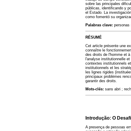
sobre las principales dific
públicas, identificando y po
el Estado. La investigación
como fomentó su organizac
Palabras clave:
personas s
RÉSUMÉ
Cet article présente une ex
connaître le fonctionnement
des droits de l'homme et à
l'analyse institutionnelle 
contextes institutionnels et
institutionnels et les stra
les lignes rigides (instituée
principaux problèmes renco
garantir des droits.
Mots-clés:
sans abri ; rech
Introdução: O Desaf
A presença de pessoas em s