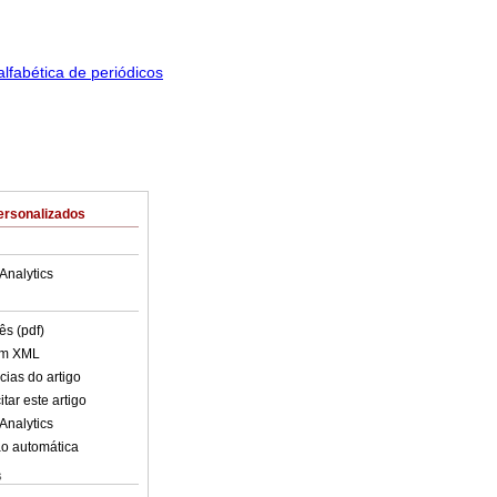
ersonalizados
Analytics
ês (pdf)
em XML
cias do artigo
tar este artigo
Analytics
o automática
s