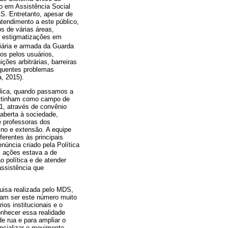
o em Assistência Social
S. Entretanto, apesar de
tendimento a este público,
s de várias áreas,
 e estigmatizações em
iária e armada da Guarda
os pelos usuários,
ões arbitrárias, barreiras
equentes problemas
, 2015).
lica, quando passamos a
ue tinham como campo de
1, através de convênio
aberta à sociedade,
e professoras dos
ino e extensão. A equipe
erentes às principais
núncia criado pela Política
s ações estava a de
 política e de atender
assistência que
isa realizada pelo MDS,
itam ser este número muito
ios institucionais e o
nhecer essa realidade
e rua e para ampliar o
ncializar o movimento