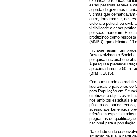
expansão e retração relac
estas pessoas esteve a car
agenda de governos municip
vítimas que demandavam c
outro, tornaram-se, neste
violência policial ou civi
visibilidade a estas práti
pessoas morreram. Policia
produzindo como resposta 
(MNPR), que definiu o 19 d
Inicia-se, assim, um proce
Desenvolvimento Social e 
pesquisa nacional que abra
A pesquisa pretendeu traça
aproximadamente 50 mil ad
(Brasil, 2015).
Como resultado da mobiliz
lideranças e parceiros do 
para População em Situaçã
diretrizes e objetivos vol
nos âmbitos estaduais e mu
públicas de saúde, educação
acesso aos benefícios prev
referência especializados 
programas de qualificação 
nacional para a população
Na cidade onde desenvolve
situação de rua, a partir 