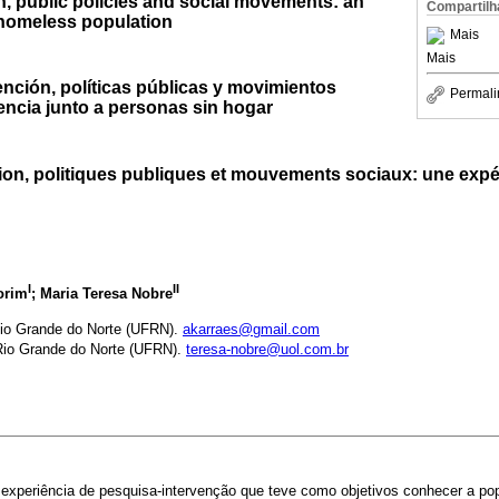
h, public policies and social movements: an
Compartilh
 homeless population
Mais
Mais
ención, políticas públicas y movimientos
Permali
encia junto a personas sin hogar
ion, politiques publiques et mouvements sociaux: une expé
I
II
orim
; Maria Teresa Nobre
Rio Grande do Norte (UFRN).
akarraes@gmail.com
Rio Grande do Norte (UFRN).
teresa-nobre@uol.com.br
 experiência de pesquisa-intervenção que teve como objetivos conhecer a po