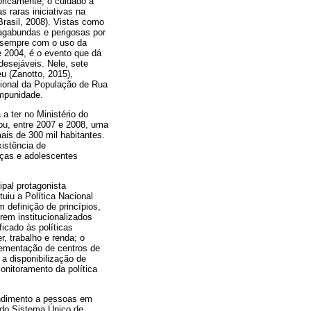
oricamente, o cuidado a
 raras iniciativas na
Brasil, 2008). Vistas como
agabundas e perigosas por
m sempre com o uso da
e 2004, é o evento que dá
desejáveis. Nele, sete
u (Zanotto, 2015),
cional da População de Rua
impunidade.
a ter no Ministério do
ou, entre 2007 e 2008, uma
ais de 300 mil habitantes.
xistência de
nças e adolescentes
pal protagonista
uiu a Política Nacional
definição de princípios,
rem institucionalizados
icado às políticas
r, trabalho e renda; o
plementação de centros de
 a disponibilização de
onitoramento da política
endimento a pessoas em
a do Sistema Único de