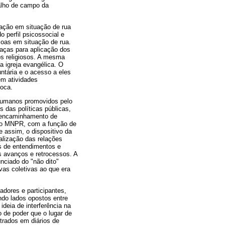
alho de campo da
lação em situação de rua
 perfil psicossocial e
soas em situação de rua.
aças para aplicação dos
os religiosos. A mesma
a igreja evangélica. O
untária e o acesso a eles
em atividades
roca.
 humanos promovidos pelo
 das políticas públicas,
 o encaminhamento de
s do MNPR, com a função de
e assim, o dispositivo da
alização das relações
es de entendimentos e
us avanços e retrocessos. A
nciado do "não dito"
ivas coletivas ao que era
adores e participantes,
ndo lados opostos entre
ideia de interferência na
o de poder que o lugar de
trados em diários de