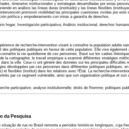
ultades, itinerarios institucionales y estrategias desarrolladas por estas person
niendo en análisis las líneas duras (instituido) y las líneas flexibles (instituy
intervención promovió visibilidad las principales cuestiones vividas por este
ión política y empoderamiento con miras a garantía de derechos.
in hogar; Investigación participativa; Análisis institucional; derechos humanos
périence de recherche-intervention visant à connaître la population adulte sans
 des politiques publiques en faveur de cette population. Elle vise également à
 connaître la vie quotidienne de ces personnes. Basé sur les cadres théoriqu
et de la cartographie, le travail empirique a examiné différentes stratégies mét
 dans la ville. Ceux-ci ont généré des données sur les principales difficultés r
tégies développées par ces personnes dans différentes politiques publiques, en 
s) et flexibles (institut) dans les relations avec l'État. La recherche-intervention
ntrés par ce segment vulnérable, ainsi que son organisation politique et son
erche participative; analyse institutionnelle; droits de l'homme; politiques pub
io da Pesquisa
ituação de rua no Brasil remonta a períodos históricos longínquos, cuja fre