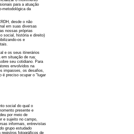
sionais para a atuação
co-metodológica da
CRDH, desde o não
ional em suas diversas
as nossas próprias
ocial, história e direito)
ibilizando-os e
tais.
l e os seus itinerários
a em situação de rua;
 sobre seu cotidiano. Para
atores envolvidos na
os impasses, os desafios,
 é preciso ocupar o "lugar
to social do qual o
 momento presente e
 deu por meio de
or e sujeito no campo,
rsas informais, entrevistas
 do grupo estudado
registros fotográficos de