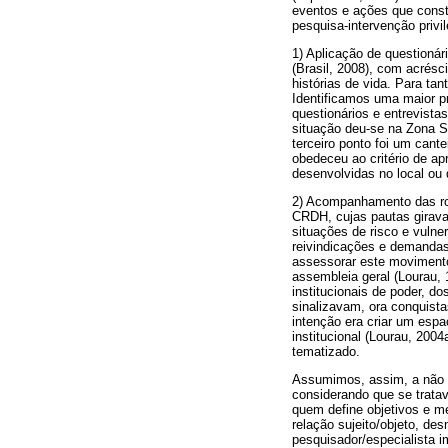
eventos e ações que const
pesquisa-intervenção priv
1) Aplicação de questioná
(Brasil, 2008), com acrésc
histórias de vida. Para ta
Identificamos uma maior 
questionários e entrevist
situação deu-se na Zona Su
terceiro ponto foi um cante
obedeceu ao critério de a
desenvolvidas no local ou 
2) Acompanhamento das rod
CRDH, cujas pautas girava
situações de risco e vulne
reivindicações e demandas
assessorar este movimento 
assembleia geral (Lourau,
institucionais de poder, d
sinalizavam, ora conquista
intenção era criar um espa
institucional (Lourau, 200
tematizado.
Assumimos, assim, a não di
considerando que se trata
quem define objetivos e me
relação sujeito/objeto, des
pesquisador/especialista 