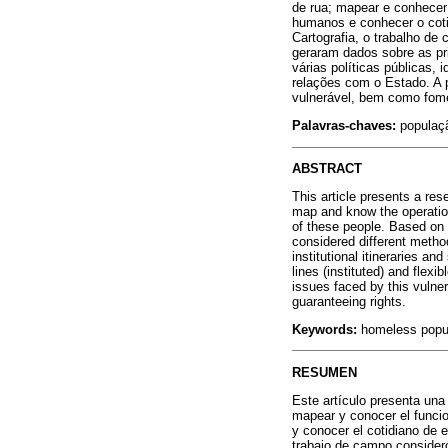
de rua; mapear e conhecer 
humanos e conhecer o coti
Cartografia, o trabalho de
geraram dados sobre as pri
várias políticas públicas, i
relações com o Estado. A p
vulnerável, bem como fome
Palavras-chaves:
população
ABSTRACT
This article presents a res
map and know the operation 
of these people. Based on 
considered different methodo
institutional itineraries an
lines (instituted) and flexi
issues faced by this vulne
guaranteeing rights.
Keywords:
homeless popula
RESUMEN
Este artículo presenta una 
mapear y conocer el funcio
y conocer el cotidiano de 
trabajo de campo consideró