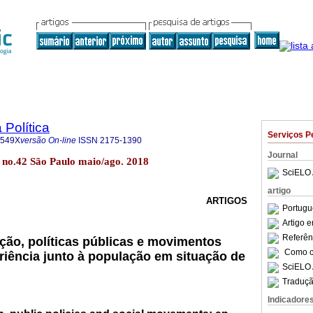
 Política
Serviços P
-549X
versão On-line
ISSN
2175-1390
Journal
18 no.42 São Paulo maio/ago. 2018
SciELO 
artigo
ARTIGOS
Portugu
Artigo 
Referên
ção, políticas públicas e movimentos
Como ci
riência junto à população em situação de
SciELO 
Traduçã
Indicadore