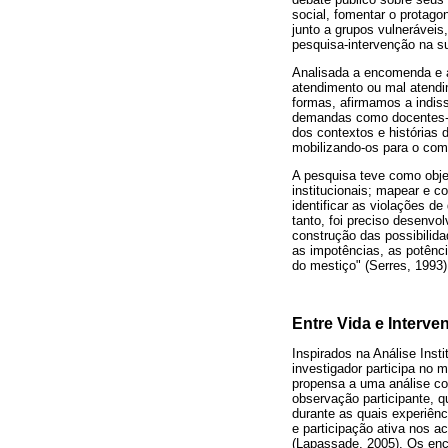
social, fomentar o protago
junto a grupos vulneráveis
pesquisa-intervenção na s
Analisada a encomenda e 
atendimento ou mal atendime
formas, afirmamos a indis
demandas como docentes-pes
dos contextos e histórias 
mobilizando-os para o com
A pesquisa teve como objet
institucionais; mapear e c
identificar as violações de
tanto, foi preciso desenvo
construção das possibilid
as impotências, as potênc
do mestiço" (Serres, 1993)
Entre Vida e Interv
Inspirados na Análise Inst
investigador participa no 
propensa a uma análise col
observação participante, q
durante as quais experiênc
e participação ativa nos 
(Lapassade, 2005). Os enc