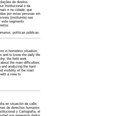
olações de direitos
e Institucional e da
onais e na cidade, que
lvidas por estas pessoas em
xíveis (instituinte) nas
or este segmento
eitos.
umanos; políticas públicas.
ion in homeless situation;
s and to know the daily life
hy, the field work
about the main difficulties,
ng and analyzing the hard
ed visibility of the main
with a view to
lta en situación de calle;
aciones de derechos humanos
itucional y Cartografía, el
 ciudad que generaron dados