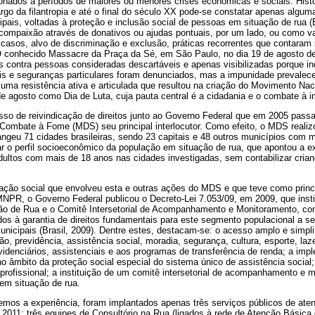
ionados a períodos de maiores ou menores crises econômicas e sociais. Hist
go da filantropia e até o final do século XX pode-se constatar apenas algumas
ais, voltadas à proteção e inclusão social de pessoas em situação de rua (
ompaixão através de donativos ou ajudas pontuais, por um lado, ou como v
s casos, alvo de discriminação e exclusão, práticas recorrentes que contara
l. O conhecido Massacre da Praça da Sé, em São Paulo, no dia 19 de agosto d
cas contra pessoas consideradas descartáveis e apenas visibilizadas porque in
is e seguranças particulares foram denunciados, mas a impunidade prevalece
uma resistência ativa e articulada que resultou na criação do Movimento Na
e agosto como Dia de Luta, cuja pauta central é a cidadania e o combate à 
sso de reivindicação de direitos junto ao Governo Federal que em 2005 passa 
Combate à Fome (MDS) seu principal interlocutor. Como efeito, o MDS realiz
ngeu 71 cidades brasileiras, sendo 23 capitais e 48 outros municípios com m
r o perfil socioeconômico da população em situação de rua, que apontou a e
ultos com mais de 18 anos nas cidades investigadas, sem contabilizar cria
ação social que envolveu esta e outras ações do MDS e que teve como princi
MNPR, o Governo Federal publicou o Decreto-Lei 7.053/09, em 2009, que instit
o de Rua e o Comitê Intersetorial de Acompanhamento e Monitoramento, com 
tados à garantia de direitos fundamentais para este segmento populacional a se
nicipais (Brasil, 2009). Dentre estes, destacam-se: o acesso amplo e simplif
, previdência, assistência social, moradia, segurança, cultura, esporte, laze
idenciários, assistenciais e aos programas de transferência de renda; a im
no âmbito da proteção social especial do sistema único de assistência social;
profissional; a instituição de um comitê intersetorial de acompanhamento e m
 em situação de rua.
mos a experiência, foram implantados apenas três serviços públicos de at
de 2011: três equipes de Consultório na Rua (ligados à rede de Atenção Básic