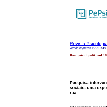
Revista Psicologia
versão impressa
ISSN
1519
Rev. psicol. polít. vol.
Pesquisa-interven
sociais: uma expe
rua