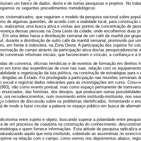
ituíram um banco de dados, desta e de outras pesquisas e projetos. No trab
ilegiamos os seguintes procedimentos metodológicos:
rios sistematizados, que seguiram o modelo da pesquisa nacional sobre popu
imo de algumas questões, de acordo com a realidade local, para construção do
nto, realizamos uma busca ativa e visitas aos pontos de concentração de pes
presença dessas pessoas na Zona Leste da cidade, onde escolhemos duas pr
as. Em uma delas havia a distribuição semanal de um café da manhã por grup
l, durante a distribuição de outro café da manhã semanal, promovido por um
iro, em frente à rodoviária, na Zona Oeste. A participação dos sujeitos foi vol
proximação do campo através da participação ativa dos/as pesquisadores/as 
de conversas informais iniciais, que favoreceram o vínculo, a confiança e a t
as de conversa, oficinas temáticas e de eventos de formação em direitos
m em torno das experiências de viver nas ruas, relação com os equipamentos
rabilidade e organização da luta política, na construção de estratégias para
 dirigidas ao Estado. Foi privilegiada a participação nas reuniões semanai
social e registrar dados relevantes para as investigações em curso. Criou-s
 1993), não como evento pontual, mas como espaço permanente de transvers
os enunciados, das histórias, dos desejos, que produziam outras possibilidad
s, ora recrudescimentos, num movimento entre instituído-instituinte, nos se
ço coletivo de discussão sobre os problemas identificados, fomentando o enu
4a) de modo a fazer circular a palavra no espaço público em busca de alternat
cotomia entre sujeito e objeto, buscando superar a polaridade entre pesquis
va de um processo de coautoria na construção do conhecimento, desconstrui
todologia e quem fornece informações. Esta atitude de pesquisa radicaliza a 
naturalizando aquilo que está instituído, sobretudo as assimetrias no exercíci
imprime na relação com o campo, como vemos nos depoimentos abaixo, regis