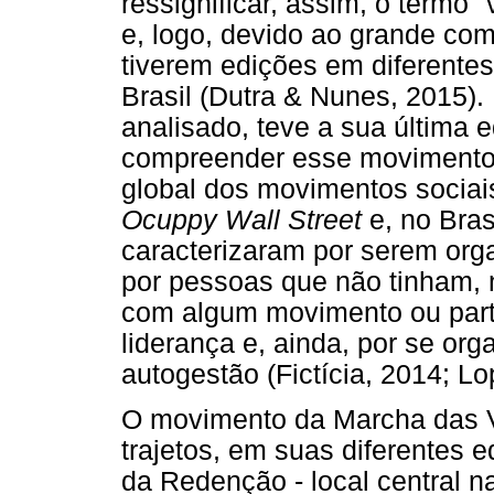
ressignificar, assim, o term
e, logo, devido ao grande com
tiverem edições em diferentes
Brasil (Dutra & Nunes, 2015).
analisado, teve a sua última
compreender esse movimento 
global dos movimentos sociai
Ocuppy Wall Street
e, no Bra
caracterizaram por serem org
por pessoas que não tinham, 
com algum movimento ou partid
liderança e, ainda, por se org
autogestão (Fictícia, 2014; L
O movimento da Marcha das V
trajetos, em suas diferentes 
da Redenção - local central n