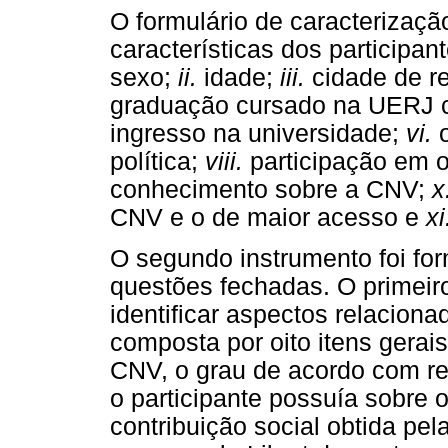
O formulário de caracterizaçã
características dos participa
sexo;
ii.
idade;
iii.
cidade de re
graduação cursado na UERJ co
ingresso na universidade;
vi.
o
política;
viii.
participação em o
conhecimento sobre a CNV;
x
CNV e o de maior acesso e
xi
O segundo instrumento foi fo
questões fechadas. O primeir
identificar aspectos relacio
composta por oito itens gera
CNV, o grau de acordo com r
o participante possuía sobre 
contribuição social obtida p