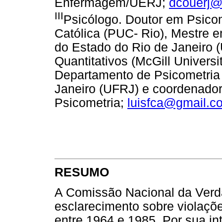
Enfermagem/UERJ;
dcouerj@
III
Psicólogo. Doutor em Psicom
Católica (PUC- Rio), Mestre 
do Estado do Rio de Janeiro 
Quantitativos (McGill Universi
Departamento de Psicometria 
Janeiro (UFRJ) e coordenador
Psicometria;
luisfca@gmail.c
RESUMO
A Comissão Nacional da Verda
esclarecimento sobre violaçõ
entre 1964 e 1985. Por sua in