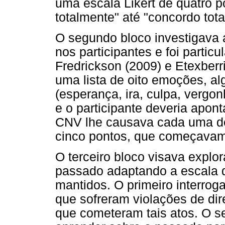
uma escala Likert de quatro 
totalmente" até "concordo tot
O segundo bloco investigava
nos participantes e foi parti
Fredrickson (2009) e Etexberr
uma lista de oito emoções, al
(esperança, ira, culpa, vergon
e o participante deveria apont
CNV lhe causava cada uma d
cinco pontos, que começavam 
O terceiro bloco visava explor
passado adaptando a escala d
mantidos. O primeiro interrog
que sofreram violações de di
que cometeram tais atos. O s