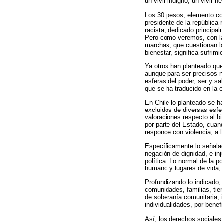
un vivir indigno, un vivir 
Los 30 pesos, elemento co
presidente de la república 
racista, dedicado principa
Pero como veremos, con la
marchas, que cuestionan la
bienestar, significa sufri
Ya otros han planteado que 
aunque para ser precisos 
esferas del poder, ser y s
que se ha traducido en la e
En Chile lo planteado se h
excluidos de diversas esfe
valoraciones respecto al b
por parte del Estado, cuan
responde con violencia, a 
Específicamente lo señalado
negación de dignidad, e inj
política. Lo normal de la p
humano y lugares de vida, 
Profundizando lo indicado,
comunidades, familias, tie
de soberanía comunitaria, 
individualidades, por benef
Así, los derechos sociales