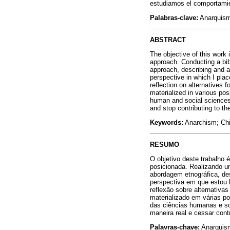
estudiamos el comportamie
Palabras-clave:
Anarquismo
ABSTRACT
The objective of this work 
approach. Conducting a bib
approach, describing and an
perspective in which I plac
reflection on alternatives f
materialized in various pos
human and social sciences,
and stop contributing to t
Keywords:
Anarchism; Chil
RESUMO
O objetivo deste trabalho 
posicionada. Realizando um
abordagem etnográfica, de
perspectiva em que estou 
reflexão sobre alternativas
materializado em várias po
das ciências humanas e so
maneira real e cessar cont
Palavras-chave:
Anarquismo