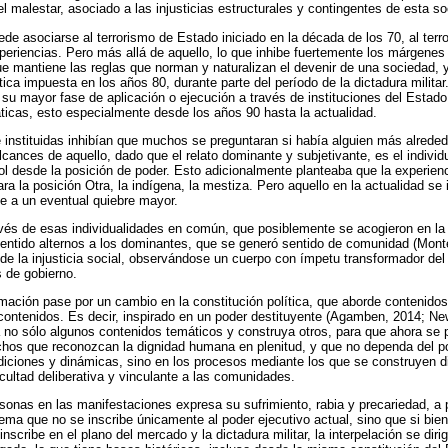
l malestar, asociado a las injusticias estructurales y contingentes de esta s
ede asociarse al terrorismo de Estado iniciado en la década de los 70, al terr
eriencias. Pero más allá de aquello, lo que inhibe fuertemente los márgenes
e mantiene las reglas que norman y naturalizan el devenir de una sociedad, 
tica impuesta en los años 80, durante parte del período de la dictadura militar.
o su mayor fase de aplicación o ejecución a través de instituciones del Estad
icas, esto especialmente desde los años 90 hasta la actualidad.
 instituidas inhibían que muchos se preguntaran si había alguien más alrede
cances de aquello, dado que el relato dominante y subjetivante, es el individu
desde la posición de poder. Esto adicionalmente planteaba que la experienci
ara la posición Otra, la indígena, la mestiza. Pero aquello en la actualidad se 
e a un eventual quiebre mayor.
vés de esas individualidades en común, que posiblemente se acogieron en la v
entido alternos a los dominantes, que se generó sentido de comunidad (Monte
e de la injusticia social, observándose un cuerpo con ímpetu transformador del
 de gobierno.
mación pase por un cambio en la constitución política, que aborde contenido
contenidos. Es decir, inspirado en un poder destituyente (Agamben, 2014; N
no sólo algunos contenidos temáticos y construya otros, para que ahora se 
echos que reconozcan la dignidad humana en plenitud, y que no dependa del 
diciones y dinámicas, sino en los procesos mediante los que se construyen 
acultad deliberativa y vinculante a las comunidades.
sonas en las manifestaciones expresa su sufrimiento, rabia y precariedad, a p
ma que no se inscribe únicamente al poder ejecutivo actual, sino que si bien
nscribe en el plano del mercado y la dictadura militar, la interpelación se dir