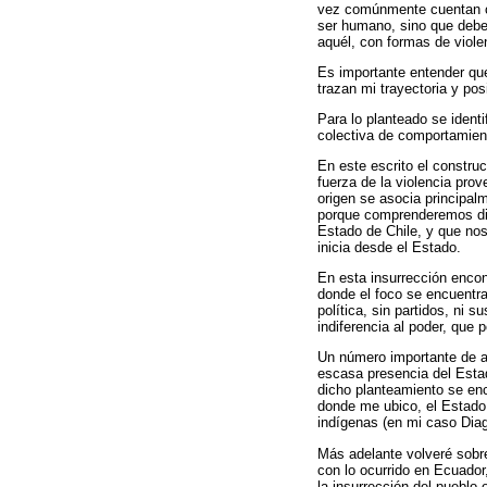
vez comúnmente cuentan con
ser humano, sino que deber
aquél, con formas de viol
Es importante entender qu
trazan mi trayectoria y po
Para lo planteado se ident
colectiva de comportamie
En este escrito el construc
fuerza de la violencia pro
origen se asocia principa
porque comprenderemos dime
Estado de Chile, y que nos 
inicia desde el Estado.
En esta insurrección encon
donde el foco se encuentra
política, sin partidos, ni 
indiferencia al poder, que
Un número importante de an
escasa presencia del Esta
dicho planteamiento se enc
donde me ubico, el Estado 
indígenas (en mi caso Diag
Más adelante volveré sobre
con lo ocurrido en Ecuador
la insurrección del pueblo