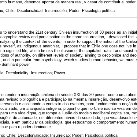
nto humano, debemos aportar de manera real, y cesar de contribuir al poder
; Chile; Decolonialidad; Insurrección; Poder; Psicología política.
is to understand the 21st century Chilean insurrection of 30 pesos as an initial
liographic review and participation in the same insurrection, I developed this
alyzing the context of the events, in order to support the notion of the Chile
e myself, as indigenous anarchist, I propose that in Chile one does not live in
or a dignified life, which breaks the illusion of the capitalist, racist and sexist 
itions of authority, on different levels of society, aiming to decolonize and de
 and in particular from psychology, which studies human behavior, we must m
he dominant power.
e; Decoloniality; Insurrection; Power.
é entender a insurreição chilena do século XXI dos 30 pesos, como uma aborda
a revisão bibliográfica e participação na mesma insurreição, desenvolvo este
screvendo e analisando o contexto dos eventos, para fundamentar a noção de
localizado, um anarquista indígena, proponho que no Chile não se viva em d
 para uma vida digna, que rompa a ilusão do modelo neoliberal capitalista, rac
sições de autoridade, em diferentes níveis da sociedade, que visa descoloniz
ciais, e em particular da psicologia, que estudamos o comportamento human
ribuir para o poder dominante.
; Chile; Descolonialidade; Insurreição; Poder; Psicologia política.