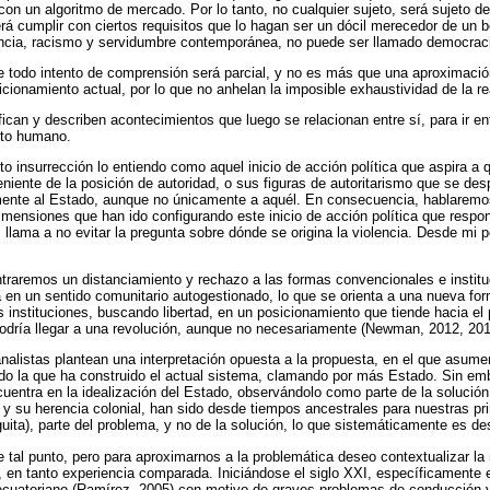
 un algoritmo de mercado. Por lo tanto, no cualquier sujeto, será sujeto de
á cumplir con ciertos requisitos que lo hagan ser un dócil merecedor de un 
encia, racismo y servidumbre contemporánea, no puede ser llamado democrac
e todo intento de comprensión será parcial, y no es más que una aproximaci
sicionamiento actual, por lo que no anhelan la imposible exhaustividad de la r
ifican y describen acontecimientos que luego se relacionan entre sí, para ir e
nto humano.
to insurrección lo entiendo como aquel inicio de acción política que aspira a qu
veniente de la posición de autoridad, o sus figuras de autoritarismo que se d
lmente al Estado, aunque no únicamente a aquél. En consecuencia, hablaremos
nsiones que han ido configurando este inicio de acción política que respond
llama a no evitar la pregunta sobre dónde se origina la violencia. Desde mi p
traremos un distanciamiento y rechazo a las formas convencionales e instituc
 en un sentido comunitario autogestionado, lo que se orienta a una nueva f
sus instituciones, buscando libertad, en un posicionamiento que tiende hacia el
 podría llegar a una revolución, aunque no necesariamente (Newman, 2012, 201
alistas plantean una interpretación opuesta a la propuesta, en el que asume
do la que ha construido el actual sistema, clamando por más Estado. Sin emb
uentra en la idealización del Estado, observándolo como parte de la solució
y su herencia colonial, han sido desde tiempos ancestrales para nuestras p
uita), parte del problema, y no de la solución, lo que sistemáticamente es de
 tal punto, pero para aproximarnos a la problemática deseo contextualizar la
, en tanto experiencia comparada. Iniciándose el siglo XXI, específicamente 
 ecuatoriano (Ramírez, 2005) con motivo de graves problemas de conducción 