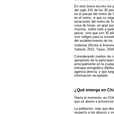
En este breve escrito me p
del siglo XXI de los 30 pe
en el pasaje del metro de S
en el metro, ni que su ori
estaciones del metro de Sa
cosa de horas, en gran par
muchos, sobre todo a quién
pesos, sino que son 30 añ
vivir indigno para la socie
del establecimiento de los
malestar (Alcota & Aravena
Salazar, 2011; Tijoux, 2016
Considerando medios de com
apropósito de la participa
principalmente en la ciuda
enfoque etnográfico (Núñez
agencia directa, y que lueg
información recopilada.
¿Qué emerge en Chil
Hasta el momento, en Chile
que se atreve a pronunciar 
La población, más que des
respecto a los abusos y vi