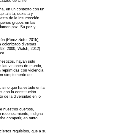
 Estado de Chile.
ia, en un contexto con un
pitalista, sexista y
esta de la insurrección.
queños grupos en las
 llaman paz. Su paz y
sión (Pérez-Soto, 2015),
 colonizado diversas
992, 2000; Walsh, 2012)
ica.
mestizos, hayan sido
ue las visiones de mundo,
 reprimidas con violencia
bien simplemente se
s, sino que ha estado en la
os con la constitución
to de la diversidad en lo
de nuestros cuerpos,
e reconocimiento, indigna
ebe competir, en tanto
iertos requisitos, que a su