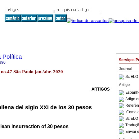
 Política
Serviços P
390
Journal
20 no.47 São Paulo jan./abr. 2020
SciELO 
Artigo
ARTIGOS
Espanho
Artigo 
Referên
ilena del siglo XXI de los 30 pesos
Como ci
SciELO 
Traduçã
lean insurrection of 30 pesos
Enviar e