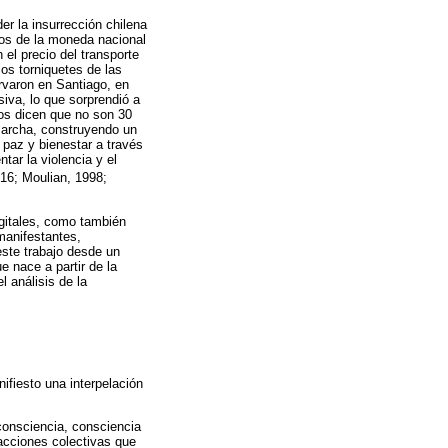
r la insurrección chilena
sos de la moneda nacional
 el precio del transporte
os torniquetes de las
rvaron en Santiago, en
iva, lo que sorprendió a
hos dicen que no son 30
marcha, construyendo un
u paz y bienestar a través
tar la violencia y el
16; Moulian, 1998;
igitales, como también
manifestantes,
este trabajo desde un
e nace a partir de la
l análisis de la
fiesto una interpelación
consciencia, consciencia
 acciones colectivas que