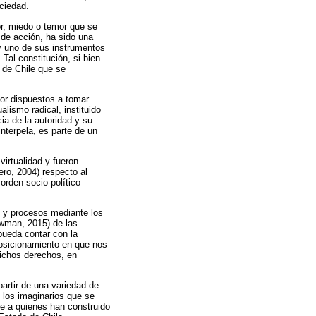
ociedad.
or, miedo o temor que se
 de acción, ha sido una
y uno de sus instrumentos
 Tal constitución, si bien
o de Chile que se
dor dispuestos a tomar
alismo radical, instituido
a de la autoridad y su
interpela, es parte de un
irtualidad y fueron
ro, 2004) respecto al
 orden socio-político
s y procesos mediante los
ewman, 2015) de las
pueda contar con la
posicionamiento en que nos
dichos derechos, en
artir de una variedad de
 los imaginarios que se
ige a quienes han construido