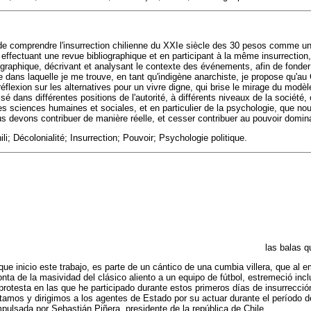
t de comprendre l'insurrection chilienne du XXIe siècle des 30 pesos comme un
n effectuant une revue bibliographique et en participant à la même insurrection,
graphique, décrivant et analysant le contexte des événements, afin de fonder l
e dans laquelle je me trouve, en tant qu'indigène anarchiste, je propose qu'au
réflexion sur les alternatives pour un vivre digne, qui brise le mirage du modèle
isé dans différentes positions de l'autorité, à différents niveaux de la société,
es sciences humaines et sociales, et en particulier de la psychologie, que no
devons contribuer de manière réelle, et cesser contribuer au pouvoir domin
i; Décolonialité; Insurrection; Pouvoir; Psychologie politique.
las balas q
que inicio este trabajo, es parte de un cántico de una cumbia villera, que al 
nta de la masividad del clásico aliento a un equipo de fútbol, estremeció inc
rotesta en las que he participado durante estos primeros días de insurrección
tamos y dirigimos a los agentes de Estado por su actuar durante el período
mpulsada por Sebastián Piñera, presidente de la república de Chile.