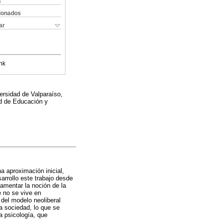
s
cionados
ar
nk
ersidad de Valparaíso,
ad de Educación y
a aproximación inicial,
sarrollo este trabajo desde
damentar la noción de la
e no se vive en
 del modelo neoliberal
la sociedad, lo que se
a psicología, que