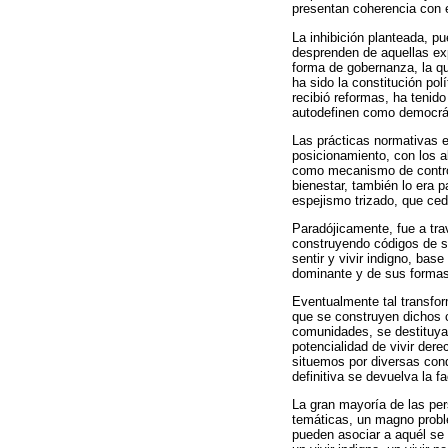
presentan coherencia con e
La inhibición planteada, pu
desprenden de aquellas exp
forma de gobernanza, la qu
ha sido la constitución polí
recibió reformas, ha tenid
autodefinen como democrát
Las prácticas normativas e
posicionamiento, con los al
como mecanismo de control 
bienestar, también lo era p
espejismo trizado, que ced
Paradójicamente, fue a tra
construyendo códigos de s
sentir y vivir indigno, bas
dominante y de sus formas
Eventualmente tal transfor
que se construyen dichos 
comunidades, se destituya 
potencialidad de vivir der
situemos por diversas con
definitiva se devuelva la f
La gran mayoría de las per
temáticas, un magno proble
pueden asociar a aquél se i