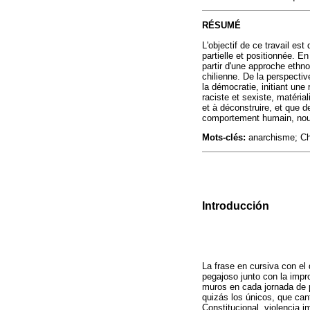
RÉSUMÉ
L'objectif de ce travail es
partielle et positionnée. E
partir d'une approche ethno
chilienne. De la perspectiv
la démocratie, initiant une 
raciste et sexiste, matérial
et à déconstruire, et que d
comportement humain, nous 
Mots-clés:
anarchisme; Chil
Introducción
La frase en cursiva con el 
pegajoso junto con la impro
muros en cada jornada de p
quizás los únicos, que can
Constitucional, violencia i