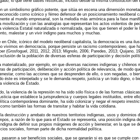
negado, lo que tiene bases históricas, incluso desde la misma constitución del
n un simbolismo gráfico potente, que sitúa en escena una dimensión monetar
reconocido como icónico y férreo defensor de un posicionamiento neoliberal ca
lmente al mundo empresarial, son la melodía más armónica para la fase manifi
 movilización y con las analogías que representan los actos violentos de pe
 violencia Estatal naturalizada o normalizada, que los que tienen el poder le
miento, malestar y un vivir indigno para muchos y muchas.
en Chile, icónico del modelo neoliberal capitalista, la democracia es una ilu
no vivimos en democracia, porque persiste un racismo contemporáneo, que ha
aber (Grosfoguel, 2011, 2012, 2013; Mignolo, 2006; Paredes, 2013; Quijano, 1
xclusión de la población de diversas esferas de participación y decisión polít
a materializado, por ejemplo, en que diversas naciones indígenas y chilenos 
ras de participación, deliberación y acción política de relevancia, de modo q
ienestar, como las acciones que se desprenden de ello, o son negadas, o bien
do éste es interpelado y se le demanda respeto, justicia y un trato digno, o 
la violencia de Estado.
, la violencia de la represión no ha sido sólo física o de las formas clásica
usticia que establece la jurisprudencia y cuerpos legales instituidos, entre ell
olítica contemporánea dominante, ha sido colonizar y negar el respeto irrestric
como también las formas de transitar y habitar la vida cotidiana.
 la destrucción y arrebato de nuestros territorios indígenas, usos y dominios 
mpos, a razón de lo que para el Estado se representa, una posición indigna d
indigna de definir sus propios márgenes de acción y bienestar, en la que se d
icios sociales, forman parte de dicha normalidad política.
, pasaron a ser beneficios sociales, que se ganarán si es que se cumple con c