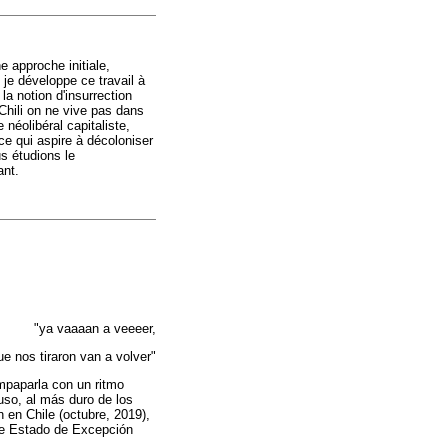
e approche initiale,
 je développe ce travail à
a notion d'insurrection
 Chili on ne vive pas dans
 néolibéral capitaliste,
 ce qui aspire à décoloniser
us étudions le
ant.
"ya vaaaan a veeeer,
ue nos tiraron van a volver"
empaparla con un ritmo
luso, al más duro de los
 en Chile (octubre, 2019),
 de Estado de Excepción