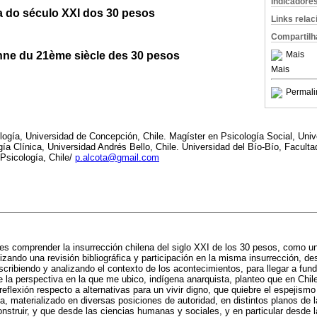
Indicadore
na do século XXI dos 30 pesos
Links rela
Compartilh
enne du 21ème siècle des 30 pesos
Mais
Mais
Permali
logía, Universidad de Concepción, Chile. Magíster en Psicología Social, Univ
gía Clínica, Universidad Andrés Bello, Chile. Universidad del Bío-Bío, Facult
sicología, Chile/
p.alcota@gmail.com
o es comprender la insurrección chilena del siglo XXI de los 30 pesos, como un
izando una revisión bibliográfica y participación en la misma insurrección, de
scribiendo y analizando el contexto de los acontecimientos, para llegar a fun
e la perspectiva en la que me ubico, indígena anarquista, planteo que en Chil
eflexión respecto a alternativas para un vivir digno, que quiebre el espejismo
sta, materializado en diversas posiciones de autoridad, en distintos planos de 
onstruir, y que desde las ciencias humanas y sociales, y en particular desde l