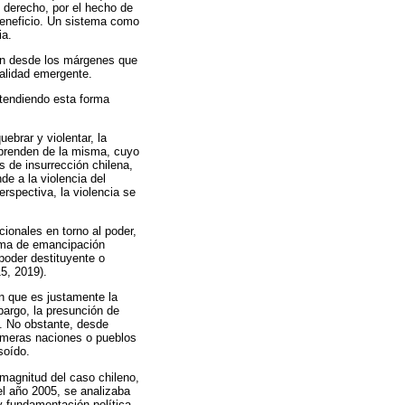
 derecho, por el hecho de
beneficio. Un sistema como
ia.
ón desde los márgenes que
ealidad emergente.
ntendiendo esta forma
ebrar y violentar, la
esprenden de la misma, cuyo
 de insurrección chilena,
e a la violencia del
erspectiva, la violencia se
ionales en torno al poder,
orma de emancipación
 poder destituyente o
5, 2019).
n que es justamente la
argo, la presunción de
n. No obstante, desde
rimeras naciones o pueblos
soído.
 magnitud del caso chileno,
el año 2005, se analizaba
y fundamentación política