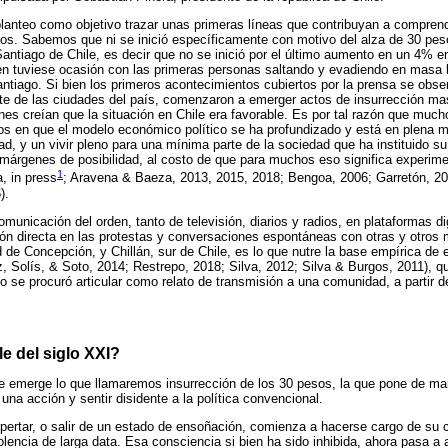
lanteo como objetivo trazar unas primeras líneas que contribuyan a comprende
sos. Sabemos que ni se inició específicamente con motivo del alza de 30 pe
antiago de Chile, es decir que no se inició por el último aumento en un 4% en
gen tuviese ocasión con las primeras personas saltando y evadiendo en masa l
ntiago. Si bien los primeros acontecimientos cubiertos por la prensa se obse
te de las ciudades del país, comenzaron a emerger actos de insurrección mas
es creían que la situación en Chile era favorable. Es por tal razón que muc
os en que el modelo económico político se ha profundizado y está en plena 
dad, y un vivir pleno para una mínima parte de la sociedad que ha instituido s
 márgenes de posibilidad, al costo de que para muchos eso significa experimen
1
, in press
; Aravena & Baeza, 2013, 2015, 2018; Bengoa, 2006; Garretón, 20
).
unicación del orden, tanto de televisión, diarios y radios, en plataformas d
ción directa en las protestas y conversaciones espontáneas con otras y otros 
d de Concepción, y Chillán, sur de Chile, es lo que nutre la base empírica de 
, Solís, & Soto, 2014; Restrepo, 2018; Silva, 2012; Silva & Burgos, 2011), qu
o se procuró articular como relato de transmisión a una comunidad, a partir de
e del siglo XXI?
 emerge lo que llamaremos insurrección de los 30 pesos, la que pone de mani
una acción y sentir disidente a la política convencional.
pertar, o salir de un estado de ensoñación, comienza a hacerse cargo de su 
olencia de larga data. Esa consciencia si bien ha sido inhibida, ahora pasa a