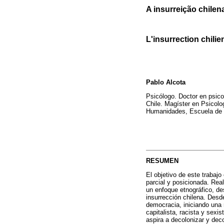
A insurreição chile
L'insurrection chili
Pablo Alcota
Psicólogo. Doctor en psico
Chile. Magíster en Psicolo
Humanidades, Escuela de P
RESUMEN
El objetivo de este trabaj
parcial y posicionada. Real
un enfoque etnográfico, de
insurrección chilena. Desd
democracia, iniciando una r
capitalista, racista y sexi
aspira a decolonizar y dec