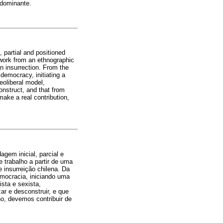
 dominante.
, partial and positioned
 work from an ethnographic
an insurrection. From the
 democracy, initiating a
neoliberal model,
construct, and that from
ake a real contribution,
gem inicial, parcial e
 trabalho a partir de uma
 insurreição chilena. Da
emocracia, iniciando uma
ista e sexista,
ar e desconstruir, e que
o, devemos contribuir de