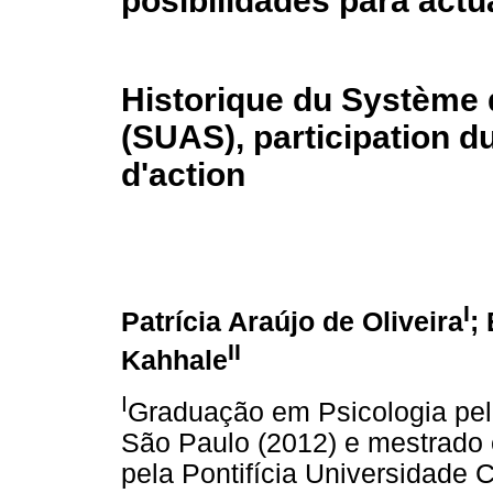
posibilidades para actu
Historique du Système 
(SUAS), participation d
d'action
I
Patrícia Araújo de Oliveira
;
II
Kahhale
I
Graduação em Psicologia pela
São Paulo (2012) e mestrado e
pela Pontifícia Universidade 