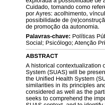
explorada a possibilidade de
Cuidado, tomando como referê
por Ayres: acolhimento, víncu
possibilidade de (re)construçã
de promoção da autonomia.
Palavras-chave:
Políticas Pú
Social; Psicólogo; Atenção P
ABSTRACT
A historical contextualization 
System (SUAS) will be presen
the Unified Health System (SUS
similarities in its principles a
considered as well as the parti
seeks to comprehend the impor
SUAS context, and to identify t