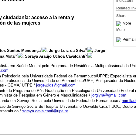
Indicators
Related lin
Share
y ciudadanía: acceso a la renta y
ión de las mujeres
More
More
Permali
I
II
 dos Santos Mendonça
; Jorge Luiz da Silva
; Jorge
IV
V
ena Mota
; Soraya Araújo Uchoa Cavalcanti
alista em Saúde Mental pelo Programa de Residência Multiprofissional da U
l.com
 Psicologia pela Universidade Federal de Pernambuco/UFPE; Especialista 
ltiprofissional da Universidade de Pernambuco/UPE; Pesquisador do Núcle
des - GEMA/ UFPE /
jorgew.lds@gmail.com
junto do Programa de Pós-Graduação em Psicologia da Universidade Federal
minista de Pesquisa em Gênero e Masculinidades /
jorglyra@gmail.com
oranda em Serviço Social pela Universidade Federal de Pernambuco /
mirella
isão de Serviço Social do Hospital Universitário Oswaldo Cruz/HUOC; Doutora
Pernambuco /
soraya.cavalcanti@upe.br