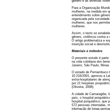
gênero e as diversas violê
Para a Organização Mundia
mulheres, na medida em qu
entendimento sobre gênero
organizada pela sociedade
mulheres, que nos permit
mulheres.
Assim, o texto se estabele
gênero, violência contra a
O artigo problematiza e ex
inserção social e desinsti
Materiais e métodos
O presente estudo é parte 
na vida cotidiana dos bene
Janeiro, São Paulo, Minas
O estado de Pernambuco te
10.216/2001, aprovou a Le
extra-hospitalares de ate
por 21 hospitais psiquiátr
(Oliveira, 2008).
A cidade de Camaragibe, l
país, o hospital psiquiát
hospital psiquiátrico, qu
572 pessoas internadas, m
internação de longa perma