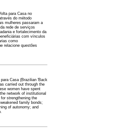
Volta para Casa no
 através do método
tais mulheres passaram a
 da rede de serviços
dadania e fortalecimento da
eneficiárias com vínculos
iárias como
ue relacione questões
 para Casa (Brazilian 'Back
as carried out through the
 these women have spent
the network of institutional
 for strengthening the
th weakened family bonds;
hening of autonomy; and
h.