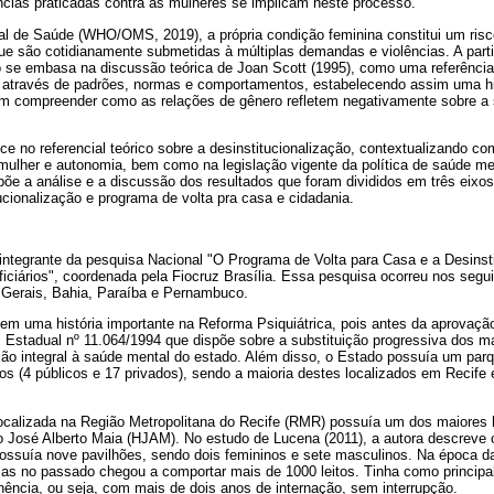
ncias praticadas contra as mulheres se implicam neste processo.
l de Saúde (WHO/OMS, 2019), a própria condição feminina constitui um risc
e são cotidianamente submetidas à múltiplas demandas e violências. A parti
 se embasa na discussão teórica de Joan Scott (1995), como uma referência
 através de padrões, normas e comportamentos, estabelecendo assim uma hi
em compreender como as relações de gênero refletem negativamente sobre a
ce no referencial teórico sobre a desinstitucionalização, contextualizando c
 mulher e autonomia, bem como na legislação vigente da política de saúde ment
põe a análise e a discussão dos resultados que foram divididos em três eixos: 
tucionalização e programa de volta pra casa e cidadania.
integrante da pesquisa Nacional "O Programa de Volta para Casa e a Desinst
ficiários", coordenada pela Fiocruz Brasília. Essa pesquisa ocorreu nos segu
 Gerais, Bahia, Paraíba e Pernambuco.
m uma história importante na Reforma Psiquiátrica, pois antes da aprovação
i Estadual nº 11.064/1994 que dispõe sobre a substituição progressiva dos m
nção integral à saúde mental do estado. Além disso, o Estado possuía um pa
icos (4 públicos e 17 privados), sendo a maioria destes localizados em Recife
ocalizada na Região Metropolitana do Recife (RMR) possuía um dos maiores h
rico José Alberto Maia (HJAM). No estudo de Lucena (2011), a autora descre
e possuía nove pavilhões, sendo dois femininos e sete masculinos. Na época 
as no passado chegou a comportar mais de 1000 leitos. Tinha como principal 
nência, ou seja, com mais de dois anos de internação, sem interrupção.