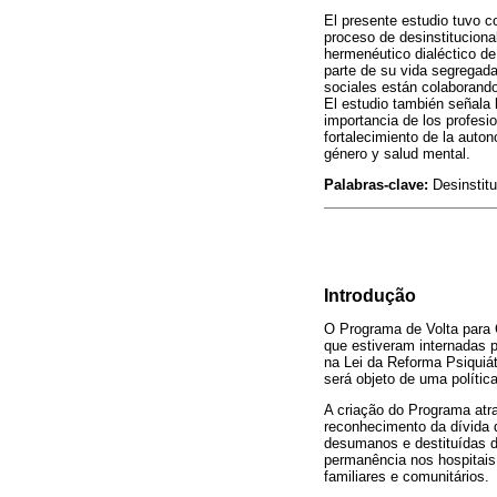
El presente estudio tuvo c
proceso de desinstituciona
hermenéutico dialéctico de
parte de su vida segregadas
sociales están colaborando
El estudio también señala l
importancia de los profesi
fortalecimiento de la auto
género y salud mental.
Palabras-clave:
Desinstitu
Introdução
O Programa de Volta para 
que estiveram internadas p
na Lei da Reforma Psiquiát
será objeto de uma política
A criação do Programa atr
reconhecimento da dívida 
desumanos e destituídas d
permanência nos hospitais 
familiares e comunitários.