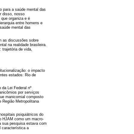
o para a saúde mental das
r disso, nosso
 que organiza e é
erarquia entre homens e
 saúde mental das
om as discussões sobre
al na realidade brasileira.
trajetória de vida,
itucionalização: o impacto
intes estados: Rio de
 da Lei Federal nº
anicômios por serviços
rque manicomial composto
 e Região Metropolitana
ospitais psiquiátricos do
ve o HJAM como um macro-
da sua pesquisa estava com
característica a