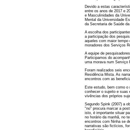
Devido a estas característ
entre os anos de 2017 e 2
e Masculinidades da Univ
Mental da Universidade E
da Secretaria de Saúde 
A escolha dos participan
a participação dos pesqui
aqueles com maior tempo d
moradores dos Serviços Re
A equipe de pesquisadores
Participamos do acompanh
uma morava num Serviço R
Foram realizados seis enc
Residência Mista. As narra
encontros com as benefici
Este estudo, bem como o n
conhecer o sujeito e suas 
vivências dos próprios suje
Segundo Spink (2007) a ob
"no" procura marcar a pos
isto, é importante situar 
no horário da manhã, no te
encontros com Ninha se de
narrativas são fictícios, f