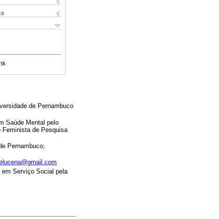
ks
nk
niversidade de Pernambuco
em Saúde Mental pelo
o Feminista de Pesquisa
 de Pernambuco;
delucena@gmail.com
 em Serviço Social pela