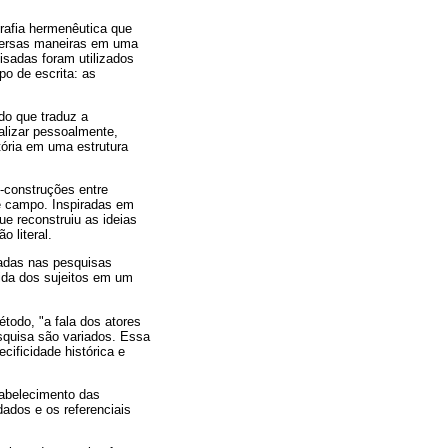
rafia hermenêutica que
iversas maneiras em uma
isadas foram utilizados
o de escrita: as
do que traduz a
alizar pessoalmente,
tória em uma estrutura
o-construções entre
de campo. Inspiradas em
ue reconstruiu as ideias
 literal.
zadas nas pesquisas
vida dos sujeitos em um
étodo, "a fala dos atores
squisa são variados. Essa
ificidade histórica e
tabelecimento das
dados e os referenciais