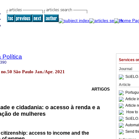
 Política
Services 
1390
Journal
21 no.50 São Paulo Jan./Apr. 2021
SciELO 
Article
ARTIGOS
Portugu
Article 
Article 
ade e cidadania: o acesso à renda e a
How to c
zação de mulheres
SciELO 
Automati
Send thi
citizenship: access to income and the
on of women