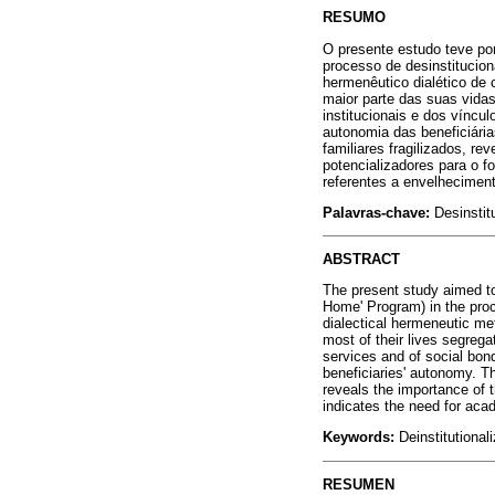
RESUMO
O presente estudo teve por
processo de desinstitucion
hermenêutico dialético de
maior parte das suas vida
institucionais e dos víncul
autonomia das beneficiári
familiares fragilizados, re
potencializadores para o 
referentes a envelhecimen
Palavras-chave:
Desinstit
ABSTRACT
The present study aimed to
Home' Program) in the proc
dialectical hermeneutic me
most of their lives segrega
services and of social bond
beneficiaries' autonomy. Th
reveals the importance of t
indicates the need for aca
Keywords:
Deinstitutional
RESUMEN