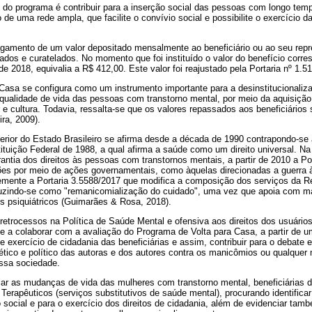
o do programa é contribuir para a inserção social das pessoas com longo tem
de uma rede ampla, que facilite o convívio social e possibilite o exercício da
agamento de um valor depositado mensalmente ao beneficiário ou ao seu repr
tados e curatelados. No momento que foi instituído o valor do benefício corr
de 2018, equivalia a R$ 412,00. Este valor foi reajustado pela Portaria nº 1.5
Casa se configura como um instrumento importante para a desinstitucionali
 qualidade de vida das pessoas com transtorno mental, por meio da aquisição
 e cultura. Todavia, ressalta-se que os valores repassados aos beneficiários
ira, 2009).
nterior do Estado Brasileiro se afirma desde a década de 1990 contrapondo-s
stituição Federal de 1988, a qual afirma a saúde como um direito universal. N
ntia dos direitos às pessoas com transtornos mentais, a partir de 2010 a Po
es por meio de ações governamentais, como àquelas direcionadas a guerra à
emente a Portaria 3.5588/2017 que modifica a composição dos serviços da 
uzindo-se como "remanicomialização do cuidado", uma vez que apoia com mai
is psiquiátricos (Guimarães & Rosa, 2018).
etrocessos na Política de Saúde Mental e ofensiva aos direitos dos usuários 
se a colaborar com a avaliação do Programa de Volta para Casa, a partir de 
 e exercício de cidadania das beneficiárias e assim, contribuir para o debate 
ico e político das autoras e dos autores contra os manicômios ou qualquer m
ssa sociedade.
r as mudanças de vida das mulheres com transtorno mental, beneficiárias 
Terapêuticos (serviços substitutivos de saúde mental), procurando identifica
o social e para o exercício dos direitos de cidadania, além de evidenciar ta