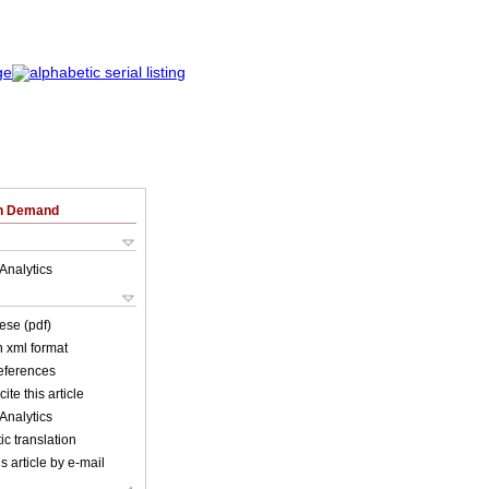
on Demand
Analytics
ese (pdf)
in xml format
references
ite this article
Analytics
c translation
s article by e-mail