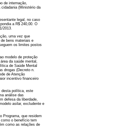
po de internação,
 cidadania (Ministério da
esentante legal, no caso
espondia a R$ 240,00. O
11/2013.
zação, uma vez que
 de bens materiais e
 seguem os limites postos
e ao modelo de proteção
a área da saúde mental,
lítica de Saúde Mental
s drogas (Decreto n.
Rede de Atenção
or incentivo financeiro
desta política, este
uma análise das
em defesa da liberdade,
odelo asilar, excludente e
do Programa, que residem
r como o benefício tem
mbém como as relações de