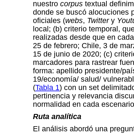
nuestro
corpus
textual definimo
donde se buscó alocuciones p
oficiales (
webs
,
Twitter
y
Yout
local; (b) criterio temporal, 
realizadas desde que en cada 
25 de febrero; Chile, 3 de mar
15 de junio de 2020; (c) crite
marcadores para rastrear fuen
forma: apellido presidente/pa
19/economía/ salud/ vulnerab
(
Tabla 1
) con un set delimita
pertinencia y relevancia discu
normalidad en cada escenario
Ruta analítica
El análisis abordó una pregun