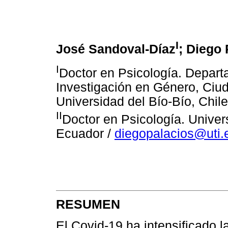
I
José Sandoval-Díaz
; Diego 
I
Doctor en Psicología. Depart
Investigación en Género, Ciud
Universidad del Bío-Bío, Chile
II
Doctor en Psicología. Unive
Ecuador /
diegopalacios@uti.
RESUMEN
El Covid-19 ha intensificado l