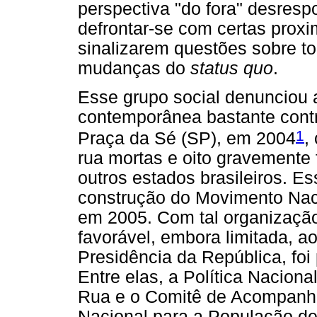
perspectiva "do fora" desresp
defrontar-se com certas prox
sinalizarem questões sobre t
mudanças do
status quo
.
Esse grupo social denunciou 
contemporânea bastante contr
1
Praça da Sé (SP), em 2004
,
rua mortas e oito gravemente
outros estados brasileiros. E
construção do Movimento Nac
em 2005. Com tal organização
favorável, embora limitada, a
Presidência da República, foi 
Entre elas, a Política Nacion
Rua e o Comitê de Acompanha
Nacional para a População d