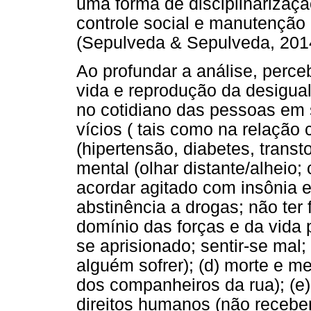
uma forma de disciplinarizaç
controle social e manutenção
(Sepulveda & Sepulveda, 2014
Ao profundar a análise, perc
vida e reprodução da desigu
no cotidiano das pessoas em s
vícios ( tais como na relação
(hipertensão, diabetes, transt
mental (olhar distante/alheio; 
acordar agitado com insônia 
abstinência a drogas; não ter f
domínio das forças e da vida p
se aprisionado; sentir-se mal;
alguém sofrer); (d) morte e me
dos companheiros da rua); (e
direitos humanos (não receber