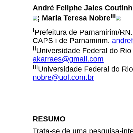
André Feliphe Jales Coutin
III
; Maria Teresa Nobre
I
Prefeitura de Parnamirim/RN.
CAPS i de Parnamirim.
andre
II
Universidade Federal do Rio
akarraes@gmail.com
III
Universidade Federal do Ri
nobre@uol.com.br
RESUMO
Trata-se de uma pesquisa-inte