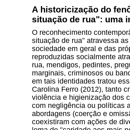
A historicização do fe
situação de rua": uma 
O reconhecimento contempor
situação de rua" atravessa as
sociedade em geral e das pró
reproduzidas socialmente atr
rua, mendigos, pedintes, pre
marginais, criminosos ou ban
em tais identidades tratou es
Carolina Ferro (2012), tanto 
violência e higienização dos 
com negligência ou políticas 
abordagens (coerção e omissã
coexistiram com ações de dive
lema de "caridade aos mais ne