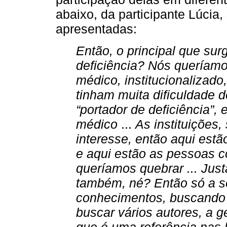
abaixo, da participante Lúcia,
apresentadas:
Então, o principal que sur
deficiência? Nós queríam
médico, institucionalizado
tinham muita dificuldade 
“portador de deficiência”,
médico
...
As instituições
interesse, então aqui estã
e aqui estão as pessoas co
queríamos quebrar ... Jus
também, né? Então só a so
conhecimentos, buscando n
buscar vários autores, a 
que é uma referência nas l