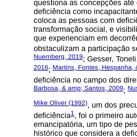
questiona as concepções até
deficiência como incapacitante
coloca as pessoas com defici
transformação social, e visibi
que experienciam em decorrên
obstaculizam a participação so
Nuernberg, 2019
; Gesser, Tonel
2016
Martins, Fontes, Hespanha,
;
deficiência no campo dos dire
Barbosa, & amp; Santos, 2009
Nu
;
Mike Oliver (1992)
, um dos prec
1
deficiência
, foi o primeiro au
emancipatória, um tipo de pe
histórico que considera a def