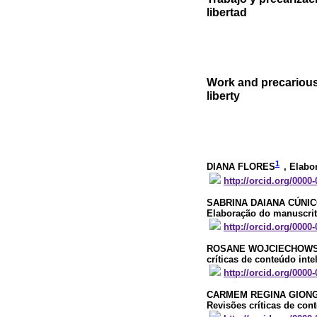
libertad
Work and precarious
liberty
1
DIANA FLORES
, Elabo
http://orcid.org/0000
SABRINA DAIANA CÚNI
Elaboração do manuscrito
http://orcid.org/0000
ROSANE WOJCIECHOWS
críticas de conteúdo inte
http://orcid.org/0000
CARMEM REGINA GION
Revisões críticas de con