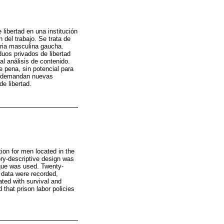
 libertad en una institución
 del trabajo. Se trata de
iaria masculina gaucha.
íduos privados de libertad
al análisis de contenido.
e pena, sin potencial para
rio demandan nuevas
e libertad.
ution for men located in the
ory-descriptive design was
nique was used. Twenty-
’ data were recorded,
ted with survival and
 that prison labor policies