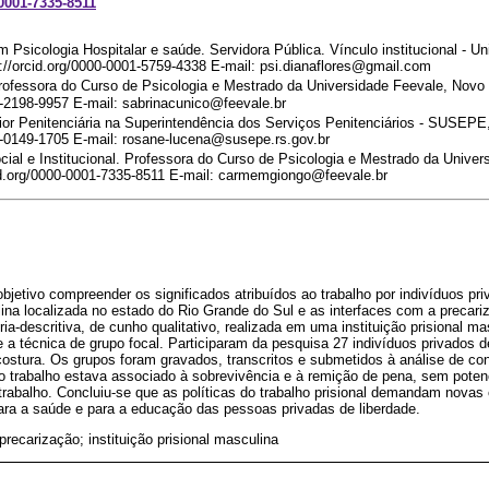
-0001-7335-8511
m Psicologia Hospitalar e saúde. Servidora Pública. Vínculo institucional - U
://orcid.org/0000-0001-5759-4338 E-mail: psi.dianaflores@gmail.com
rofessora do Curso de Psicologia e Mestrado da Universidade Feevale, Nov
3-2198-9957 E-mail: sabrinacunico@feevale.br
ior Penitenciária na Superintendência dos Serviços Penitenciários - SUSEPE
03-0149-1705 E-mail: rosane-lucena@susepe.rs.gov.br
ial e Institucional. Professora do Curso de Psicologia e Mestrado da Unive
d.org/0000-0001-7335-8511 E-mail: carmemgiongo@feevale.br
objetivo compreender os significados atribuídos ao trabalho por indivíduos p
ulina localizada no estado do Rio Grande do Sul e as interfaces com a precari
ia-descritiva, de cunho qualitativo, realizada em uma instituição prisional m
e a técnica de grupo focal. Participaram da pesquisa 27 indivíduos privados d
costura. Os grupos foram gravados, transcritos e submetidos à análise de co
 trabalho estava associado à sobrevivência e à remição de pena, sem potenc
rabalho. Concluiu-se que as políticas do trabalho prisional demandam novas
ara a saúde e para a educação das pessoas privadas de liberdade.
 precarização; instituição prisional masculina