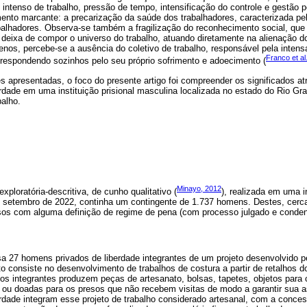
 intenso de trabalho, pressão de tempo, intensificação do controle e gestão
ento marcante: a precarização da saúde dos trabalhadores, caracterizada pela
abalhadores. Observa-se também a fragilização do reconhecimento social, qu
deixa de compor o universo do trabalho, atuando diretamente na alienação do
os, percebe-se a ausência do coletivo de trabalho, responsável pela intensa
Franco et al
 respondendo sozinhos pelo seu próprio sofrimento e adoecimento (
 apresentadas, o foco do presente artigo foi compreender os significados atr
erdade em uma instituição prisional masculina localizada no estado do Rio Gra
alho.
Minayo, 2012
ploratória-descritiva, de cunho qualitativo (
), realizada em uma in
 setembro de 2022, continha um contingente de 1.737 homens. Destes, cerc
sos com alguma definição de regime de pena (com processo julgado e conden
a 27 homens privados de liberdade integrantes de um projeto desenvolvido p
to consiste no desenvolvimento de trabalhos de costura a partir de retalhos 
, os integrantes produzem peças de artesanato, bolsas, tapetes, objetos para
 ou doadas para os presos que não recebem visitas de modo a garantir sua a
erdade integram esse projeto de trabalho considerado artesanal, com a conce