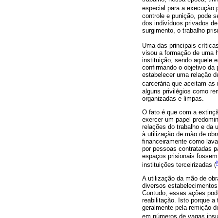
especial para a execução p
controle e punição, pode s
dos indivíduos privados de
surgimento, o trabalho pris
Uma das principais críticas
visou a formação de uma ha
instituição, sendo aquele e
confirmando o objetivo da 
estabelecer uma relação de
carcerária que aceitam as 
alguns privilégios como re
organizadas e limpas.
O fato é que com a extinçã
exercer um papel predomina
relações do trabalho e da u
à utilização de mão de obr
financeiramente como lava
por pessoas contratadas p
espaços prisionais fossem
instituições terceirizadas (
A utilização da mão de obr
diversos estabelecimentos
Contudo, essas ações podem
reabilitação. Isto porque 
geralmente pela remição de
em números de vagas insufi