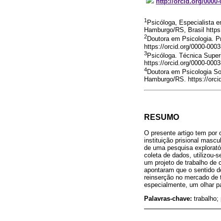
http://orcid.org/0000
1
Psicóloga, Especialista e
Hamburgo/RS, Brasil https
2
Doutora em Psicologia. P
https://orcid.org/0000-000
3
Psicóloga. Técnica Super
https://orcid.org/0000-00
4
Doutora em Psicologia Soc
Hamburgo/RS. https://orci
RESUMO
O presente artigo tem por 
instituição prisional masc
de uma pesquisa exploratór
coleta de dados, utilizou-s
um projeto de trabalho de 
apontaram que o sentido do
reinserção no mercado de t
especialmente, um olhar p
Palavras-chave:
trabalho;