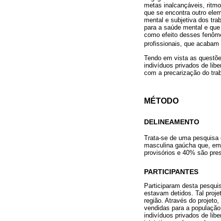
metas inalcançáveis, ritmo
que se encontra outro elem
mental e subjetiva dos tr
para a saúde mental e que 
como efeito desses fenômen
profissionais, que acabam
Tendo em vista as questões
indivíduos privados de lib
com a precarização do trab
MÉTODO
DELINEAMENTO
Trata-se de uma pesquisa ex
masculina gaúcha que, em
provisórios e 40% são pre
PARTICIPANTES
Participaram desta pesquis
estavam detidos. Tal proje
região. Através do projeto
vendidas para a população
indivíduos privados de lib