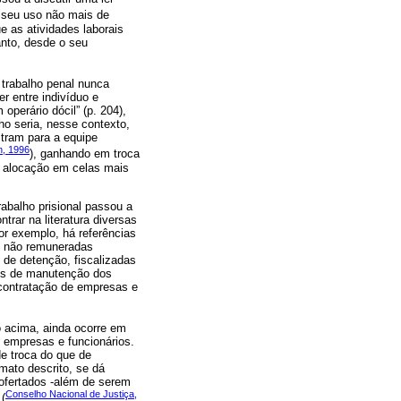
o seu uso não mais de
e as atividades laborais
anto, desde o seu
o trabalho penal nunca
r entre indivíduo e
operário dócil” (p. 204),
ho seria, nesse contexto,
stram para a equipe
, 1996
), ganhando em troca
 a alocação em celas mais
rabalho prisional passou a
rar na literatura diversas
por exemplo, há referências
es não remuneradas
de detenção, fiscalizadas
des de manutenção dos
 contratação de empresas e
o acima, ainda ocorre em
 empresas e funcionários.
de troca do que de
mato descrito, se dá
 ofertados -além de serem
Conselho Nacional de Justiça,
 (