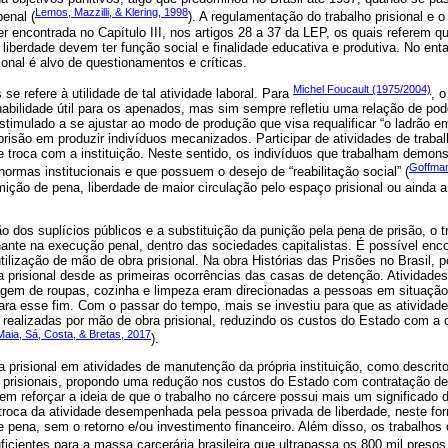
Lemos, Mazzilli, & Klering, 1998
enal (
). A regulamentação do trabalho prisional e 
er encontrada no Capítulo III, nos artigos 28 a 37 da LEP, os quais referem qu
 liberdade devem ter função social e finalidade educativa e produtiva. No ent
ional é alvo de questionamentos e críticas.
Michel Foucault (1975/2004)
 se refere à utilidade de tal atividade laboral. Para
, 
bilidade útil para os apenados, mas sim sempre refletiu uma relação de pode
stimulado a se ajustar ao modo de produção que visa requalificar “o ladrão em 
prisão em produzir indivíduos mecanizados. Participar de atividades de trabal
 troca com a instituição. Neste sentido, os indivíduos que trabalham demon
Goffman
normas institucionais e que possuem o desejo de “reabilitação social” (
mição de pena, liberdade de maior circulação pelo espaço prisional ou ainda
o dos suplícios públicos e a substituição da punição pela pena de prisão, o t
nte na execução penal, dentro das sociedades capitalistas. É possível encont
tilização de mão de obra prisional. Na obra Histórias das Prisões no Brasil, 
a prisional desde as primeiras ocorrências das casas de detenção. Atividad
gem de roupas, cozinha e limpeza eram direcionadas a pessoas em situação 
ara esse fim. Com o passar do tempo, mais se investiu para que as ativida
 realizadas por mão de obra prisional, reduzindo os custos do Estado com a
Maia, Sá, Costa, & Bretas, 2017
).
a prisional em atividades de manutenção da própria instituição, como descrit
 prisionais, propondo uma redução nos custos do Estado com contratação de
 reforçar a ideia de que o trabalho no cárcere possui mais um significado 
a troca da atividade desempenhada pela pessoa privada de liberdade, neste for
 pena, sem o retorno e/ou investimento financeiro. Além disso, os trabalhos
cientes para a massa carcerária brasileira que ultrapassa os 800 mil presos