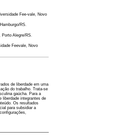
niversidade Fee-vale, Novo
o Hamburgo/RS.
, Porto Alegre/RS.
rsidade Feevale, Novo
rivados de liberdade em uma
zação do trabalho. Trata-se
asculina gaúcha. Para a
e liberdade integrantes de
nteúdo. Os resultados
ial para subsidiar a
 configurações,