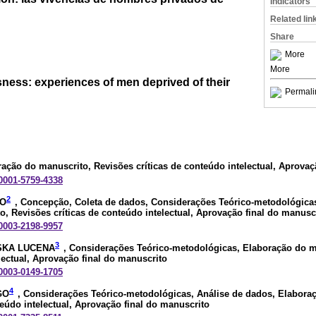
Indicators
Related lin
Share
More
More
ness: experiences of men deprived of their
Permali
ração do manuscrito, Revisões críticas de conteúdo intelectual, Aprovaç
-0001-5759-4338
2
CO
, Concepção, Coleta de dados, Considerações Teórico-metodológicas
, Revisões críticas de conteúdo intelectual, Aprovação final do manusc
-0003-2198-9957
3
KA LUCENA
, Considerações Teórico-metodológicas, Elaboração do m
lectual, Aprovação final do manuscrito
-0003-0149-1705
4
GO
, Considerações Teórico-metodológicas, Análise de dados, Elabora
teúdo intelectual, Aprovação final do manuscrito