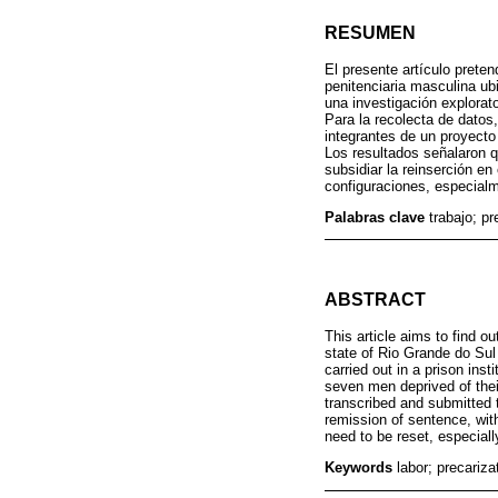
RESUMEN
El presente artículo preten
penitenciaria masculina ubi
una investigación explorato
Para la recolecta de datos,
integrantes de un proyecto
Los resultados señalaron qu
subsidiar la reinserción e
configuraciones, especialm
Palabras clave
trabajo; pr
ABSTRACT
This article aims to find ou
state of Rio Grande do Sul 
carried out in a prison ins
seven men deprived of their
transcribed and submitted 
remission of sentence, with
need to be reset, especiall
Keywords
labor; precariza