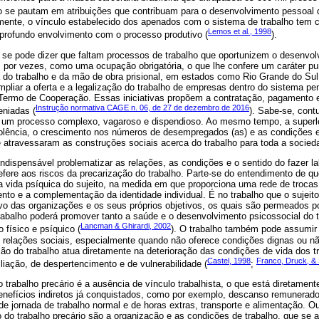
ão se pautam em atribuições que contribuam para o desenvolvimento pessoal 
mente, o vínculo estabelecido dos apenados com o sistema de trabalho tem co
Lemos et al., 1998
rofundo envolvimento com o processo produtivo (
).
 se pode dizer que faltam processos de trabalho que oportunizem o desenvol
do, por vezes, como uma ocupação obrigatória, o que lhe confere um caráter p
 do trabalho e da mão de obra prisional, em estados como Rio Grande do Sul
iar a oferta e a legalização do trabalho de empresas dentro do sistema pen
ermo de Cooperação. Essas iniciativas propõem a contratação, pagamento e
Instrução normativa CAGE n. 06, de 27 de dezembro de 2016
eniadas (
). Sabe-se, cont
um processo complexo, vagaroso e dispendioso. Ao mesmo tempo, a superlot
olência, o crescimento nos números de desempregados (as) e as condições e
 atravessaram as construções sociais acerca do trabalho para toda a socied
indispensável problematizar as relações, as condições e o sentido do fazer lab
fere aos riscos da precarização do trabalho. Parte-se do entendimento de qu
 vida psíquica do sujeito, na medida em que proporciona uma rede de trocas
nto e a complementação da identidade individual. É no trabalho que o sujeito
ivo das organizações e os seus próprios objetivos, os quais são permeados 
rabalho poderá promover tanto a saúde e o desenvolvimento psicossocial do t
Lancman & Ghirardi, 2002
 físico e psíquico (
). O trabalho também pode assumir
 relações sociais, especialmente quando não oferece condições dignas ou não
ão do trabalho atua diretamente na deterioração das condições de vida dos 
Castel, 1998
Franco, Druck, & 
liação, de despertencimento e de vulnerabilidade (
;
 trabalho precário é a ausência de vínculo trabalhista, o que está diretament
 benefícios indiretos já conquistados, como por exemplo, descanso remunerado
de jornada de trabalho normal e de horas extras, transporte e alimentação. O
 do trabalho precário são a organização e as condições de trabalho, que se