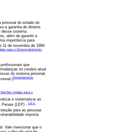
 prisional do estado do
o e garantia de direitos
ro desse sistema
s, além de garantir a
uma importância para
de 11 de novembro de 1994
idas para o Desenvolvimento,
profissionais que
mudanças no cenário atual
ssas do sistema prisional,
Departamento
sional (
s Nações Unidas para o
atizar e sistematizar as
Lei n.
s Penais (LEP) -
proteção para as pessoas
vulnerabilidade imposta
al. Vale mencionar que o
sou a discutir uma lei