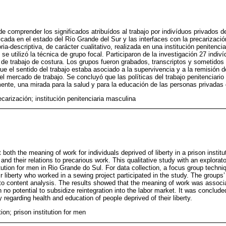
de comprender los significados atribuídos al trabajo por indivíduos privados de
cada en el estado del Río Grande del Sur y las interfaces con la precarización
ria-descriptiva, de carácter cualitativo, realizada en una institución penitenc
 se utilizó la técnica de grupo focal. Participaron de la investigación 27 indiv
 de trabajo de costura. Los grupos fueron grabados, transcriptos y sometidos 
e el sentido del trabajo estaba asociado a la supervivencia y a la remisión d
n el mercado de trabajo. Se concluyó que las políticas del trabajo penitencia
ente, una mirada para la salud y para la educación de las personas privadas d
ecarización; institución penitenciaria masculina
t both the meaning of work for individuals deprived of liberty in a prison instit
and their relations to precarious work. This qualitative study with an explorat
titution for men in Rio Grande do Sul. For data collection, a focus group tech
 liberty who worked in a sewing project participated in the study. The groups
to content analysis. The results showed that the meaning of work was associa
 no potential to subsidize reintegration into the labor market. It was concluded
y regarding health and education of people deprived of their liberty.
tion; prison institution for men