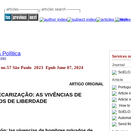
 Política
Services 
1390
Journal
.23 no.57 São Paulo 2023 Epub June 07, 2024
SciELO 
Article
ARTIGO ORIGINAL
Portugu
Article 
CARIZAÇÃO: AS VIVÊNCIAS DE
Article 
OS DE LIBERDADE
How to c
SciELO 
Automati
Send thi
ión: las vivencias de hombres privados de