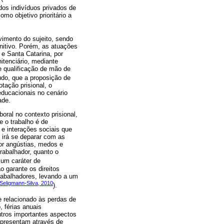
dos indivíduos privados de
mo objetivo prioritário a
vimento do sujeito, sendo
unitivo. Porém, as atuações
 e Santa Catarina, por
itenciário, mediante
 qualificação de mão de
udo, que a proposição de
ação prisional, o
ducacionais no cenário
ade.
oral no contexto prisional,
e o trabalho é de
 e interações sociais que
 irá se deparar com as
por angústias, medos e
rabalhador, quanto o
 um caráter de
 garante os direitos
trabalhadores, levando a um
Seligmann-Silva, 2010
).
e relacionado às perdas de
, férias anuais
utros importantes aspectos
 apresentam através de