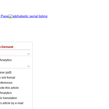
on Demand
Analytics
ese (pdf)
in xml format
references
ite this article
Analytics
c translation
s article by e-mail