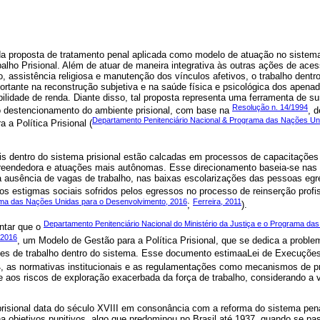
da proposta de tratamento penal aplicada como modelo de atuação no sistema
alho Prisional. Além de atuar de maneira integrativa às outras ações de acess
 assistência religiosa e manutenção dos vínculos afetivos, o trabalho dent
tante na reconstrução subjetiva e na saúde física e psicológica dos apenado
ilidade de renda. Diante disso, tal proposta representa uma ferramenta de s
Resolução n. 14/1994
o destencionamento do ambiente prisional, com base na
, 
Departamento Penitenciário Nacional & Programa das Nações Un
 a Política Prisional (
is dentro do sistema prisional estão calcadas em processos de capacitações 
eendedora e atuações mais autônomas. Esse direcionamento baseia-se nas 
a ausência de vagas de trabalho, nas baixas escolarizações das pessoas egre
s estigmas sociais sofridos pelos egressos no processo de reinserção profis
rama das Nações Unidas para o Desenvolvimento, 2016
Ferreira, 2011
;
).
Departamento Penitenciário Nacional do Ministério da Justiça e o Programa da
entar que o
 2016
, um Modelo de Gestão para a Política Prisional, que se dedica a problem
ões de trabalho dentro do sistema. Esse documento estimaaLei de Execuçõe
84, as normativas institucionais e as regulamentações como mecanismos de 
te aos riscos de exploração exacerbada da força de trabalho, considerando a 
 prisional data do século XVIII em consonância com a reforma do sistema pen
ha objetivos punitivos, algo que predominou no Brasil até 1937, quando se pas