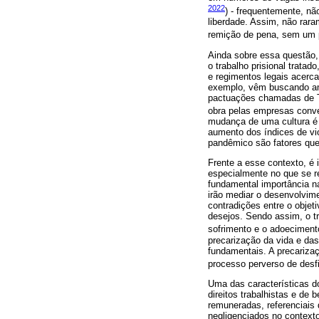
2022
) - frequentemente, n
liberdade. Assim, não rara
remição de pena, sem um p
Ainda sobre essa questão,
o trabalho prisional trata
e regimentos legais acerca
exemplo, vêm buscando ampl
pactuações chamadas de T
obra pelas empresas conv
mudança de uma cultura é 
aumento dos índices de vi
pandêmico são fatores que
Frente a esse contexto, é 
especialmente no que se re
fundamental importância na
irão mediar o desenvolvime
contradições entre o objet
desejos. Sendo assim, o t
sofrimento e o adoecimento
precarização da vida e das
fundamentais. A precarizaç
processo perverso de desfi
Uma das características do
direitos trabalhistas e de
remuneradas, referenciais 
negligenciados no contexto