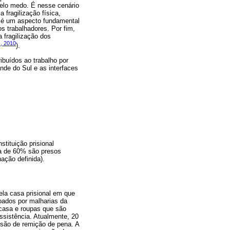
 pelo medo. É nesse cenário
 fragilização física,
e é um aspecto fundamental
s trabalhadores. Por fim,
 fragilização dos
., 2010
).
ibuídos ao trabalho por
nde do Sul e as interfaces
stituição prisional
a de 60% são presos
ação definida).
ela casa prisional em que
doados por malharias da
 casa e roupas que são
ssistência. Atualmente, 20
ssão de remição de pena. A