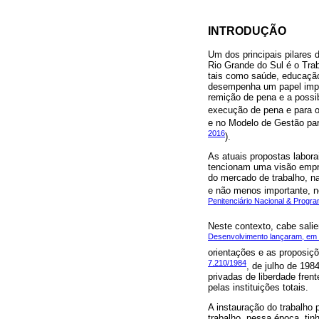
INTRODUÇÃO
Um dos principais pilares 
Rio Grande do Sul é o Trab
tais como saúde, educação,
desempenha um papel impor
remição de pena e a possib
execução de pena e para 
e no Modelo de Gestão para
2016
).
As atuais propostas labora
tencionam uma visão empr
do mercado de trabalho, n
e não menos importante, no
Penitenciário Nacional & Prog
Neste contexto, cabe sali
Desenvolvimento lançaram, em
orientações e as proposiç
7.210/1984
, de julho de 19
privadas de liberdade fren
pelas instituições totais.
A instauração do trabalho
trabalho, nessa época, tin