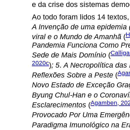
e da crise dos sistemas demo
Ao todo foram lidos 14 textos
A Invenção de uma epidemia 
H
viral e o Mundo de Amanhã
(
Pandemia Funciona Como Pret
Calliga
Sede de Mais Domínio
(
2020c
)
; 5
.
A Necropolítica das
Aga
Reflexões Sobre a Peste
(
Novo Estado de Exceção Gra
Byung Chul-Han e o Coronaví
Agamben, 20
Esclarecimentos
(
Provocado Por Uma Emergênc
Paradigma Imunológico na Er