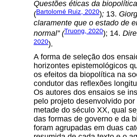
Questões éticas da biopolíti
Bartolomé Ruiz, 2020
(
)
;
13.
Gior
claramente que o estado de e
Truong, 2020
normal” (
); 14.
Dire
2020
).
A forma de seleção dos ensaio
horizontes epistemológicos q
os efeitos da biopolítica na s
condutor das reflexões longitu
Os autores dos ensaios se in
pelo projeto desenvolvido po
metade do século XX, qual se
das formas de governo e da bi
foram agrupadas em duas cate
resumida de cada texto e o ag