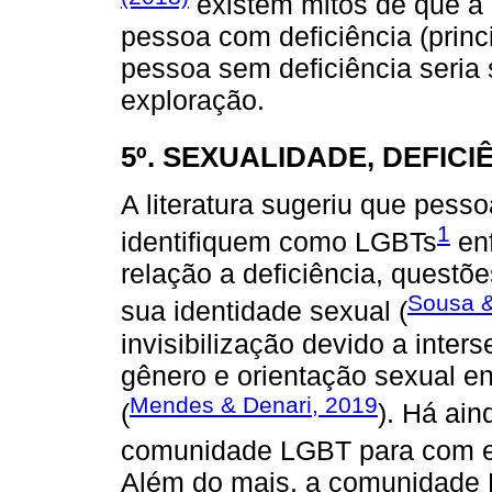
existem mitos de que a 
pessoa com deficiência (princ
pessoa sem deficiência seri
exploração.
5º. SEXUALIDADE, DEFIC
A literatura sugeriu que pess
1
identifiquem como LGBTs
enf
relação a deficiência, questõ
Sousa &
sua identidade sexual (
invisibilização devido a inters
gênero e orientação sexual e
Mendes & Denari, 2019
(
). Há ain
comunidade LGBT para com e
Além do mais, a comunidade