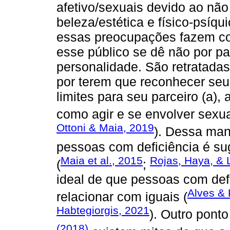
afetivo/sexuais devido ao nã
beleza/estética e físico-psíq
essas preocupações fazem co
esse público se dê não por pa
personalidade. São retratada
por terem que reconhecer seu
limites para seu parceiro (a),
como agir e se envolver sexu
Ottoni & Maia, 2019
). Dessa mane
pessoas com deficiência é su
Maia et al., 2015
Rojas, Haya, & 
(
;
ideal de que pessoas com def
Alves & 
relacionar com iguais (
Habtegiorgis, 2021
). Outro pont
(2018)