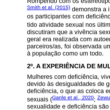
Rompendo com os estereótipo
Smith et al. (2015)
demonstra a i
os participantes com deficiên
tido atividade sexual nos últ
discutiram que a vivência se
geral era realizada com auto
parceiros/as, foi observada
à população como um todo.
2º. A EXPERIÊNCIA DE M
Mulheres com deficiência, vi
devido às desigualdades de g
deficiência, o que as coloca e
Ganle et al., 2020
Zewu
sexuais (
;
sexualidade e deficiência sã