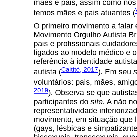
mães e pais, assim como nos
temos mães e pais atuantes (
O primeiro movimento a falar 
Movimento Orgulho Autista Br
pais e profissionais cuidadores
ligados ao modelo médico e o
referência à identidade autist
Caitité, 2017
autista (
). Em seu
s
voluntários: pais, mães, amig
2019
). Observa-se que autist
participantes do
site
. A não 
representatividade inferioriza
movimento, em situação que l
(gays, lésbicas e simpatizan
bissexuais, transsexuais, que