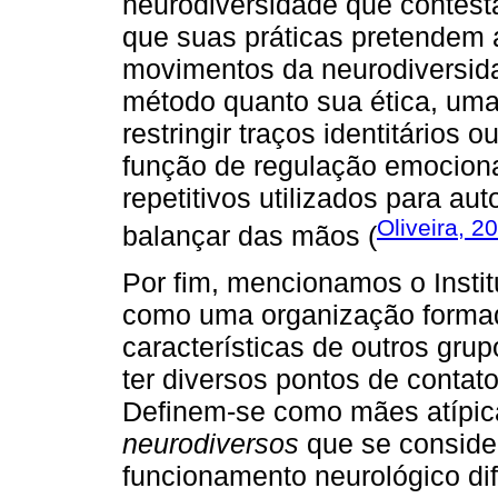
neurodiversidade que contest
que suas práticas pretendem 
movimentos da neurodiversida
método quanto sua ética, um
restringir traços identitários
função de regulação emocion
repetitivos utilizados para a
Oliveira, 2
balançar das mãos (
Por fim, mencionamos o Instit
como uma organização formad
características de outros gru
ter diversos pontos de contat
Definem-se como mães atípic
neurodiversos
que se consid
funcionamento neurológico di