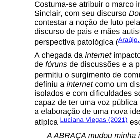
Costuma-se atribuir o marco in
Sinclair, com seu discurso
Don
contestar a noção de luto pel
discurso de pais e mães autis
Araújo
perspectiva patológica (
A chegada da
internet
impacto
de
fóruns
de discussões e a p
permitiu o surgimento de com
definiu a
internet
como um dispo
isolados e com dificuldades 
capaz de ter uma voz pública 
a elaboração de uma nova ide
Luciana Viegas (2021)
atípica
es
A ABRAÇA mudou minha id