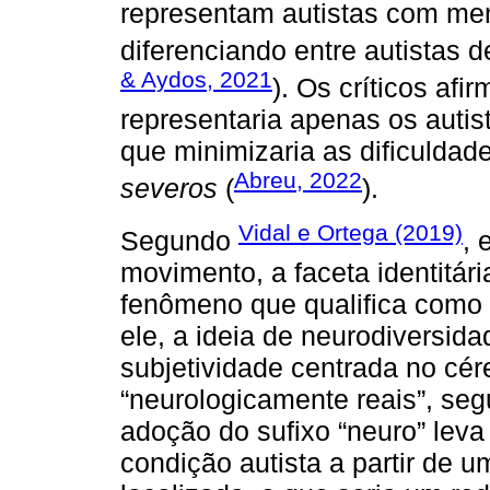
representam autistas com me
diferenciando entre autistas 
& Aydos, 2021
). Os críticos a
representaria apenas os auti
que minimizaria as dificuldad
Abreu, 2022
severos
(
).
Vidal e Ortega (2019)
Segundo
, 
movimento, a faceta identitár
fenômeno que qualifica como 
ele, a ideia de neurodiversid
subjetividade centrada no cér
“neurologicamente reais”, se
adoção do sufixo “neuro” leva
condição autista a partir de 