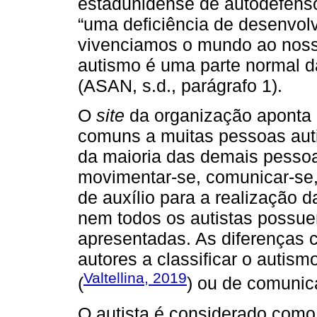
estadunidense de autodefens
“uma deficiência de desenvol
vivenciamos o mundo ao noss
autismo é uma parte normal d
(ASAN, s.d., parágrafo 1).
O
site
da organização aponta 
comuns a muitas pessoas autis
da maioria das demais pessoa
movimentar-se, comunicar-se,
de auxílio para a realização d
nem todos os autistas possue
apresentadas. As diferenças 
autores a classificar o autis
Valtellina, 2019
(
) ou de comunic
O autista é considerado como