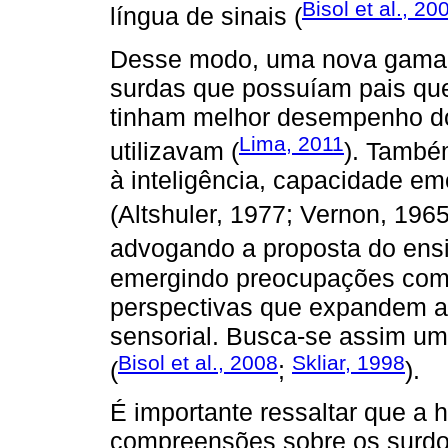
Bisol et al., 20
língua de sinais (
Desse modo, uma nova gama d
surdas que possuíam pais que
tinham melhor desempenho do
Lima, 2011
utilizavam (
). També
à inteligência, capacidade e
(Altshuler, 1977; Vernon, 196
advogando a proposta do ensi
emergindo preocupações com 
perspectivas que expandem a 
sensorial. Busca-se assim um
Bisol et al., 2008
Skliar, 1998
(
;
).
É importante ressaltar que a h
compreensões sobre os surd