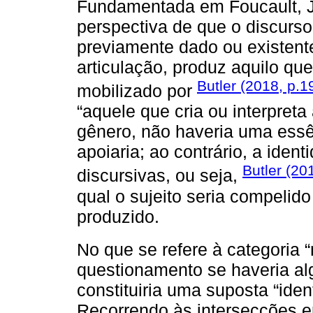
Fundamentada em Foucault, Ju
perspectiva de que o discurs
previamente dado ou existente
articulação, produz aquilo qu
Butler (2018, p.1
mobilizado por
“aquele que cria ou interpret
gênero, não haveria uma essên
apoiaria; ao contrário, a ident
Butler (20
discursivas, ou seja,
qual o sujeito seria compelido
produzido.
No que se refere à categoria 
questionamento se haveria al
constituiria uma suposta “iden
Recorrendo às intersecções en