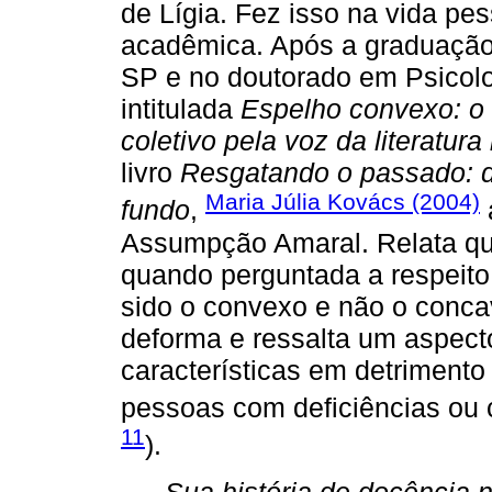
de Lígia. Fez isso na vida pes
acadêmica. Após a graduação
SP e no doutorado em Psicolo
intitulada
Espelho convexo: o 
coletivo pela voz da literatura 
livro
Resgatando o passado: d
Maria Júlia Kovács (2004)
fundo
,
Assumpção Amaral. Relata qu
quando perguntada a respeito
sido o convexo e não o conca
deforma e ressalta um aspec
características em detrimento
pessoas com deficiências ou 
11
).
Sua história de docência