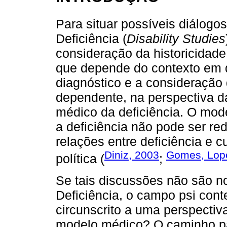
Para situar possíveis diálogo
Deficiência (
Disability Studies
consideração da historicidade 
que depende do contexto em q
diagnóstico e a consideração 
dependente, na perspectiva d
médico da deficiência. O mode
a deficiência não pode ser red
relações entre deficiência e c
Diniz, 2003
Gomes, Lope
política (
;
Se tais discussões não são 
Deficiência, o campo psi con
circunscrito a uma perspecti
modelo médico? O caminho par