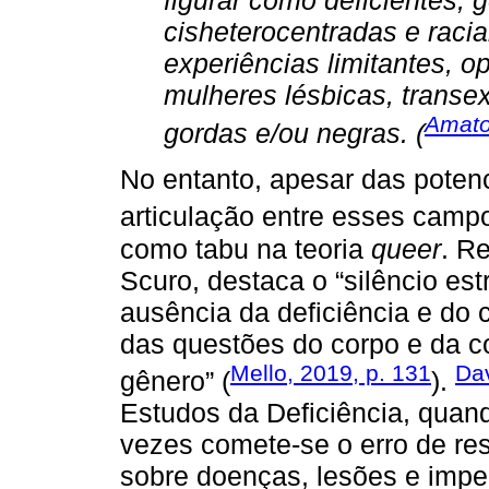
figurar como deficientes, 
cisheterocentradas e racia
experiências limitantes, o
mulheres lésbicas, transexu
Amato
gordas e/ou negras. (
No entanto, apesar das poten
articulação entre esses camp
como tabu na teoria
queer
. R
Scuro, destaca o “silêncio es
ausência da deficiência e do 
das questões do corpo e da c
Mello, 2019, p. 131
Dav
gênero” (
).
Estudos da Deficiência, quan
vezes comete-se o erro de re
sobre doenças, lesões e impe