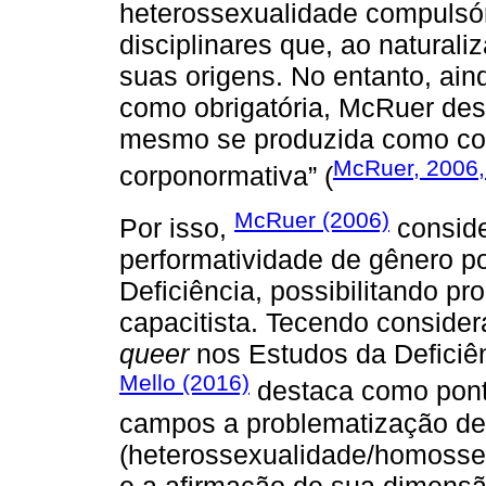
heterossexualidade compulsó
disciplinares que, ao natural
suas origens. No entanto, ai
como obrigatória, McRuer dest
mesmo se produzida como com
McRuer, 2006,
corponormativa” (
McRuer (2006)
Por isso,
conside
performatividade de gênero p
Deficiência, possibilitando p
capacitista. Tecendo consider
queer
nos Estudos da Deficiên
Mello (2016)
destaca como pont
campos a problematização de 
(heterossexualidade/homossex
e a afirmação de sua dimensão