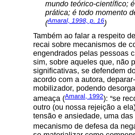
mundo teórico-científico; é
prática; é todo momento d
Amaral, 1998, p. 16
(
)
Também ao falar a respeito d
recai sobre mecanismos de c
engendrados pelas pessoas co
sim, sobre aqueles que, não 
significativas, se defendem d
acordo com a autora, deparar-
mobilizador, podendo desorgan
Amaral, 1992
ameaça (
): “se re
outro (ou nossa rejeição a el
tensão e ansiedade, uma das 
mecanismo de defesa da nega
se materializar como compen