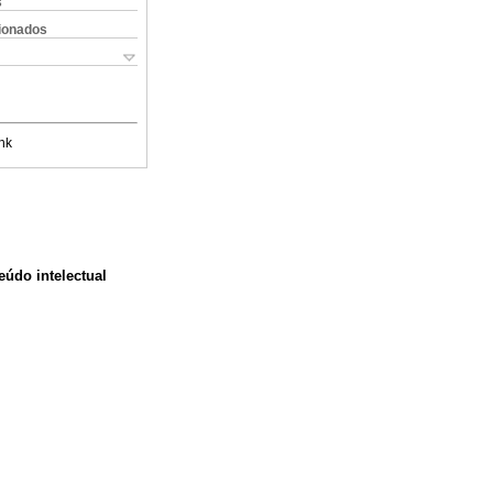
s
cionados
nk
eúdo intelectual