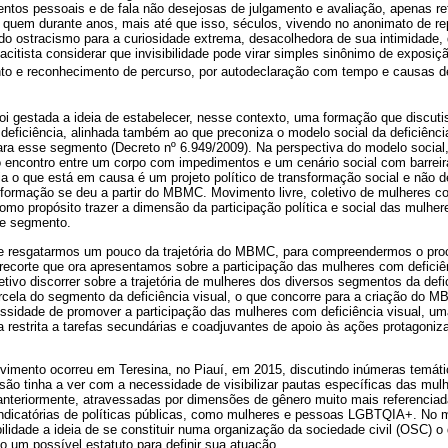
tos pessoais e de fala não desejosas de julgamento e avaliação, apenas re
 quem durante anos, mais até que isso, séculos, vivendo no anonimato de re
do ostracismo para a curiosidade extrema, desacolhedora de sua intimidade
citista considerar que invisibilidade pode virar simples sinônimo de exposiçã
nto e reconhecimento de percurso, por autodeclaração com tempo e causas de
foi gestada a ideia de estabelecer, nesse contexto, uma formação que discut
 deficiência, alinhada também ao que preconiza o modelo social da deficiênc
para esse segmento (Decreto nº 6.949/2009). Na perspectiva do modelo social
o encontro entre um corpo com impedimentos e um cenário social com barrei
ia o que está em causa é um projeto político de transformação social e não 
formação se deu a partir do MBMC. Movimento livre, coletivo de mulheres co
mo propósito trazer a dimensão da participação política e social das mulhere
se segmento.
e resgatarmos um pouco da trajetória do MBMC, para compreendermos o proc
ecorte que ora apresentamos sobre a participação das mulheres com deficiên
etivo discorrer sobre a trajetória de mulheres dos diversos segmentos da def
rcela do segmento da deficiência visual, o que concorre para a criação do
ssidade de promover a participação das mulheres com deficiência visual, um
va restrita a tarefas secundárias e coadjuvantes de apoio às ações protagon
vimento ocorreu em Teresina, no Piauí, em 2015, discutindo inúmeras temáti
são tinha a ver com a necessidade de visibilizar pautas específicas das mul
anteriormente, atravessadas por dimensões de gênero muito mais referencia
indicatórias de políticas públicas, como mulheres e pessoas LGBTQIA+. No 
idade a ideia de se constituir numa organização da sociedade civil (OSC) o 
o um possível estatuto para definir sua atuação.