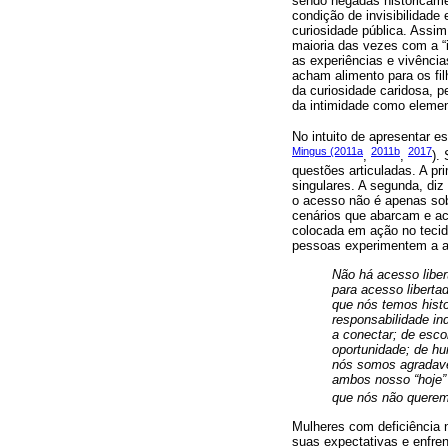
sendo negadas historicamen
condição de invisibilidad
curiosidade pública. Assim
maioria das vezes com a “
as experiências e vivênci
acham alimento para os filh
da curiosidade caridosa, 
da intimidade como elemen
No intuito de apresentar 
Mingus (2011a
2011b
2017
,
,
).
questões articuladas. A pri
singulares. A segunda, diz
o acesso não é apenas sob
cenários que abarcam e ac
colocada em ação no tecid
pessoas experimentem a afe
Não há acesso liber
para acesso libertad
que nós temos hist
responsabilidade ind
a conectar; de esco
oportunidade; de hu
nós somos agradave
ambos nosso “hoje”
que nós não querem
Mulheres com deficiência 
suas expectativas e enfre