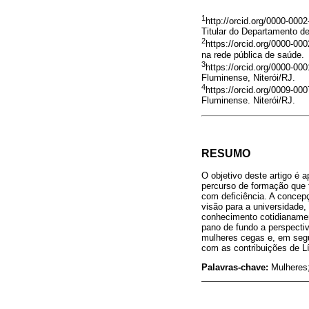
1
http://orcid.org/0000-00
Titular do Departamento de
2
https://orcid.org/0000-00
na rede pública de saúde.
3
https://orcid.org/0000-0
Fluminense, Niterói/RJ.
4
https://orcid.org/0009-0
Fluminense. Niterói/RJ.
RESUMO
O objetivo deste artigo é 
percurso de formação que f
com deficiência. A concep
visão para a universidade,
conhecimento cotidianamen
pano de fundo a perspectiv
mulheres cegas e, em segu
com as contribuições de Lí
Palavras-chave:
Mulheres;