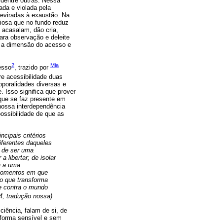
 dentre outras. Nessa
ada e violada pela
reviradas à exaustão. Na
iosa que no fundo reduz
 acasalam, dão cria,
para observação e deleite
o a dimensão do acesso e
2
Mia
esso
, trazido por
re acessibilidade duas
coporalidades diversas e
. Isso significa que prover
que se faz presente em
nossa interdependência
ossibilidade de que as
cipais critérios
diferentes daqueles
e de ser uma
 libertar; de isolar
a a uma
 momentos em que
o que transforma
e contra o mundo
34, tradução nossa)
iência, falam de si, de
 forma sensível e sem