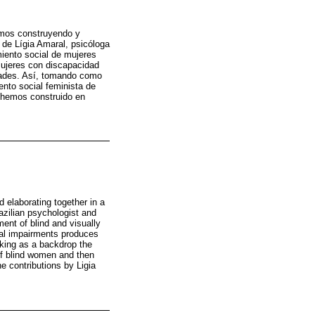
nimos construyendo y
a de Lígia Amaral, psicóloga
iento social de mujeres
 mujeres con discapacidad
idades. Así, tomando como
ento social feminista de
e hemos construido en
d elaborating together in a
azilian psychologist and
ent of blind and visually
ual impairments produces
aking as a backdrop the
 of blind women and then
he contributions by Ligia