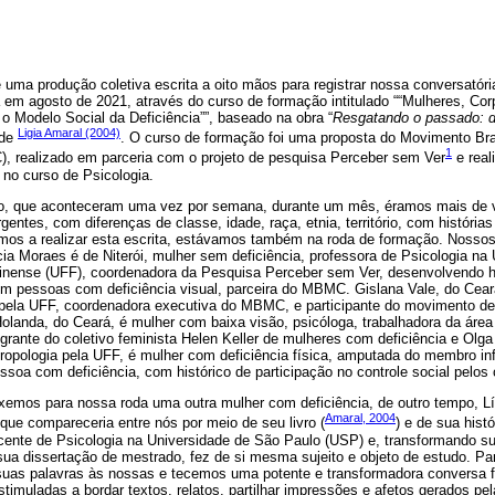
e uma produção coletiva escrita a oito mãos para registrar nossa conversatória
da em agosto de 2021, através do curso de formação intitulado ““Mulheres, Cor
 o Modelo Social da Deficiência””, baseado na obra “
Resgatando o passado: de
Ligia Amaral (2004)
 de
. O curso de formação foi uma proposta do Movimento Bra
1
 realizado em parceria com o projeto de pesquisa Perceber sem Ver
e real
 no curso de Psicologia.
o, que aconteceram uma vez por semana, durante um mês, éramos mais de v
gentes, com diferenças de classe, idade, raça, etnia, território, com história
os a realizar esta escrita, estávamos também na roda de formação. Nosso
ia Moraes é de Niterói, mulher sem deficiência, professora de Psicologia na
inense (UFF), coordenadora da Pesquisa Perceber sem Ver, desenvolvendo h
m pessoas com deficiência visual, parceira do MBMC. Gislana Vale, do Cear
pela UFF, coordenadora executiva do MBMC, e participante do movimento de
landa, do Ceará, é mulher com baixa visão, psicóloga, trabalhadora da área 
egrante do coletivo feminista Helen Keller de mulheres com deficiência e Olg
opologia pela UFF, é mulher com deficiência física, amputada do membro infe
soa com deficiência, com histórico de participação no controle social pelos 
xemos para nossa roda uma outra mulher com deficiência, de outro tempo, L
Amaral, 2004
ue compareceria entre nós por meio de seu livro (
) e de sua hist
cente de Psicologia na Universidade de São Paulo (USP) e, transformando 
 sua dissertação de mestrado, fez de si mesma sujeito e objeto de estudo. Par
 suas palavras às nossas e tecemos uma potente e transformadora conversa f
stimuladas a bordar textos, relatos, partilhar impressões e afetos gerados pel