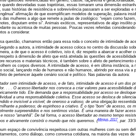
te questões referenciadas em gênero, classe, raça/etnia e geracionalidade,
e e quando desveladas suas trajetórias, essas tomaram uma dimensão estranh
, suas histórias de resistência e sobrevivência passaram a ser exploradas e 
ingênua” afirmação de que exemplificam modelos de superação, palavra insid
as das mulheres a algo que remete a jaulas de zoológico: “vejam como fazem,
otes, disputam entre si”. Animais exóticos, representativos de algo insólito 
pedante ou acintosa de muitas pessoas. Poucas vezes referidas considerand
tos a considerar.
essa questão, chamamos então para essa roda o conceito de intimidade de ac
 Segundo a autora, a intimidade de acesso coloca no centro da discussão sob
meira, a de que o acesso é coletivo, isto é, diz respeito a abarcar e acolher 
 respeito à dimensão de afeto que está atrelada às questões de acessibilidade
re recursos e materiais técnicos, é também sobre o afeto de pertencimento 
olhem os corpos diversos. A intimidade de acesso, é em última instância, a 
o social, lançando mão de humanos e não humanos, abrindo por essa via a p
to de pertencer àquele cenário social e político. Nas palavras da autora:
tador sem intimidade de acesso, e de fato, intimidade de acesso é um dos prin
or. . . . O acesso libertador nos convoca a criar valores para acessibilidade 
oricamente tido. Ele demanda que a responsabilidade por acesso se desloqu
ividual a uma responsabilidade coletiva. Esse acesso se desloca de silenciar a
ndido e invisível a visível; de oneroso a valioso; de uma obrigação ressentid
milhante a poderoso; de espinhoso a criativo. É o tipo “bom” de acesso, os
lmente surpreendidos e nos sentimos vistas. É uma maneira de fazer acess
 e nosso “amanhã”. De tal forma, o acesso libertador ao mesmo tempo resist
Mingus, 2017
os e ativamente constrói o mundo que nós queremos. (
, par. 33/
num espaço de convivência respeitosa com outras mulheres com ou sem defic
ntamentos, como diálogo, como conversa cotidiana, na maioria das vezes de