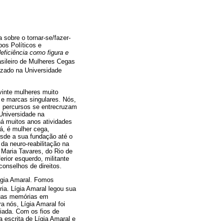
 sobre o tornar-se/fazer-
pos Políticos e
ficiência como figura e
sileiro de Mulheres Cegas
izado na Universidade
inte mulheres muito
s e marcas singulares. Nós,
s percursos se entrecruzam
 Universidade na
á muitos anos atividades
á, é mulher cega,
sde a sua fundação até o
da neuro-reabilitação na
a Maria Tavares, do Rio de
rior esquerdo, militante
conselhos de direitos.
ígia Amaral. Fomos
ória. Lígia Amaral legou sua
suas memórias em
a nós, Lígia Amaral foi
iada. Com os fios de
a escrita de Lígia Amaral e