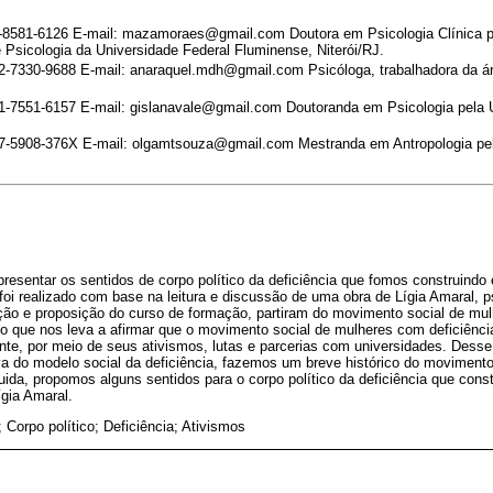
02-8581-6126 E-mail: mazamoraes@gmail.com Doutora em Psicologia Clínica 
 Psicologia da Universidade Federal Fluminense, Niterói/RJ.
02-7330-9688 E-mail: anaraquel.mdh@gmail.com Psicóloga, trabalhadora da ár
001-7551-6157 E-mail: gislanavale@gmail.com Doutoranda em Psicologia pela 
007-5908-376X E-mail: olgamtsouza@gmail.com Mestranda em Antropologia pel
apresentar os sentidos de corpo político da deficiência que fomos construindo
oi realizado com base na leitura e discussão de uma obra de Lígia Amaral, ps
ção e proposição do curso de formação, partiram do movimento social de mu
 o que nos leva a afirmar que o movimento social de mulheres com deficiênci
te, por meio de seus ativismos, lutas e parcerias com universidades. Des
a do modelo social da deficiência, fazemos um breve histórico do movimento 
ida, propomos alguns sentidos para o corpo político da deficiência que cons
gia Amaral.
 Corpo político; Deficiência; Ativismos