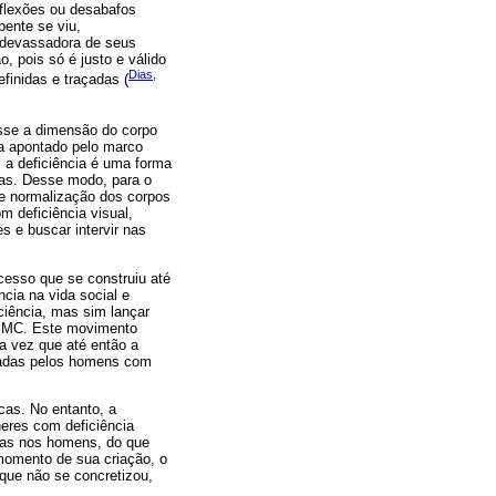
flexões ou desabafos
pente se viu,
, devassadora de seus
o, pois só é justo e válido
Dias,
finidas e traçadas (
isse a dimensão do corpo
ia apontado pelo marco
, a deficiência é uma forma
ras. Desse modo, para o
de normalização dos corpos
m deficiência visual,
s e buscar intervir nas
esso que se construiu até
cia na vida social e
iciência, mas sim lançar
 MBMC. Este movimento
a vez que até então a
izadas pelos homens com
cas. No entanto, a
heres com deficiência
das nos homens, do que
momento de sua criação, o
que não se concretizou,