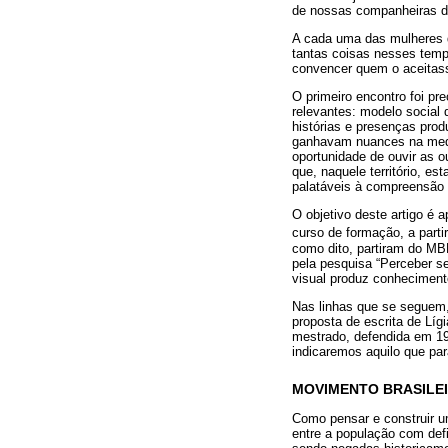
de nossas companheiras d
A cada uma das mulheres qu
tantas coisas nesses tempo
convencer quem o aceitasse
O primeiro encontro foi pr
relevantes: modelo social 
histórias e presenças pro
ganhavam nuances na medi
oportunidade de ouvir as o
que, naquele território, e
palatáveis à compreensão 
O objetivo deste artigo é 
curso de formação, a partir
como dito, partiram do MBM
pela pesquisa “Perceber s
visual produz conheciment
Nas linhas que se seguem
proposta de escrita de Líg
mestrado, defendida em 19
indicaremos aquilo que par
MOVIMENTO BRASILEI
Como pensar e construir u
entre a população com def