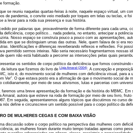
e formação.
e se reuniu naquelas quartas-feiras à noite, naquele espaço virtual, um co
s de pandemia, o convite veio mediado por toques em telas ou teclas, e foi 
 a levar para a roda sua presença e sua história.
ecedido por palavras que, provavelmente de forma diferente para cada uma, co
da deficiência, corpo político… nada poderia, no entanto, antecipar a potência
duziria. Nosso espaço se construía pouco a pouco com as apresentações, au
da em que se distinguiam umas das outras. Nele, quem falava de si era r
utras. Identificações e diferenças reverberando reflexos e reflexões. Foi poss
stava permitido sermos inteiras. Não seria necessário fragmentarmos nossas id
de quem não está habituado a percorrer as intersecções pelas quais peramb
apresentar os sentidos de corpo político da deficiência que fomos construindo
Lígia Amaral (2004)
 da leitura que fizemos do livro de
. A concepção e proposiçã
C, isto é, do movimento social de mulheres com deficiência visual, para a 
em Ver”. O que estava posto era a afirmação de que o movimento social de m
o cotidianamente, por meio de seus ativismos, lutas e parcerias com univers
, faremos uma breve apresentação da formação e da história do MBMC. Em s
ia Amaral, autora que esteve na roda de formação por meio de seu livro, fruto
87. Em seguida, apresentaremos alguns tópicos que discutimos no curso de f
a nós define e circunscreve um sentido possível para o corpo político da defi
RO DE MULHERES CEGAS E COM BAIXA VISÃO
ma discussão sobre o corpo político na perspectiva das mulheres com defici
iciência, as mulheres foram durante muito tempo tratadas apenas como pess