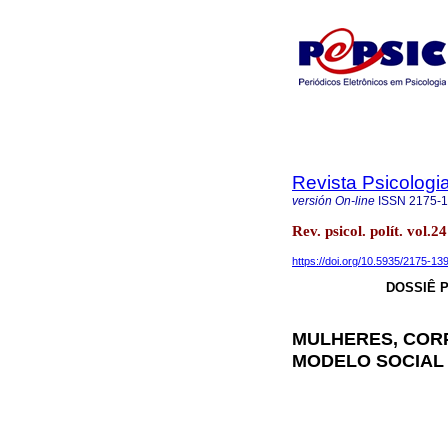
Revista Psicologia
versión On-line
ISSN
2175-
Rev. psicol. polít. vo
https://doi.org/10.5935/2175-1
DOSSIÊ P
MULHERES, CORP
MODELO SOCIAL 