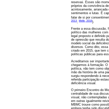
reservas. Esses são momen
próprios da convivência de
acintosamente, arrancada 
sentimentos e lutas. É capa
falar de si por consentime
2013
Mello, 2016
;
).
Frente a essa discussão, 
político das mulheres com
legal proposto e definido 
de opressão que resulta d
modelo social da deficiênc
diversos. Como dito, essa 
criado em 2015, que tem co
políticas públicas para es
Acreditamos ser important
chegarmos à formação. O r
política, não tem como obj
mão da história de uma pa
surgiu respondendo à nece
referida participação esta
deficiência visual.
O primeiro Encontro do Mo
centralidade de sua discus
visual, não contempladas 
em outras igualmente reiv
MBMC trouxe como possibil
embora tenha sido discutid