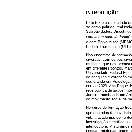
INTRODUÇÃO
Este texto é o resultado d
se corpo político, realiza
Subjetividades: Discutindo
vida como pano de fundo
”
e com Baixa Visão (MBMC),
Federal Fluminense (UFF),
Nos encontros de formaçã
diversas, com corpos diver
mulheres que nos propusem
em diferentes pontos. Marc
Universidade Federal Flum
de pesquisa e extensão co
doutoranda em Psicologia 
ano de 2023. Ana Raquel Ho
rede pública de saúde, int
Janeiro, mestranda em Antr
do movimento social da pes
No curso de formação trou
apresentadas à convidada q
vida à academia, como do
investigação científica na
interlocutora. Misturamos
nossas trajetórias fomos e