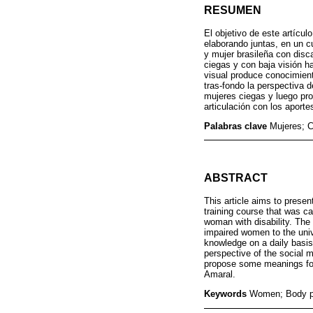
RESUMEN
El objetivo de este artícu
elaborando juntas, en un cu
y mujer brasileña con disc
ciegas y con baja visión h
visual produce conocimient
tras-fondo la perspectiva 
mujeres ciegas y luego pro
articulación con los aporte
Palabras clave
Mujeres; C
ABSTRACT
This article aims to presen
training course that was c
woman with disability. The
impaired women to the univ
knowledge on a daily basis,
perspective of the social m
propose some meanings for t
Amaral.
Keywords
Women; Body pol