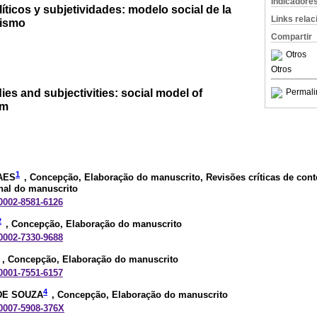
Indicadore
íticos y subjetividades: modelo social de la
Links rela
vismo
Compartir
Otros
Otros
ies and subjectivities: social model of
Permali
sm
1
AES
, Concepção, Elaboração do manuscrito, Revisões críticas de cont
nal do manuscrito
-0002-8581-6126
2
, Concepção, Elaboração do manuscrito
-0002-7330-9688
, Concepção, Elaboração do manuscrito
-0001-7551-6157
4
DE SOUZA
, Concepção, Elaboração do manuscrito
-0007-5908-376X