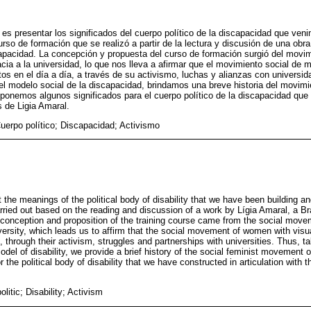
lo es presentar los significados del cuerpo político de la discapacidad que ve
rso de formación que se realizó a partir de la lectura y discusión de una obr
apacidad. La concepción y propuesta del curso de formación surgió del movim
acia a la universidad, lo que nos lleva a afirmar que el movimiento social de
os en el día a día, a través de su activismo, luchas y alianzas con univers
del modelo social de la discapacidad, brindamos una breve historia del movimi
ponemos algunos significados para el cuerpo político de la discapacidad qu
s de Ligia Amaral.
uerpo político; Discapacidad; Activismo
t the meanings of the political body of disability that we have been building an
arried out based on the reading and discussion of a work by Lígia Amaral, a Br
 conception and proposition of the training course came from the social movem
ersity, which leads us to affirm that the social movement of women with vis
 through their activism, struggles and partnerships with universities. Thus, t
odel of disability, we provide a brief history of the social feminist movement
he political body of disability that we have constructed in articulation with t
itic; Disability; Activism