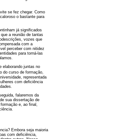
nvite se fez chegar. Como
caloroso o bastante para
ntinham já significados
 que a reunião de tantas
todescrições, vozes que
ecompensada com a
ível perceber com nitidez
entidades para torná-las
ulamos.
 e elaborando juntas no
o do curso de formação,
universidade, representada
ulheres com deficiência
idades.
eguida, falaremos da
 de sua dissertação de
ormação e, ao final,
ciência.
ência? Embora seja maioria
oas com deficiência,