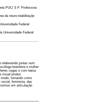
pela PUC/ S P. Professora
ea da neuro-reabilitação
Universidade Federal
a Universidade Federal
 e elaborando juntas num
icóloga brasileira e mulher
lheres cegas e com baixa
a visual produz
se modo, tomando como
social, feminista, das
truímos em articulação