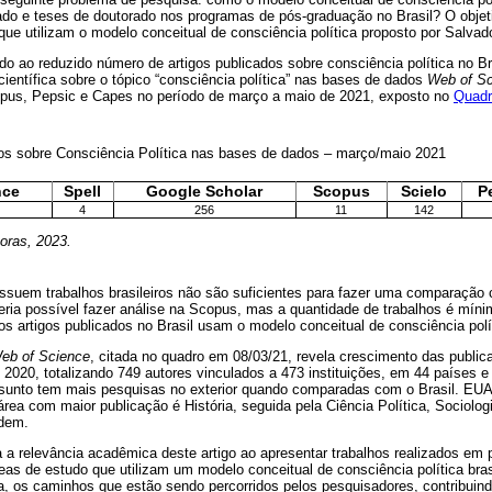
do e teses de doutorado nos programas de pós-graduação no Brasil? O objeti
e utilizam o modelo conceitual de consciência política proposto por Salvad
vido ao reduzido número de artigos publicados sobre consciência política no B
entífica sobre o tópico “consciência política” nas bases de dados
Web of S
opus, Pepsic e Capes no período de março a maio de 2021, exposto no
Quadr
os sobre Consciência Política nas bases de dados – março/maio 2021
nce
Spell
Google Scholar
Scopus
Scielo
P
4
256
11
142
oras, 2023.
suem trabalhos brasileiros não são suficientes para fazer uma comparação 
Seria possível fazer análise na Scopus, mas a quantidade de trabalhos é mín
ios artigos publicados no Brasil usam o modelo conceitual de consciência pol
eb of Science
, citada no quadro em 08/03/21, revela crescimento das public
 2020, totalizando 749 autores vinculados a 473 instituições, em 44 países e
sunto tem mais pesquisas no exterior quando comparadas com o Brasil. EUA
rea com maior publicação é História, seguida pela Ciência Política, Sociolog
rdem.
a a relevância acadêmica deste artigo ao apresentar trabalhos realizados em
eas de estudo que utilizam um modelo conceitual de consciência política bra
eira, os caminhos que estão sendo percorridos pelos pesquisadores, contribuin