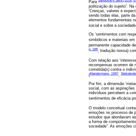
Sandoval e Silva (2016, p
Para
politização do sujeito”. 
‘Crenças, valores e expect
sendo todas elas, parte da
elementos fundamentais na 
social e sobre a sociedade
Os ‘sentimentos com respei
simbólicos e materiais em 
permanente capacidade de r
p. 188
, tradução nossa) co
Com relação aos ‘interesse
recompensas ocorrem de man
cometida(s) contra o indiv
Klandermans, 1997
Stekelenb
(
;
Por fim, a dimensão ‘metas
social, com as aspirações
indivíduos percebem a corr
sentimentos de eficácia po
O modelo conceitual cont
emoções no processo de pa
estudos que abordavam as 
a forma de comportamento p
sociedade”. As emoções c