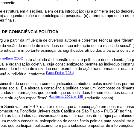
conceito.
e estrutura em 4 seções, além desta introdução: (a) a primeira seção descre
) a segunda expõe a metodologia da pesquisa; (c) a terceira apresenta os res
s finais.
DE CONSCIÊNCIA POLÍTICA
giu a partir da influência de diversos autores e correntes teóricas que “dera
da visão de mundo de indivíduos em sua interação com a realidade social” (
erísticas, é importante esmiuçar os significados atribuídos à palavra consciê
rtin-Baró (2006)
está atrelada à dimensão social e política e denota libertação 
ual e organização coletiva, cuja conscientização permite ao indivíduo construir
esso de reflexão do indivíduo num exercício de ação transformadora: quanto
Paulo Freire (1981)
será o indivíduo, conforme
.
conceito de consciência como significados atribuídos pelos indivíduos por me
ente social. Ele aborda a consciência política como um “composto de dimens
nificados e informações que permite que os indivíduos tomem decisões quanto
Sandoval, 2001, p. 185
os e situações específicas” (
, tradução nossa).
om Sandoval, em 2019, o autor explica que a preocupação em pensar a consc
começou na Pontifícia Universidade Católica de São Paulo – PUC/SP no final 
iu às faculdades da universidade para criar campos de estágio para alunos d
a um modelo conceitual psicopolítico de consciência política para possibilitar
oas que participam politicamente e para subsidiar propostas de intervençõe