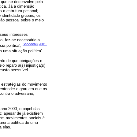
el que se desenvolve pela
tica. Já a dimensão
s a estrutura pessoal;
 identidade grupais, os
são pessoal sobre o meio
 seus interesses
to, faz-se necessária a
Sandoval (2001,
ia política’,
 uma situação política”.
ento de que obrigações e
o reparo à(s) injustiça(s)
 custo acessível
e estratégias do movimento
 entender o grau em que os
contra o adversário,
o ano 2000, o papel das
 apesar de já existirem
 em movimentos sociais é
arena política de uma
a elas.