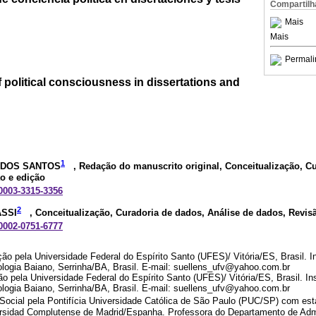
Compartilh
Mais
Mais
Permali
political consciousness in dissertations and
1
 DOS SANTOS
, Redação do manuscrito original, Conceitualização, C
o e edição
-0003-3315-3356
2
ASSI
, Conceitualização, Curadoria de dados, Análise de dados, Revis
-0002-0751-6777
o pela Universidade Federal do Espírito Santo (UFES)/ Vitória/ES, Brasil. In
logia Baiano, Serrinha/BA, Brasil. E-mail: suellens_ufv@yahoo.com.br
 pela Universidade Federal do Espírito Santo (UFES)/ Vitória/ES, Brasil. Ins
logia Baiano, Serrinha/BA, Brasil. E-mail: suellens_ufv@yahoo.com.br
Social pela Pontifícia Universidade Católica de São Paulo (PUC/SP) com est
ersidad Complutense de Madrid/Espanha. Professora do Departamento de Adm