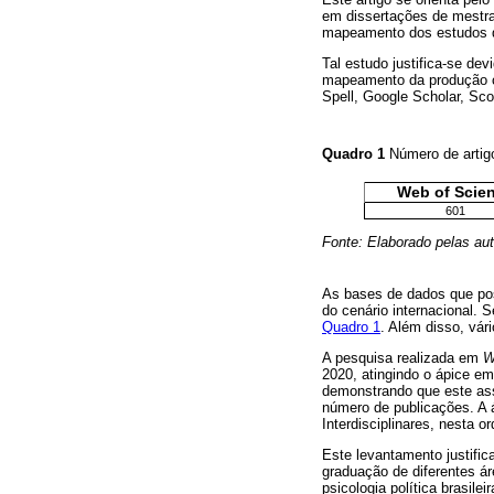
em dissertações de mestra
mapeamento dos estudos qu
Tal estudo justifica-se de
mapeamento da produção ci
Spell, Google Scholar, Sc
Quadro 1
Número de artig
Web of Scie
601
Fonte: Elaborado pelas aut
As bases de dados que pos
do cenário internacional. 
Quadro 1
. Além disso, vár
A pesquisa realizada em
W
2020, atingindo o ápice em
demonstrando que este as
número de publicações. A á
Interdisciplinares, nesta o
Este levantamento justific
graduação de diferentes ár
psicologia política brasil