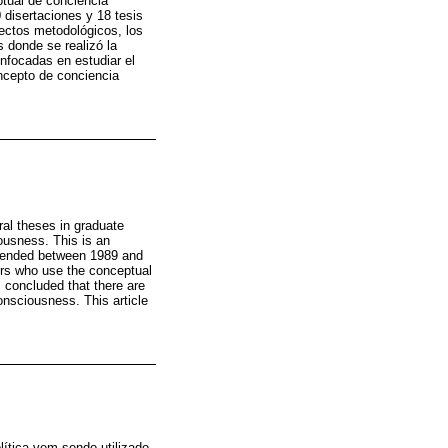
ptual de conciencia
0 disertaciones y 18 tesis
ectos metodológicos, los
s donde se realizó la
enfocadas en estudiar el
oncepto de conciencia
al theses in graduate
iousness. This is an
defended between 1989 and
ors who use the conceptual
 concluded that there are
consciousness. This article
lítica vem sendo utilizado