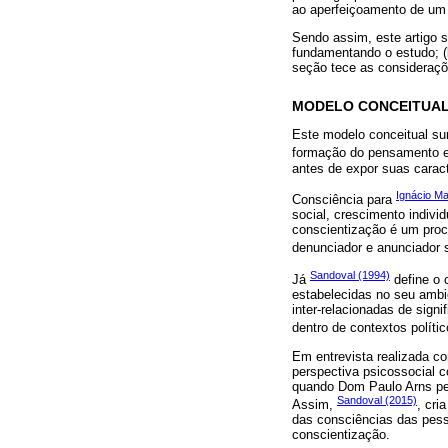
ao aperfeiçoamento de um 
Sendo assim, este artigo s
fundamentando o estudo; (b
seção tece as consideraçõe
MODELO CONCEITUAL 
Este modelo conceitual sur
formação do pensamento e 
antes de expor suas caract
Ignácio Ma
Consciência para
social, crescimento individ
conscientização é um proc
denunciador e anunciador 
Sandoval (1994)
Já
define o 
estabelecidas no seu ambi
inter-relacionadas de sig
dentro de contextos polític
Em entrevista realizada c
perspectiva psicossocial 
quando Dom Paulo Arns ped
Sandoval (2015)
Assim,
, cri
das consciências das pess
conscientização.