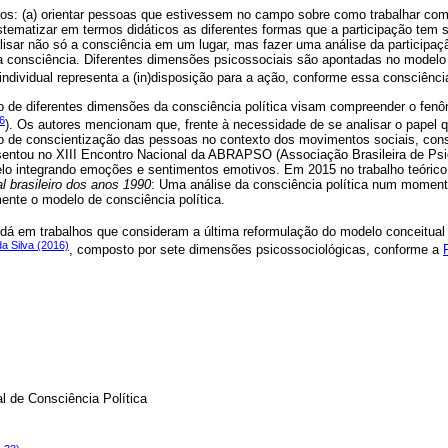
ivos: (a) orientar pessoas que estivessem no campo sobre como trabalhar co
sistematizar em termos didáticos as diferentes formas que a participação tem 
lisar não só a consciência em um lugar, mas fazer uma análise da participaç
consciência. Diferentes dimensões psicossociais são apontadas no modelo c
 individual representa a (in)disposição para a ação, conforme essa consciênci
o de diferentes dimensões da consciência política visam compreender o fe
6
). Os autores mencionam que, frente à necessidade de se analisar o papel
de conscientização das pessoas no contexto dos movimentos sociais, cons
entou no XIII Encontro Nacional da ABRAPSO (Associação Brasileira de Psic
o integrando emoções e sentimentos emotivos. Em 2015 no trabalho teórico
l brasileiro dos anos 1990
: Uma análise da consciência política num moment
nte o modelo de consciência política.
dá em trabalhos que consideram a última reformulação do modelo conceitual
a Silva (2016)
, composto por sete dimensões psicossociológicas, conforme a
l de Consciência Política