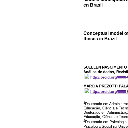
en Brasil
Conceptual model of 
theses in Brazil
SUELLEN NASCIMENTO
Análise de dados, Revisã
http://orcid.org/0000
MARCIA PREZOTTI PAL
http://orcid.org/0000
1
Doutorado em Administraçã
Educação, Ciência e Tecno
Doutorado em Administração
Educação, Ciência e Tecno
2
Doutorado em Psicologia 
Psicologia Social na Univ