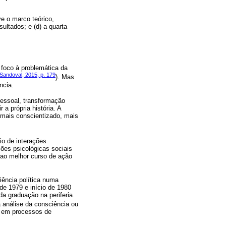
ve o marco teórico,
ultados; e (d) a quarta
m foco à problemática da
Sandoval, 2015, p. 179
). Mas
ncia.
pessoal, transformação
 a própria história. A
 mais conscientizado, mais
io de interações
ões psicológicas sociais
 ao melhor curso de ação
iência política numa
de 1979 e início de 1980
a graduação na periferia.
 a análise da consciência ou
s em processos de