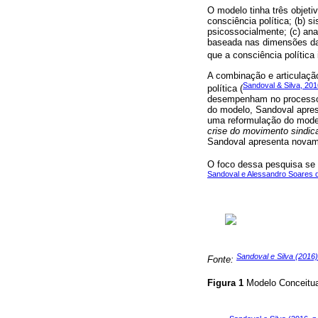
O modelo tinha três objet
consciência política; (b) 
psicossocialmente; (c) ana
baseada nas dimensões da 
que a consciência política
A combinação e articulaçã
Sandoval & Silva, 201
política (
desempenham no processo 
do modelo, Sandoval apres
uma reformulação do model
crise do movimento sindica
Sandoval apresenta novame
O foco dessa pesquisa se 
Sandoval e Alessandro Soares d
Sandoval e Silva (2016)
Fonte:
Figura 1
Modelo Conceitua