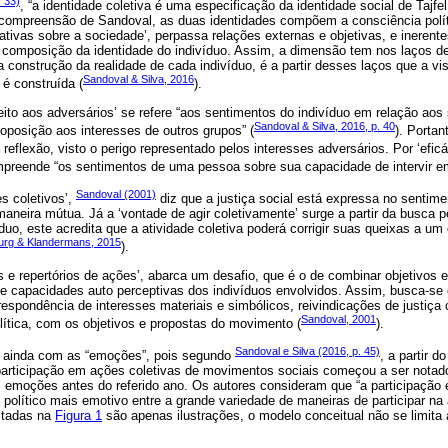
. 33)
, “a identidade coletiva é uma especificação da identidade social de Tajf
Na compreensão de Sandoval, as duas identidades compõem a consciência polí
ativas sobre a sociedade’, perpassa relações externas e objetivas, e inerente
 composição da identidade do indivíduo. Assim, a dimensão tem nos laços de
construção da realidade de cada indivíduo, é a partir desses laços que a vi
Sandoval & Silva, 2016
 é construída (
).
to aos adversários’ se refere “aos sentimentos do indivíduo em relação aos
Sandoval & Silva, 2016, p. 40
oposição aos interesses de outros grupos” (
). Portan
eflexão, visto o perigo representado pelos interesses adversários. Por ‘eficác
mpreende “os sentimentos de uma pessoa sobre sua capacidade de intervir em
Sandoval (2001)
s coletivos’,
diz que a justiça social está expressa no sentim
eira mútua. Já a ‘vontade de agir coletivamente’ surge a partir da busca pel
íduo, este acredita que a atividade coletiva poderá corrigir suas queixas a um
urg & Klandermans, 2015
).
 e repertórios de ações’, abarca um desafio, que é o de combinar objetivos 
 e capacidades auto perceptivas dos indivíduos envolvidos. Assim, busca-se
espondência de interesses materiais e simbólicos, reivindicações de justiça 
Sandoval, 2001
lítica, com os objetivos e propostas do movimento (
).
Sandoval e Silva (2016, p. 45)
a ainda com as “emoções”, pois segundo
, a partir d
rticipação em ações coletivas de movimentos sociais começou a ser notado;
emoções antes do referido ano. Os autores consideram que “a participação
olítico mais emotivo entre a grande variedade de maneiras de participar na 
itadas na
Figura 1
são apenas ilustrações, o modelo conceitual não se limita 