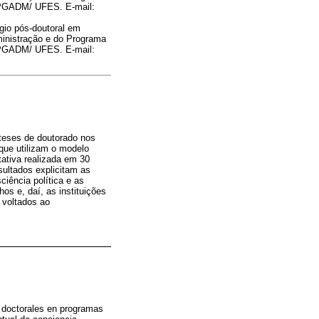
 PPGADM/ UFES. E-mail:
gio pós-doutoral em
inistração e do Programa
 PPGADM/ UFES. E-mail:
teses de doutorado nos
que utilizam o modelo
tativa realizada em 30
ultados explicitam as
iência política e as
os e, daí, as instituições
 voltados ao
s doctorales en programas