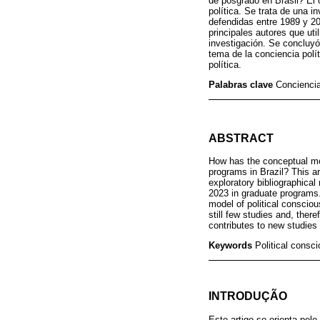
de posgrado en Brasil? El 
política. Se trata de una i
defendidas entre 1989 y 2
principales autores que uti
investigación. Se concluyó
tema de la conciencia polí
política.
Palabras clave
Conciencia
ABSTRACT
How has the conceptual mod
programs in Brazil? This ar
exploratory bibliographical
2023 in graduate programs.
model of political conscio
still few studies and, there
contributes to new studies
Keywords
Political consc
INTRODUÇÃO
Este artigo se orienta pel