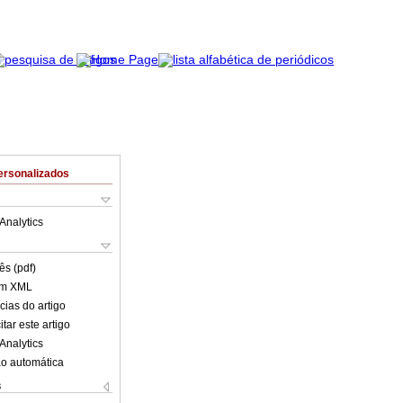
ersonalizados
Analytics
ês (pdf)
em XML
cias do artigo
tar este artigo
Analytics
o automática
s