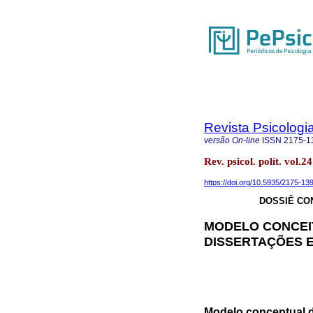
Revista Psicologia
versão On-line
ISSN
2175-1
Rev. psicol. polít. vo
https://doi.org/10.5935/2175-1
DOSSIÊ CON
MODELO CONCEIT
DISSERTAÇÕES E
Modelo conceptual de