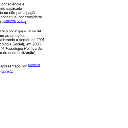
m consciência e
sido explicada
ão ou não participação
onceitual por considerar
Sandoval, 2001
a (
).
nômeno do engajamento na
 que as emoções
iderando a versão de 2001
ologia Social), em 2005,
 “
A Psicologia Política da
o de desmobilização”,
Salvador
 apresentado por
Figura 1
: