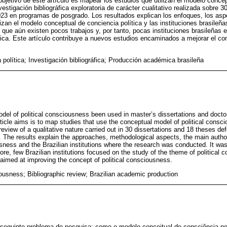
objetivo de este artículo es mapear los estudios que utilizan el modelo conce
nvestigación bibliográfica exploratoria de carácter cualitativo realizada sobre 3
023 en programas de posgrado. Los resultados explican los enfoques, los asp
lizan el modelo conceptual de conciencia política y las instituciones brasileña
 que aún existen pocos trabajos y, por tanto, pocas instituciones brasileñas 
tica. Este artículo contribuye a nuevos estudios encaminados a mejorar el c
 política; Investigación bibliográfica; Producción académica brasileña
el of political consciousness been used in master’s dissertations and doctor
ticle aims is to map studies that use the conceptual model of political consc
 review of a qualitative nature carried out in 30 dissertations and 18 theses 
 The results explain the approaches, methodological aspects, the main auth
usness and the Brazilian institutions where the research was conducted. It was
fore, few Brazilian institutions focused on the study of the theme of political 
 aimed at improving the concept of political consciousness.
iousness; Bibliographic review; Brazilian academic production
o seguinte problema de pesquisa: como o modelo conceitual de consciência po