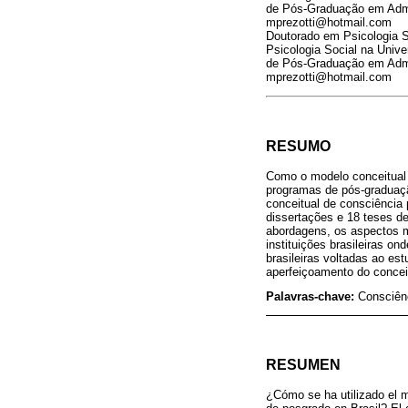
de Pós-Graduação em Admin
mprezotti@hotmail.com
Doutorado em Psicologia S
Psicologia Social na Univ
de Pós-Graduação em Admin
mprezotti@hotmail.com
RESUMO
Como o modelo conceitual 
programas de pós-graduaçã
conceitual de consciência p
dissertações e 18 teses d
abordagens, os aspectos me
instituições brasileiras o
brasileiras voltadas ao es
aperfeiçoamento do conceit
Palavras-chave:
Consciênc
RESUMEN
¿Cómo se ha utilizado el m