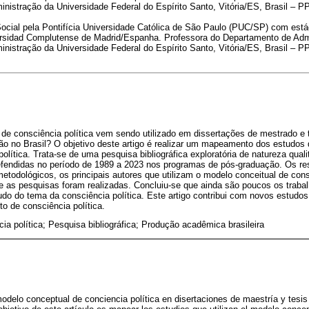
istração da Universidade Federal do Espírito Santo, Vitória/ES, Brasil –
ocial pela Pontifícia Universidade Católica de São Paulo (PUC/SP) com está
ersidad Complutense de Madrid/Espanha. Professora do Departamento de Adm
istração da Universidade Federal do Espírito Santo, Vitória/ES, Brasil –
de consciência política vem sendo utilizado em dissertações de mestrado e 
o no Brasil? O objetivo deste artigo é realizar um mapeamento dos estudos 
olítica. Trata-se de uma pesquisa bibliográfica exploratória de natureza quali
efendidas no período de 1989 a 2023 nos programas de pós-graduação. Os res
todológicos, os principais autores que utilizam o modelo conceitual de consc
nde as pesquisas foram realizadas. Concluiu-se que ainda são poucos os trabalh
tudo do tema da consciência política. Este artigo contribui com novos estudos
o de consciência política.
ia política; Pesquisa bibliográfica; Produção acadêmica brasileira
odelo conceptual de conciencia política en disertaciones de maestría y tesi