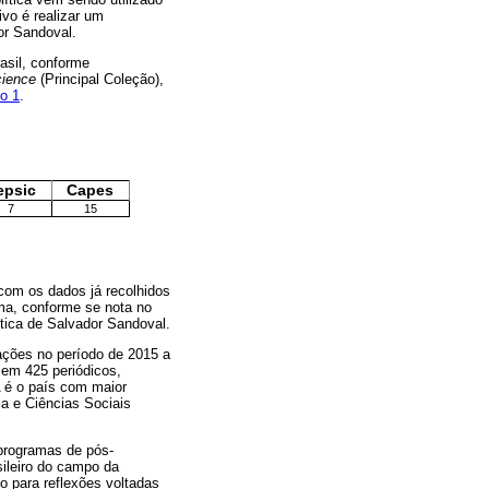
vo é realizar um
or Sandoval.
rasil, conforme
cience
(Principal Coleção),
o 1
.
epsic
Capes
7
15
com os dados já recolhidos
ima, conforme se nota no
ítica de Salvador Sandoval.
ações no período de 2015 a
 em 425 periódicos,
 é o país com maior
ia e Ciências Sociais
 programas de pós-
sileiro do campo da
do para reflexões voltadas