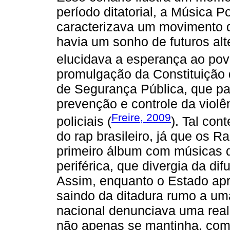
período ditatorial, a Música P
caracterizava um movimento d
havia um sonho de futuros alt
elucidava a esperança ao povo
promulgação da Constituição 
de Segurança Pública, que pa
prevenção e controle da violên
Freire, 2009
policiais (
). Tal co
do rap brasileiro, já que os
primeiro álbum com músicas 
periférica, que divergia da di
Assim, enquanto o Estado ap
saindo da ditadura rumo a uma 
nacional denunciava uma real
não apenas se mantinha, como