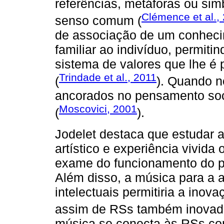
referências, metáforas ou si
Clémence et al.,
senso comum (
de associação de um conheci
familiar ao indivíduo, permiti
sistema de valores que lhe é 
Trindade et al., 2011
(
). Quando 
ancorados no pensamento soci
Moscovici, 2001
(
).
Jodelet destaca que estudar a
artístico e experiência vivida
exame do funcionamento do pe
Além disso, a música para a a
intelectuais permitiria a inov
assim de RSs também inovad
música se conecta às RSs c