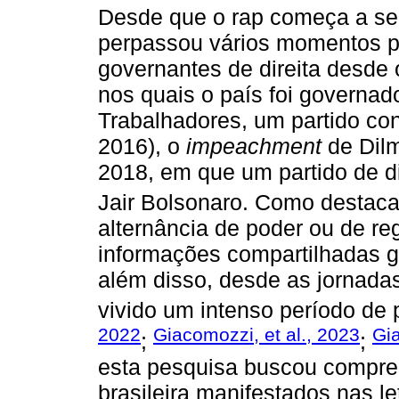
Desde que o rap começa a ser
perpassou vários momentos po
governantes de direita desde 
nos quais o país foi governad
Trabalhadores, um partido con
2016), o
impeachment
de Dilm
2018, em que um partido de d
Jair Bolsonaro. Como desta
alternância de poder ou de reg
informações compartilhadas g
além disso, desde as jornadas
vivido um intenso período de p
2022
Giacomozzi, et al., 2023
Gia
;
;
esta pesquisa buscou compree
brasileira manifestados nas l