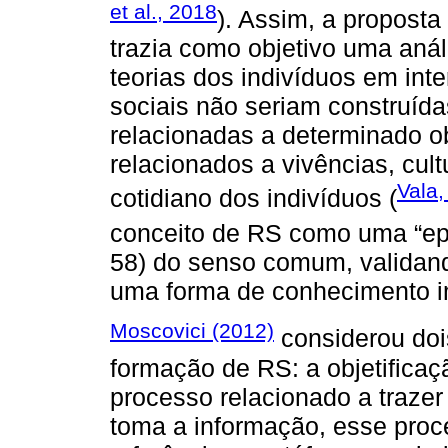
et al., 2018
). Assim, a propost
trazia como objetivo uma aná
teorias dos indivíduos em int
sociais não seriam construídas
relacionadas a determinado 
relacionados a vivências, cult
Vala,
cotidiano dos indivíduos (
conceito de RS como uma “epi
58) do senso comum, validand
uma forma de conhecimento i
Moscovici (2012)
considerou doi
formação de RS: a objetificaç
processo relacionado a trazer
toma a informação, esse proce