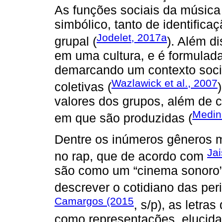
As funções sociais da música
simbólico, tanto de identific
Jodelet, 2017a
grupal (
). Além di
em uma cultura, e é formulad
demarcando um contexto socia
Wazlawick et al., 2007
coletivas (
valores dos grupos, além de 
Medin
em que são produzidas (
Dentre os inúmeros gêneros mu
Jai
no rap, que de acordo com
são como um “cinema sonoro”,
descrever o cotidiano das per
Camargos (2015
, s/p), as letr
como representações, elucid