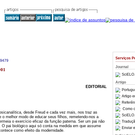
Serviços P
-9479
Journal
001
SciELO 
Artigo
EDITORIAL
Portugu
Artigo 
Referên
Como ci
psicanalítica, desde Freud e cada vez mais, nos traz as
SciELO 
re o melhor modo de educar seus filhos, remetendo-nos a
rmeia o exercício eficaz da função paterna. Ser um pai não
Traduçã
. O pai biológico aqui só conta na medida em que assume
Enviar e
contece como efeito da modernidade.