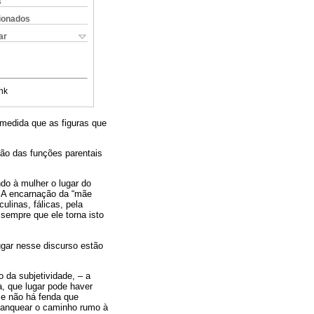
s
cionados
ar
nk
 medida que as figuras que
ção das funções parentais
do à mulher o lugar do
 A encarnação da “mãe
ulinas, fálicas, pela
sempre que ele torna isto
ugar nesse discurso estão
 da subjetividade, – a
, que lugar pode haver
se não há fenda que
franquear o caminho rumo à