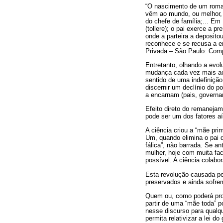
“O nascimento de um roma
vêm ao mundo, ou melhor, 
do chefe de família;... Em
(tollere); o pai exerce a p
onde a parteira a deposito
reconhece e se recusa a enj
Privada – São Paulo: Comp
Entretanto, olhando a evo
mudança cada vez mais ace
sentido de uma indefiniçã
discernir um declínio do p
a encarnam (pais, governant
Efeito direto do remanejam
pode ser um dos fatores aí
A ciência criou a “mãe pr
Um, quando elimina o pai
fálica”, não barrada. Se a
mulher, hoje com muita fac
possível. A ciência colabo
Esta revolução causada pe
preservados e ainda sofre
Quem ou, como poderá prod
partir de uma “mãe toda” 
nesse discurso para qualq
permita relativizar a lei