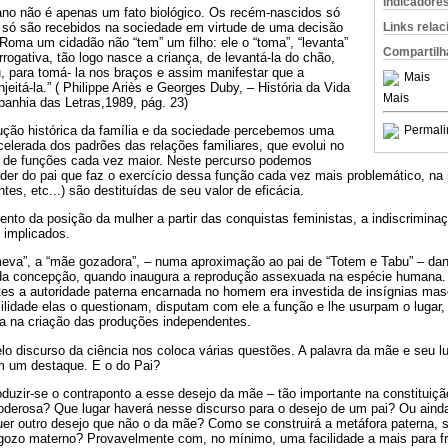
Indicadore
no não é apenas um fato biológico. Os recém-nascidos só
só são recebidos na sociedade em virtude de uma decisão
Links rela
 Roma um cidadão não “tem” um filho: ele o “toma”, “levanta”
Compartilh
rerrogativa, tão logo nasce a criança, de levantá-la do chão,
u, para tomá- la nos braços e assim manifestar que a
Mais
eitá-la.” ( Philippe Ariès e Georges Duby, – História da Vida
Mais
anhia das Letras,1989, pág. 23)
lução histórica da família e da sociedade percebemos uma
Permali
lerada dos padrões das relações familiares, que evolui no
o de funções cada vez maior. Neste percurso podemos
oder do pai que faz o exercício dessa função cada vez mais problemático, na
es, etc...) são destituídas de seu valor de eficácia.
ento da posição da mulher a partir das conquistas feministas, a indiscrimina
 implicados.
imeva”, a “mãe gozadora”, – numa aproximação ao pai de “Totem e Tabu” – dan
 da concepção, quando inaugura a reprodução assexuada na espécie humana.
ntes a autoridade paterna encarnada no homem era investida de insígnias masc
ilidade elas o questionam, disputam com ele a função e lhe usurpam o lugar, 
ra na criação das produções independentes.
lo discurso da ciência nos coloca várias questões. A palavra da mãe e seu l
m um destaque. E o do Pai?
uzir-se o contraponto a esse desejo da mãe – tão importante na constituição
poderosa? Que lugar haverá nesse discurso para o desejo de um pai? Ou ainda
uer outro desejo que não o da mãe? Como se construirá a metáfora paterna, 
 do gozo materno? Provavelmente com, no mínimo, uma facilidade a mais para 