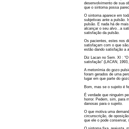
desenvolvimento de sua obr
que o sintoma possa parec
O sintoma aparece em toda
subjetivas ante a pulsão. 
pulsão. E nada há de mais 
alcançar o seu alvo...a sa
satisfação da pulsão.
Os pacientes, estes nos d
satisfaçam com o que são,
estão dando satisfação a 
Diz Lacan no Sem. XI : “O
satisfação” (LACAN, 1993, 
A metonímia do gozo pulsi
foram gerados de uma perd
lugar em que parte do gozo
Bom, mas se o sujeito é fe
É verdade que ninguém ped
horror. Pedem, sim, para 
danosas para o sujeito.
O que motiva uma demanda 
circunscrição, de oposiçã
que ele o pode conservar, 
O sintoma fixa, reajusta, 