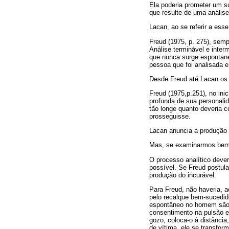
Ela poderia prometer um s
que resulte de uma anális
Lacan, ao se referir a ess
Freud (1975, p. 275), semp
Análise terminável e inter
que nunca surge espontane
pessoa que foi analisada e
Desde Freud até Lacan os 
Freud (1975,p.251), no inic
profunda de sua personalid
tão longe quanto deveria 
prosseguisse.
Lacan anuncia a produção 
Mas, se examinarmos bem a
O processo analítico deve
possível. Se Freud postul
produção do incurável.
Para Freud, não haveria, 
pelo recalque bem-sucedido
espontâneo no homem são. O
consentimento na pulsão e 
gozo, coloca-o à distância
de vítima, ele se transfor