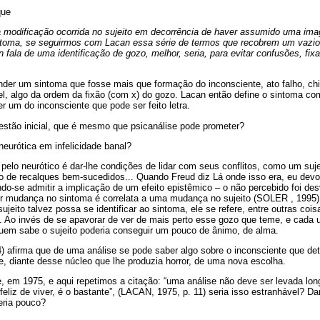
que
na modificação ocorrida no sujeito em decorrência de haver assumido uma im
intoma, se seguirmos com Lacan essa série de termos que recobrem um vazio 
n fala de uma identificação de gozo, melhor, seria, para evitar confusões, fi
ender um sintoma que fosse mais que formação do inconsciente, ato falho, ch
, algo da ordem da fixão (com x) do gozo. Lacan então define o sintoma como
r um do inconsciente que pode ser feito letra.
estão inicial, que é mesmo que psicanálise pode prometer?
neurótica em infelicidade banal?
 pelo neurótico é dar-lhe condições de lidar com seus conflitos, como um suj
de recalques bem-sucedidos... Quando Freud diz Lá onde isso era, eu devo a
ndo-se admitir a implicação de um efeito epistêmico – o não percebido foi d
uer mudança no sintoma é correlata a uma mudança no sujeito (SOLER , 1995
 sujeito talvez possa se identificar ao sintoma, ele se refere, entre outras co
. Ao invés de se apavorar de ver de mais perto esse gozo que teme, e cada 
quem sabe o sujeito poderia conseguir um pouco de ânimo, de alma.
 afirma que de uma análise se pode saber algo sobre o inconsciente que dete
de, diante desse núcleo que lhe produzia horror, de uma nova escolha.
, em 1975, e aqui repetimos a citação: “uma análise não deve ser levada lo
feliz de viver, é o bastante”, (LACAN, 1975, p. 11) seria isso estranhável? 
eria pouco?