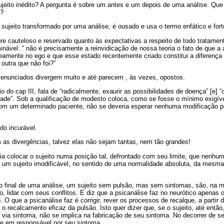
ujeito inédito? A pergunta é sobre um antes e um depois de uma análise. Que
e?
e sujeito transformado por uma análise, é ousado e usa o termo enfático e fo
re cauteloso e reservado quanto às expectativas a respeito de todo tratamen
minável: “ não é precisamente a reinvidicação de nossa teoria o fato de que a
amente no ego e que esse estado recentemente criado constitui a diferença
 outra que não foi?”
enunciados divergem muito e até parecem , às vezes, opostos.
io do cap III, fala de “radicalmente, exaurir as possibilidades de doença” [e]
ade”. Sob a qualificação de modesto coloca, como se fosse o mínimo exigíve
com um determinado paciente, não se deveria esperar nenhuma modificação po
do incurável.
s divergências, talvez elas não sejam tantas, nem tão grandes!
ria colocar o sujeito numa posição tal, defrontado com seu limite, que nenh
a um sujeito imodificável, no sentido de uma normalidade absoluta, da mesm
ao final de uma análise, um sujeito sem pulsão, mas sem sintomas, são, na 
, lidar com seus conflitos. E diz que a psicanálise faz no neurótico apenas
 que a psicanálise faz é corrigir, rever os processos de recalque, a partir
o recalcamento eficaz da pulsão. Isto quer dizer que, se o sujeito, até entã
, via sintoma, não se implica na fabricação de seu sintoma. No decorrer de se
me em responsável por seu sintoma.