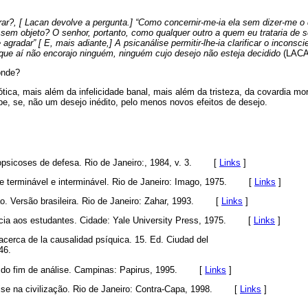
rar?, [ Lacan devolve a pergunta.] “Como concernir-me-ia ela sem dizer-me o
sem objeto? O senhor, portanto, como qualquer outro a quem eu trataria de s
agradar” [ E, mais adiante,] A psicanálise permitir-lhe-ia clarificar o inconsc
que aí não encorajo ninguém, ninguém cujo desejo não esteja decidido
(LACA
onde?
tica, mais além da infelicidade banal, mais além da tristeza, da covardia mo
e, se, não um desejo inédito, pelo menos novos efeitos de desejo.
icoses de defesa. Rio de Janeiro:, 1984, v. 3.
[
Links
]
terminável e interminável. Rio de Janeiro: Imago, 1975.
[
Links
]
 Versão brasileira. Rio de Janeiro: Zahar, 1993.
[
Links
]
a aos estudantes. Cidade: Yale University Press, 1975.
[
Links
]
cerca de la causalidad psíquica. 15. Ed. Ciudad del
46.
do fim de análise. Campinas: Papirus, 1995.
[
Links
]
e na civilização. Rio de Janeiro: Contra-Capa, 1998.
[
Links
]