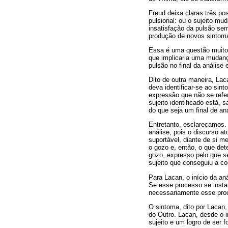
Freud deixa claras três po
pulsional: ou o sujeito mu
insatisfação da pulsão sem
produção de novos sintom
Essa é uma questão muito i
que implicaria uma mudanç
pulsão no final da análise 
Dito de outra maneira, Lac
deva identificar-se ao sint
expressão que não se refer
sujeito identificado está,
do que seja um final de an
Entretanto, esclareçamos. 
análise, pois o discurso 
suportável, diante de si 
o gozo e, então, o que det
gozo, expresso pelo que se
sujeito que conseguiu a co
Para Lacan, o início da an
Se esse processo se instau
necessariamente esse proc
O sintoma, dito por Lacan,
do Outro. Lacan, desde o 
sujeito e um logro de ser 