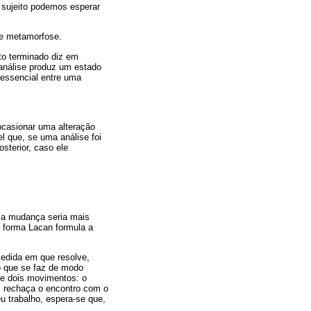
 sujeito podemos esperar
rte metamorfose.
to terminado diz em
 análise produz um estado
 essencial entre uma
 “ocasionar uma alteração
l que, se uma análise foi
sterior, caso ele
uma mudança seria mais
a forma Lacan formula a
medida em que resolve,
 o que se faz de modo
 de dois movimentos: o
o, rechaça o encontro com o
u trabalho, espera-se que,