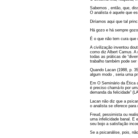
Sabemos , então, que, diss
O analista é aquele que e
Diríamos aqui que tal prin
Há gozo e há sempre gozo, 
É o que não tem cura que 
A civilização inventou dout
como diz Albert Camus. A 
todas as práticas de “di
trabalho também pode ser 
Quando Lacan (1988, p. 350
algum modo , seria uma prá
Em O Seminário da Ética 
é preciso chamá-lo por uma 
demanda da felicidade” (L
Lacan não diz que a psican
o analista se oferece para
Freud, pessimista ou realis
uma infelicidade banal. E 
seu bojo a satisfação inco
Se a psicanálise, pois, nã