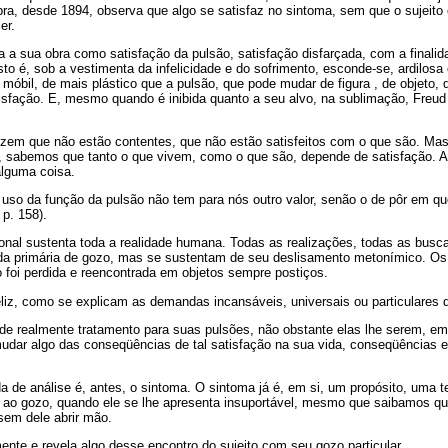
a, desde 1894, observa que algo se satisfaz no sintoma, sem que o sujeito 
er.
 a sua obra como satisfação da pulsão, satisfação disfarçada, com a finali
Isto é, sob a vestimenta da infelicidade e do sofrimento, esconde-se, ardilos
móbil, de mais plástico que a pulsão, que pode mudar de figura , de objeto, d
tisfação. E, mesmo quando é inibida quanto a seu alvo, na sublimação, Freud 
izem que não estão contentes, que não estão satisfeitos com o que são. Mas
 sabemos que tanto o que vivem, como o que são, depende de satisfação. A
alguma coisa.
 uso da função da pulsão não tem para nós outro valor, senão o de pôr em qu
p. 158).
onal sustenta toda a realidade humana. Todas as realizações, todas as busc
a primária de gozo, mas se sustentam de seu deslisamento metonímico. Os
 foi perdida e reencontrada em objetos sempre postiços.
liz, como se explicam as demandas incansáveis, universais ou particulares d
e realmente tratamento para suas pulsões, não obstante elas lhe serem, em
mudar algo das conseqüências de tal satisfação na sua vida, conseqüências 
de análise é, antes, o sintoma. O sintoma já é, em si, um propósito, uma te
o ao gozo, quando ele se lhe apresenta insuportável, mesmo que saibamos 
sem dele abrir mão.
mente e revela algo desse encontro do sujeito com seu gozo particular.