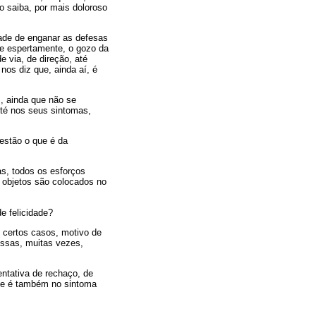
o saiba, por mais doloroso
dade de enganar as defesas
a e espertamente, o gozo da
e via, de direção, até
nos diz que, ainda aí, é
, ainda que não se
té nos seus sintomas,
estão o que é da
as, todos os esforços
 objetos são colocados no
e felicidade?
 certos casos, motivo de
essas, muitas vezes,
ntativa de rechaço, de
que é também no sintoma