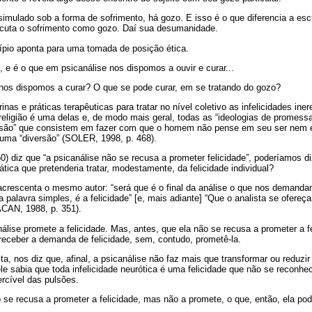
imulado sob a forma de sofrimento, há gozo. E isso é o que diferencia a escu
scuta o sofrimento como gozo. Daí sua desumanidade.
cípio aponta para uma tomada de posição ética.
e é o que em psicanálise nos dispomos a ouvir e curar...
nos dispomos a curar? O que se pode curar, em se tratando do gozo?
rinas e práticas terapêuticas para tratar no nível coletivo as infelicidades i
religião é uma delas e, de modo mais geral, todas as “ideologias de promes
versão” que consistem em fazer com que o homem não pense em seu ser nem 
uma “diversão” (SOLER, 1998, p. 468).
) diz que “a psicanálise não se recusa a prometer felicidade”, poderíamos di
tica que pretenderia tratar, modestamente, da felicidade individual?
acrescenta o mesmo autor: “será que é o final da análise o que nos deman
palavra simples, é a felicidade” [e, mais adiante] “Que o analista se ofereça
ACAN, 1988, p. 351).
álise promete a felicidade. Mas, antes, que ela não se recusa a prometer a f
 receber a demanda de felicidade, sem, contudo, prometê-la.
ta, nos diz que, afinal, a psicanálise não faz mais que transformar ou reduzir 
ele sabia que toda infelicidade neurótica é uma felicidade que não se reconhec
ercível das pulsões.
o se recusa a prometer a felicidade, mas não a promete, o que, então, ela po