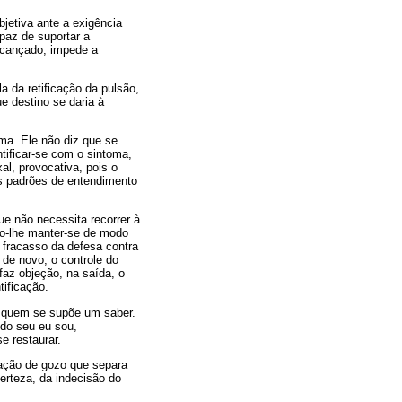
bjetiva ante a exigência
paz de suportar a
alcançado, impede a
a da retificação da pulsão,
e destino se daria à
oma. Ele não diz que se
ntificar-se com o sintoma,
al, provocativa, pois o
 os padrões de entendimento
ue não necessita recorrer à
do-lhe manter-se de modo
 fracasso da defesa contra
 de novo, o controle do
faz objeção, na saída, o
tificação.
 a quem se supõe um saber.
 do seu eu sou,
e restaurar.
ixação de gozo que separa
erteza, da indecisão do