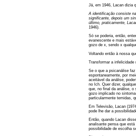
Já, em 1946, Lacan dizia 
A identificação consiste 
significante, depois um s
último, praticamente, Laca
1946).
Só se poderia, então, ent
evanescente e mais estável
gozo de x, sendo x qualque
Voltando então à nossa qu
Transformar a infelicidade 
Se o que a psicanálise faz
espontaneamente, por meio 
aceitável da análise, pode
no Ich. Quer dizer, qualq
que, no final da análise, o
gozo implicado no sintoma
particularmente temidas, 
Em Televisão, Lacan (1974)
pode lhe dar a possibilida
Então, quando Lacan disse
analisante pensa que está 
possibilidade de escolha s