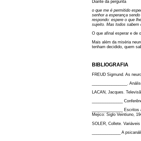
Diante da pergunta
o que me é permitido espe
senhor a esperança sendo 
respondo: espere o que lhe 
sujeito. Mas todos sabem 
O que afinal esperar e de 
Mais além da miséria neuró
tenham decidido, quem sab
BIBLIOGRAFIA
FREUD Sigmund. As neurops
________________. Análise 
LACAN, Jacques. Televisão.
______________ Conferênci
______________ Escritos a
Mejico: Siglo Veintiuno, 19
SOLER, Collete. Variáveis 
_____________ A psicanális