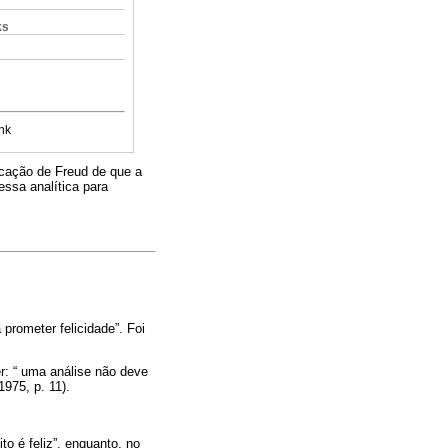
ks
nk
locação de Freud de que a
messa analítica para
prometer felicidade”. Foi
r: “ uma análise não deve
975, p. 11).
o é feliz”, enquanto, no