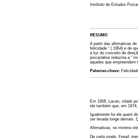
Instituto de Estudos Psica
RESUMO
A partir das afirmativas d
felicidade “ ( 1954) e de q
à luz do conceito de direç
psicanálise reduziria a “ m
aqueles que empreendem t
Palavras-chave:
Felicidad
Em 1958, Lacan, citado por
ele também que, em 1974, a
Igualmente foi ele quem di
ser levada longe demais. Q
Afirmativas, no mínimo int
De certo modo, Freud, mesm