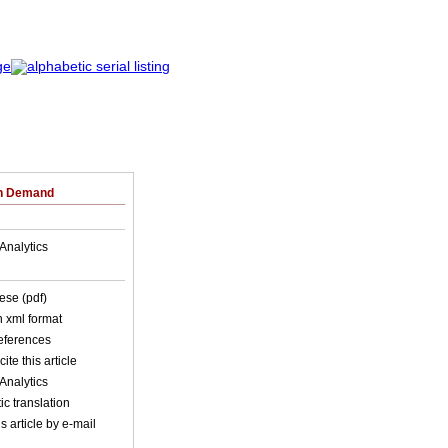
on Demand
Analytics
ese (pdf)
in xml format
references
ite this article
Analytics
c translation
s article by e-mail