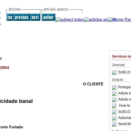
Services 
9
Journal
 2004
SciELO 
Article
O CLIENTE
Portugu
Article 
Article 
icidade banal
How to c
SciELO 
Automati
Send thi
Porto Furtado