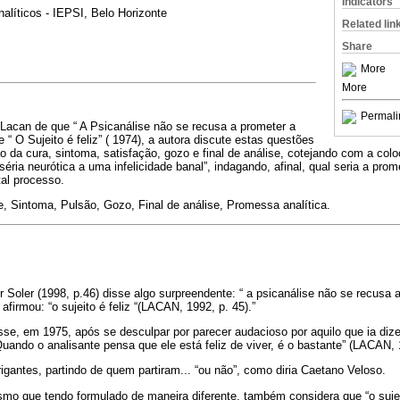
Indicators
nalíticos - IEPSI, Belo Horizonte
Related lin
Share
More
More
Permali
e Lacan de que “ A Psicanálise não se recusa a prometer a
ue “ O Sujeito é feliz” ( 1974), a autora discute estas questões
ão da cura, sintoma, satisfação, gozo e final de análise, cotejando com a co
iséria neurótica a uma infelicidade banal”, indagando, afinal, qual seria a pro
al processo.
e, Sintoma, Pulsão, Gozo, Final de análise, Promessa analítica.
 Soler (1998, p.46) disse algo surpreendente: “ a psicanálise não se recusa a 
firmou: “o sujeito é feliz “(LACAN, 1992, p. 45).”
sse, em 1975, após se desculpar por parecer audacioso por aquilo que ia dize
uando o analisante pensa que ele está feliz de viver, é o bastante” (LACAN, 1
rigantes, partindo de quem partiram... “ou não”, como diria Caetano Veloso.
o que tendo formulado de maneira diferente, também considera que “o sujeit