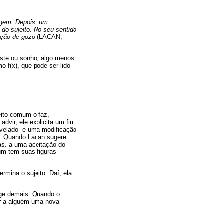
agem. Depois, um
do sujeito. No seu sentido
xação de gozo
(LACAN,
iste ou sonho, algo menos
 f(x), que pode ser lido
eito comum o faz,
dvir, ele explicita um fim
esvelado- e uma modificação
). Quando Lacan sugere
isas, a uma aceitação do
um tem suas figuras
rmina o sujeito. Daí, ela
nge demais. Quando o
Dar a alguém uma nova