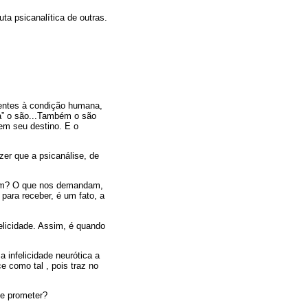
ta psicanalítica de outras.
nerentes à condição humana,
sa” o são...Também o são
em seu destino. E o
zer que a psicanálise, de
dam? O que nos demandam,
 para receber, é um fato, a
elicidade. Assim, é quando
a infelicidade neurótica a
e como tal , pois traz no
de prometer?