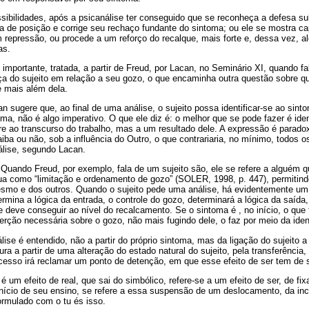
ssibilidades, após a psicanálise ter conseguido que se reconheça a defesa su
da de posição e corrige seu rechaço fundante do sintoma; ou ele se mostra ca
 repressão, ou procede a um reforço do recalque, mais forte e, dessa vez, 
as.
mportante, tratada, a partir de Freud, por Lacan, no Seminário XI, quando fal
a do sujeito em relação a seu gozo, o que encaminha outra questão sobre qu
e mais além dela.
an sugere que, ao final de uma análise, o sujeito possa identificar-se ao sint
oma, não é algo imperativo. O que ele diz é: o melhor que se pode fazer é ide
e ao transcurso do trabalho, mas a um resultado dele. A expressão é paradox
 saiba ou não, sob a influência do Outro, o que contrariaria, no mínimo, todos
álise, segundo Lacan.
Quando Freud, por exemplo, fala de um sujeito são, ele se refere a alguém q
atua como “limitação e ordenamento de gozo” (SOLER, 1998, p. 447), permitin
mesmo e dos outros. Quando o sujeito pede uma análise, há evidentemente um
ermina a lógica da entrada, o controle do gozo, determinará a lógica da saída,
 deve conseguir ao nível do recalcamento. Se o sintoma é , no início, o que 
erção necessária sobre o gozo, não mais fugindo dele, o faz por meio da iden
álise é entendido, não a partir do próprio sintoma, mas da ligação do sujeito
ra a partir de uma alteração do estado natural do sujeito, pela transferência,
esso irá reclamar um ponto de detenção, em que esse efeito de ser tem de s
 é um efeito de real, que sai do simbólico, refere-se a um efeito de ser, de f
início de seu ensino, se refere a essa suspensão de um deslocamento, da inc
formulado com o tu és isso.