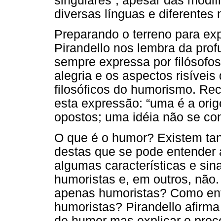
singulares”, apesar das modi
diversas línguas e diferentes 
Preparando o terreno para e
Pirandello nos lembra da prof
sempre expressa por filósofo
alegria e os aspectos risívei
filosóficos do humorismo. Rec
esta expressão: “uma é a orige
opostos; uma idéia não se con
O que é o humor? Existem tant
destas que se pode entender 
algumas características e si
humoristas e, em outros, não
apenas humoristas? Como entã
humoristas? Pirandello afirm
de humor mas explicar o proc