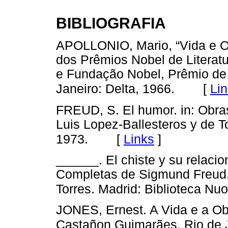
BIBLIOGRAFIA
APOLLONIO, Mario, “Vida e Ob
dos Prêmios Nobel de Literat
e Fundação
Nobel, Prêmio de 
[
Li
Janeiro: Delta, 1966.
FREUD, S. El humor. in: Obra
Luis Lopez-Ballesteros y de T
[
Links
]
1973.
______. El chiste y su relacio
Completas de Sigmund Freud. 
Torres. Madrid: Biblioteca Nu
JONES, Ernest. A Vida e a Ob
Castañon Guimarães. Rio de J