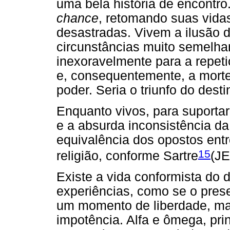
uma bela história de encontr
chance
, retomando suas vida
desastradas. Vivem a ilusão d
circunstâncias muito semelhan
inexoravelmente para a repet
e, consequentemente, a morte,
poder. Seria o triunfo do dest
Enquanto vivos, para suportar
e a absurda inconsistência da
equivalência dos opostos entre
15
religião, conforme Sartre
(J
Existe a vida conformista do d
experiências, como se o pres
um momento de liberdade, mas
impotência. Alfa e ômega, pri