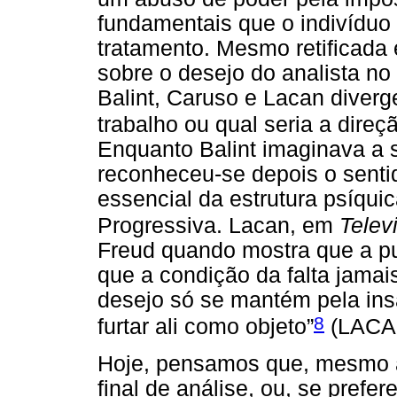
fundamentais que o indivíduo 
tratamento. Mesmo retificada 
sobre o desejo do analista no 
Balint, Caruso e Lacan diver
trabalho ou qual seria a dire
Enquanto Balint imaginava a s
reconheceu-se depois o senti
essencial da estrutura psíqu
Progressiva. Lacan, em
Telev
Freud quando mostra que a pu
que a condição da falta jamai
desejo só se mantém pela insa
8
furtar ali como objeto”
(LACAN
Hoje, pensamos que, mesmo a
final de análise, ou, se prefe