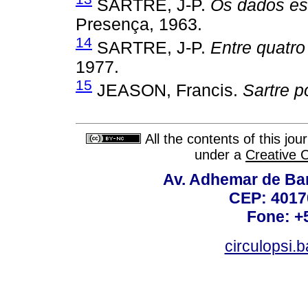
SARTRE, J-P.
Os dados es
Presença, 1963.
14
SARTRE, J-P.
Entre quatro
1977.
15
JEASON, Francis.
Sartre p
All the contents of this jo
under a
Creative 
Av. Adhemar de Bar
CEP: 4017
Fone: +
circulopsi.