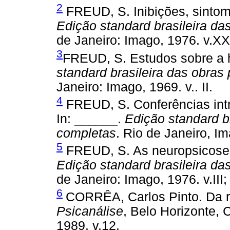
2
FREUD, S. Inibições, sintom
Edição standard brasileira da
de Janeiro: Imago, 1976. v.XX
3
FREUD, S. Estudos sobre a hi
standard brasileira das obras
Janeiro: Imago, 1969. v.. II.
4
FREUD, S. Conferências intr
In: ______.
Edição standard br
completas
. Rio de Janeiro, I
5
FREUD, S. As neuropsicoses 
Edição standard brasileira da
de Janeiro: Imago, 1976. v.III; 
6
CORRÊA, Carlos Pinto. Da r
Psicanálise
, Belo Horizonte, C
1989. v.12,