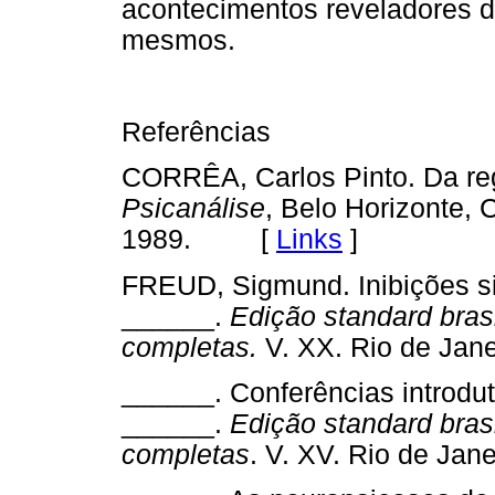
acontecimentos reveladores d
mesmos.
Referências
CORRÊA, Carlos Pinto. Da reg
Psicanálise
, Belo Horizonte, C
1989. [
Links
]
FREUD, Sigmund. Inibições si
______.
Edição standard brasi
completas.
V. XX. Rio de Ja
______. Conferências introdutó
______.
Edição standard brasi
completas
. V. XV. Rio de Jan