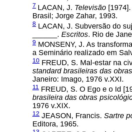
7
LACAN, J.
Televisão
[1974].
Brasil; Jorge Zahar, 1993.
8
LACAN, J. Subversão do sujei
______.
Escritos
. Rio de Jane
9
MONSENY, J. As transformaç
a Seminário realizado em Sal
10
FREUD, S. Mal-estar na civi
standard brasileiras das obra
Janeiro: Imago, 1976 v.XXI.
11
FREUD, S. O Ego e o Id [19
brasileira das obras psicológ
1976 v.XIX.
12
JEASON, Francis.
Sartre p
Editora, 1965.
13