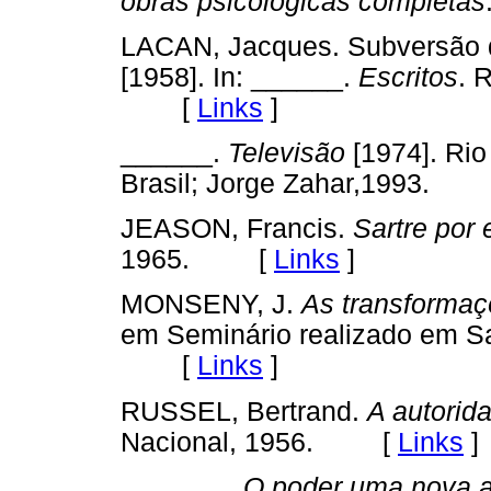
obras psicológicas completas
LACAN, Jacques. Subversão do
[1958]. In: ______.
Escritos
. 
[
Links
]
______.
Televisão
[1974]. Rio
Brasil; Jorge Zahar,1993.
JEASON, Francis.
Sartre por 
1965. [
Links
]
MONSENY, J.
As transformaç
em Seminário realizado em Sa
[
Links
]
RUSSEL, Bertrand.
A autorida
Nacional, 1956. [
Links
]
_______.
O poder uma nova a