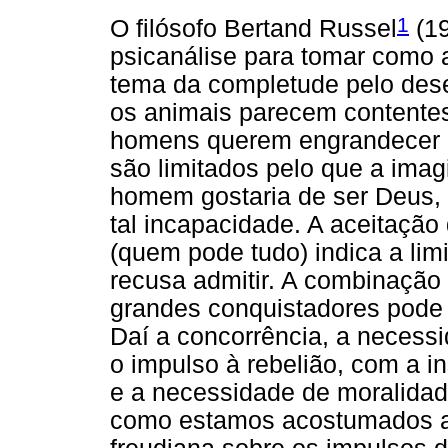
1
O filósofo Bertand Russel
(19
psicanálise para tomar como a
tema da completude pelo dese
os animais parecem contentes
homens querem engrandecer e,
são limitados pelo que a ima
homem gostaria de ser Deus, e
tal incapacidade. A aceitaçã
(quem pode tudo) indica a li
recusa admitir. A combinação 
grandes conquistadores pode
Daí a concorrência, a necess
o impulso à rebelião, com a in
e a necessidade de moralidade
como estamos acostumados a l