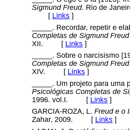
Sigmund Freud
. Rio de Janeir
[
Links
]
_____. Recordar, repetir e ela
Completas de Sigmund Freud
XII. [
Links
]
_____. Sobre o narcisismo [19
Completas de Sigmund Freud
XIV. [
Links
]
_____. Um projeto para uma psi
Psicológicas Completas de S
1996. vol.I. [
Links
]
GARCIA-ROZA, L.
Freud e o 
Zahar, 2009. [
Links
]