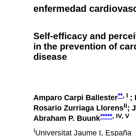
enfermedad cardiovasc
Self-efficacy and perce
in the prevention of ca
disease
**
, I
Amparo Carpi Ballester
;
II
Rosario Zurriaga Llorens
; 
*****
, IV, V
Abraham P. Buunk
I
Universitat Jaume I, España