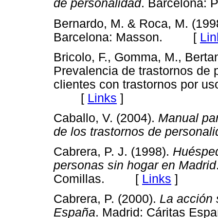
de personalidad
. Barcelona
Bernardo, M. & Roca, M. (199
Barcelona: Masson. [
Lin
Bricolo, F., Gomma, M., Bertan
Prevalencia de trastornos de
clientes con trastornos por u
[
Links
]
Caballo, V. (2004).
Manual par
de los trastornos de personal
Cabrera, P. J. (1998).
Huéspede
personas sin hogar en Madrid
Comillas. [
Links
]
Cabrera, P. (2000).
La acción 
España
. Madrid: Cáritas E