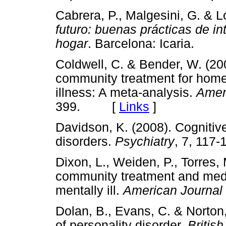
Cabrera, P., Malgesini, G. & L
futuro: buenas prácticas de in
hogar
. Barcelona: Icaria.
Coldwell, C. & Bender, W. (200
community treatment for home
illness: A meta-analysis.
Ameri
399. [
Links
]
Davidson, K. (2008). Cognitive
disorders.
Psychiatry
, 7, 11
Dixon, L., Weiden, P., Torres,
community treatment and medi
mentally ill.
American Journal 
Dolan, B., Evans, C. & Norton,
of personality disorder.
British