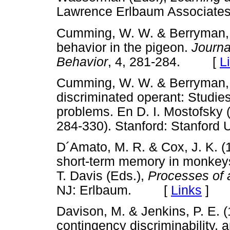
Lawrence Erlbaum Associ
Cumming, W. W. & Berryman, 
behavior in the pigeon.
Journa
Behavior
, 4, 281-284. [
L
Cumming, W. W. & Berryman, 
discriminated operant: Studie
problems. En D. I. Mostofsky 
284-330). Stanford: Stanfor
D´Amato, M. R. & Cox, J. K. 
short-term memory in monkeys
T. Davis (Eds.),
Processes of
NJ: Erlbaum. [
Links
]
Davison, M. & Jenkins, P. E. (
contingency discriminability,