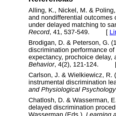
Alling, K., Nickel, M. & Poling,
and nondifferential outcomes
under delayed matching to s
Record
, 41, 537-549. [
Li
Brodigan, D. & Peterson, G. (
discrimination performance of
expectancy, prochoice delay, 
Behavior
, 4(2), 121-124. 
Carlson, J. & Wielkiewicz, R. 
instrumental discrimination lea
and Physiological Psychology
Chatlosh, D. & Wasserman, E
delayed discrimination proced
Wasserman (Eds.),
Learning