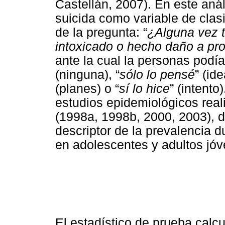
Castellán, 2007). En este anál
suicida como variable de clasi
de la pregunta: “
¿Alguna vez t
intoxicado o hecho daño a prop
ante la cual la personas podí
(ninguna), “
sólo lo pensé
” (ide
(planes) o “
sí lo hice
” (intento
estudios epidemiológicos real
(1998a, 1998b, 2000, 2003),
descriptor de la prevalencia d
en adolescentes y adultos jóv
El estadístico de prueba calcu