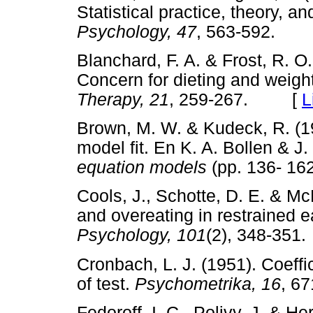
Statistical practice, theory, an
Psychology, 47
, 563-592.
Blanchard, F. A. & Frost, R. O.
Concern for dieting and weight
Therapy, 21
, 259-267. [
L
Brown, M. W. & Kudeck, R. (19
model fit. En K. A. Bollen & J
equation models
(pp. 136- 1
Cools, J., Schotte, D. E. & Mc
and overeating in restrained e
Psychology, 101
(2), 348-3
Cronbach, L. J. (1951). Coeffic
of test.
Psychometrika, 16
, 
Fedoroff, I. C., Polivy, J. & He