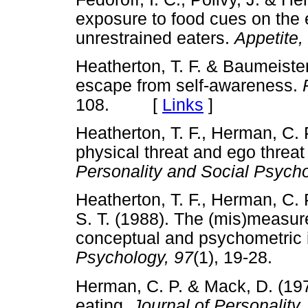
exposure to food cues on the 
unrestrained eaters.
Appetite,
Heatherton, T. F. & Baumeister
escape from self-awareness.
108. [
Links
]
Heatherton, T. F., Herman, C. P
physical threat and ego threat
Personality and Social Psycho
Heatherton, T. F., Herman, C. P
S. T. (1988). The (mis)measure
conceptual and psychometric
Psychology, 97
(1), 19-28.
Herman, C. P. & Mack, D. (197
eating.
Journal of Personality,