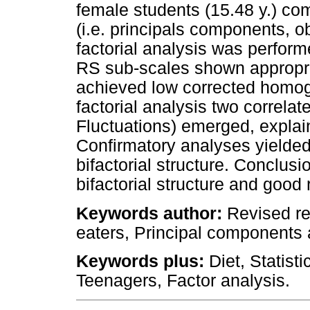
female students (15.48 y.) co
(i.e. principals components, o
factorial analysis was perfor
RS sub-scales shown appropriat
achieved low corrected homog
factorial analysis two correla
Fluctuations) emerged, explai
Confirmatory analyses yielded 
bifactorial structure. Conclu
bifactorial structure and good 
Keywords author:
Revised res
eaters, Principal components 
Keywords plus:
Diet, Statist
Teenagers, Factor analysis.