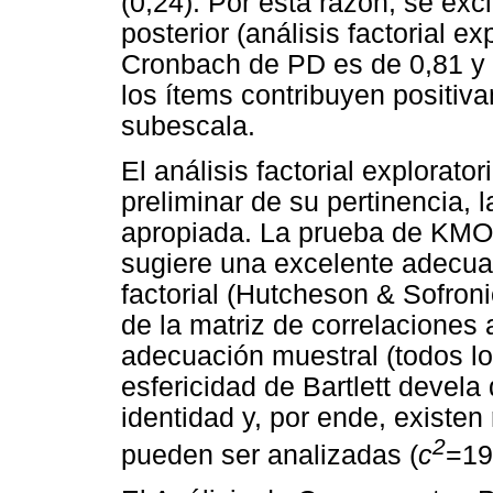
(0,24). Por esta razón, se excl
posterior (análisis factorial ex
Cronbach de PD es de 0,81 y el
los ítems contribuyen positiva
subescala.
El análisis factorial explorat
preliminar de su pertinencia, 
apropiada. La prueba de KMO 
sugiere una excelente adecuac
factorial (Hutcheson & Sofron
de la matriz de correlaciones
adecuación muestral (todos l
esfericidad de Bartlett devela
identidad y, por ende, existen
2
pueden ser analizadas (
c
=19