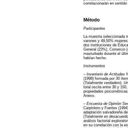
correlacionarán en sentido 
Método
Participantes
La muestra seleccionada m
varones y 49,50% mujeres)
dos instituciones de Educa
General (23%), Comercio (
masturbado durante el últ
habían hecho.
Instrumentos
–
Inventario de Actitudes 
(1998) formada por 30 ítem
(
Totalmente verdadero
). U
total oscila entre 30 y 15
propiedades psicométricas 
Anexo.
–
Encuesta de Opinión Se
Carpintero y Fuertes (1994
adaptación salvadoreña de 
(
Totalmente en desacuerd
análisis factorial explora
en su correlación con la esc