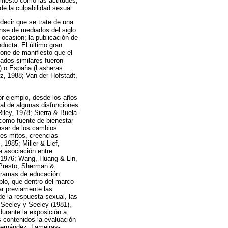
fiesto como las actitudes,
e la culpabilidad sexual.
decir que se trate de una
ense de mediados del siglo
ocasión; la publicación de
ducta. El último gran
one de manifiesto que el
ados similares fueron
) o España (Lasheras
z, 1988; Van der Hofstadt,
or ejemplo, desde los años
ual de algunas disfunciones
iley, 1978; Sierra & Buela-
 como fuente de bienestar
pesar de los cambios
les mitos, creencias
1985; Miller & Lief,
a asociación entre
, 1976; Wang, Huang & Lin,
 Presto, Sherman &
ogramas de educación
plo, que dentro del marco
ar previamente las
e la respuesta sexual, las
 Seeley y Seeley (1981),
durante la exposición a
 contenidos la evaluación
Fernández, Lameiras-