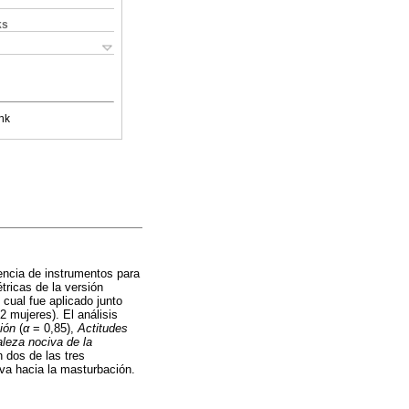
ks
nk
encia de instrumentos para
tricas de la versión
cual fue aplicado junto
 mujeres). El análisis
ión
(
α
= 0,85),
Actitudes
aleza nociva de la
n dos de las tres
va hacia la masturbación.