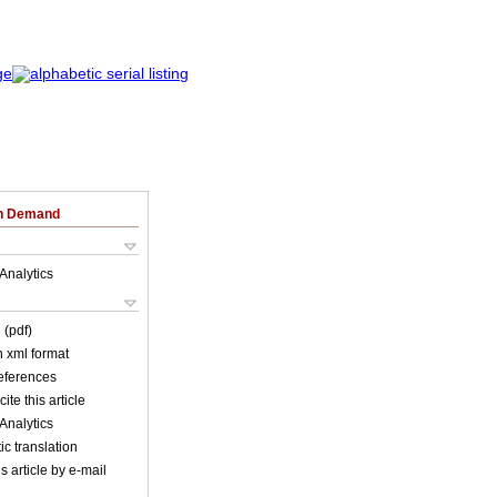
on Demand
Analytics
 (pdf)
in xml format
references
ite this article
Analytics
c translation
s article by e-mail