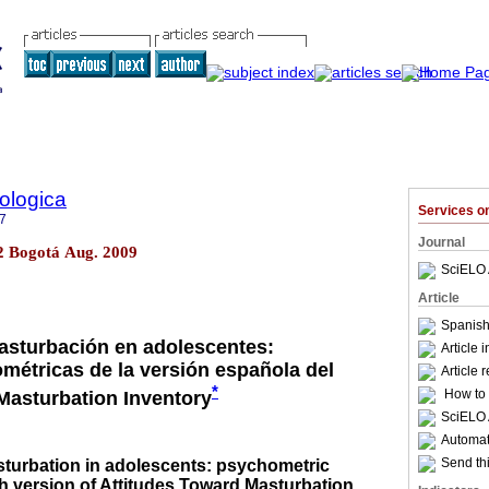
ologica
Services 
7
Journal
.2 Bogotá Aug. 2009
SciELO 
Article
Spanish
masturbación en adolescentes:
Article 
métricas de la versión española del
Article 
*
How to c
Masturbation Inventory
SciELO 
Automati
Send thi
sturbation in adolescents: psychometric
h version of Attitudes Toward Masturbation