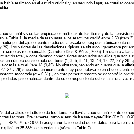
e había realizado en el estudio original y, en segundo lugar, se correlacionar
filia.
 cabo un análisis de las propiedades métricas de los ítems y de la consistenci
en la Tabla 1, la media de respuesta a los reactivos osciló entre 2,50 (ítem 3)
 media por debajo del punto medio de la escala de respuesta únicamente en n
7 y 29). Los valores de las desviaciones típicas se situaron ligeramente por e
, tal como es recomendable (Carretero-Dios & Pérez, 2005). En cuanto a las co
untuación total, y considerando como valores adecuados aquellos que son sup
os un número considerable de ítems (1, 3, 5, 8, 11, 13, 14, 17, 22, 27 y 29) 
 valor más alto el ítem 18 (0,45). No obstante, teniendo en cuenta que la elim
7, 22, 27 y 29) supondría un incremento muy poco relevante en el coeficiente d
 bastante moderado (
α
= 0,61)–, en este primer momento se descartó la opción 
piedades psicométricas dentro de su correspondiente subescala, una vez reali
s del análisis estadístico de los ítems, se llevó a cabo un análisis de compo
do tres factores. Previamente, tanto el test de Kaiser-Meyer-Olkin (KMO = 0,
= 4270,94;
p
< 0,001) aseguraron la idoneidad de los datos para la realizac
435
da explicó un 35,38% de la varianza (véase la Tabla 2).