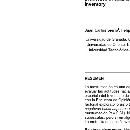
Inventory
I
Juan Carlos Sierra
; Feli
I
Universidad de Granada, 
II
Universidad de Oriente, E
III
Universidad Tecnológica 
RESUMEN
La masturbación es una co
evaluar las actitudes haci
española del Inventario de
con la Encuesta de Opinió
factorial exploratorio aisló
negativas hacia aspectos p
masturbación
(
α
= 0,61). N
subescalas, pero sí en alg
La erotofilia se asoció in
Palabras clave autor:
Mast