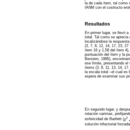
la de cada ítem, tal como s
IANM con el costructo eroto
Resultados
En primer lugar, se llevó a
total. Tal como se aprecia 
localizándose la respuesta
(3, 7, 8, 12, 14, 17, 23, 2
ítem 16 y 1,58 del ítem 4)
puntuación del ítem y la p
Berstein, 1995), encontram
ese límite, presentando el
ítems (3, 8, 11, 13, 14, 1
la escala total –el cual es
espera de examinar sus pro
En segundo lugar, y despué
rotación varimax, prefijan
2
esfericidad de Bartlett (
χ
solución trifactorial forza