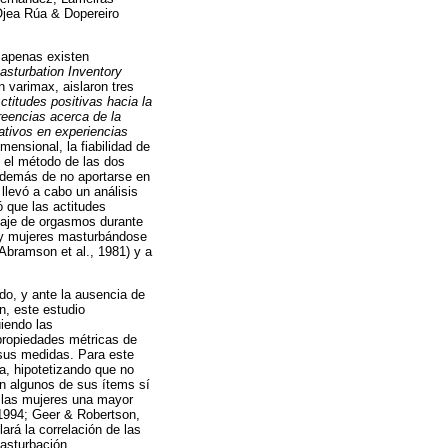
Ojea Rúa & Dopereiro
, apenas existen
asturbation Inventory
n varimax, aislaron tres
ctitudes positivas hacia la
reencias acerca de la
ativos en experiencias
imensional, la fiabilidad de
e el método de las dos
Además de no aportarse en
llevó a cabo un análisis
 que las actitudes
taje de orgasmos durante
 y mujeres masturbándose
Abramson et al., 1981) y a
ido, y ante la ausencia de
n, este estudio
uiendo las
propiedades métricas de
 sus medidas. Para este
la, hipotetizando que no
en algunos de sus ítems sí
o las mujeres una mayor
 1994; Geer & Robertson,
ará la correlación de las
masturbación