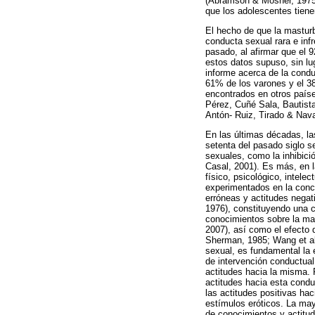
(Abramson & Mosher, 1975).
que los adolescentes tiene
El hecho de que la masturb
conducta sexual rara e inf
pasado, al afirmar que el
estos datos supuso, sin lu
informe acerca de la cond
61% de los varones y el 3
encontrados en otros país
Pérez, Cuñé Sala, Bautist
Antón- Ruiz, Tirado & Nav
En las últimas décadas, la
setenta del pasado siglo s
sexuales, como la inhibici
Casal, 2001). Es más, en l
físico, psicológico, intele
experimentados en la conce
erróneas y actitudes negat
1976), constituyendo una c
conocimientos sobre la mas
2007), así como el efecto
Sherman, 1985; Wang et al
sexual, es fundamental la 
de intervención conductual
actitudes hacia la misma. 
actitudes hacia esta condu
las actitudes positivas ha
estímulos eróticos. La ma
de conocimientos y actitu