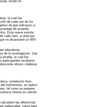
exual, residir en
ntory
, la cual fue
cción de cada uno de los
jetivo de que indicasen si
orcentaje de acuerdo,
ertos. Esta nueva versión
de cada ítem, si éste era
s que no alcanzaron un 85%
ones educativas
vos de la investigación. Una
a prueba, la cual fue
s participantes recibieron
olescente rehusó colaborar
ípica, correlación ítem-
 del instrumento, se realizó
tores, tal como se propone
istencia interna se calculó
calcularon las diferencias
 tres subescalas, como para