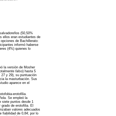
 salvadoreños (50,50%
s ellos eran estudiantes de
 opciones de Bachillerato:
icipantes informó haberse
eres (4%) quienes lo
ó la versión de Mosher
otalmente falso
) hasta 5
, 27 y 29), su puntuación
acia la masturbación. Sus
studio aparece en el
tofobia-erotofilia.
añola. Se empleó la
e siete puntos desde 1
grado de erotofilia. El
lcanzaban valores adecuados
 fiabilidad de 0,84; por lo