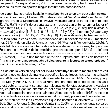
angana & Rodríguez-Castro, 2007; Lameiras Fernández, Rodríguez Castro, 
ara tal objetivo no aporten ningún instrumento estandarizado.
que tienen las actitudes hacia la masturbación en terapia y educación sexual
uación. Abramson y Mosher (1975) desarrollan el
Negative Attitudes Toward M
gativas hacia la Masturbación, IANM). Mediante análisis factorial con rotació
 31,9%, 6,7% y 5,7% de la varianza total, respectivamente. El primer factor (
A
doce ítems (3, 4, 5, 11, 13, 14, 17, 18, 20, 22, 27 y 29), el segundo (
Falsas c
sturbación
) a diez (1, 2, 6, 7, 9, 15, 16, 21, 24 y 28) y el tercero (
Afectos neg
ación
) a siete (10, 12, 19, 23, 25, 26 y 30). A pesar de este planteamiento trid
alculada para la escala total, informándose de un coeficiente de 0,75 mediant
r, 1975) y de un alfa de Cronbach de 0,94 (Mosher & Vonderheide, 1985). 
fiabilidad de consistencia interna de cada una de las dimensiones, tampoco se 
En cuanto a la validez de las medidas proporcionadas por el IANM, se informó
bación se asocian a una menor frecuencia masturbatoria y a un menor porcen
 & Mosher, 1975), a una menor excitación subjetiva ante filmes de hombres
 a una menor vasocongestión pélvica durante la lectura de textos eróticos (
xual (Abramson & Mosher, 1975).
ias de que la versión original del IANM constituye un instrumento fiable y val
tellana que evalúen de manera específica las actitudes hacia la masturbació
ón, 2007) se plantea llevar a cabo una adaptación del IANM. Para ello, y sig
ero-Dios y Perez (2007), se analizarán en una muestra de adolescentes las 
 estructura factorial y se aportarán algunas evidencias acerca de la validez
rán, en primer lugar, las diferencias por sexo en la puntuación total de la esca
ativas, tal como plantearon originalmente Abramson y Mosher (1975), aunque 
, como también se evidenció en el estudio original, presentando en este cas
tas se manifiestan más erotofóbicas que los hombres (Carpintero & Fuertes,
98; Sierra, Ortega & Gutiérrez-Quintanilla, 2008); en segundo lugar, se calcul
el constructo erotofilia, hipotetizando que las actitudes negativas hacia la 