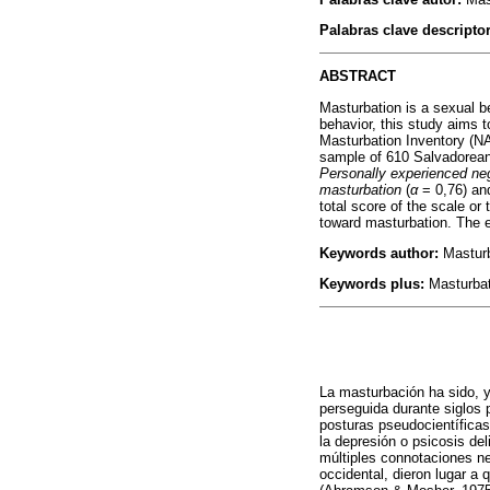
Palabras clave descripto
ABSTRACT
Masturbation is a sexual be
behavior, this study aims 
Masturbation Inventory (N
sample of 610 Salvadorean 
Personally experienced neg
masturbation
(
α
= 0,76) a
total score of the scale o
toward masturbation. The e
Keywords author:
Masturba
Keywords plus:
Masturbati
La masturbación ha sido, y
perseguida durante siglos 
posturas pseudocientíficas
la depresión o psicosis de
múltiples connotaciones ne
occidental, dieron lugar a