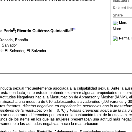
Indicators
Related lin
Share
More
More
II
III
**
pe Perla
; Ricardo Gutiérrez-Quintanilla
Permali
Granada, España
l Salvador
de El Salvador, El Salvador
nducta sexual frecuentemente asociada a la culpabilidad sexual. Ante la aus
a esta conducta, este estudio pretende examinar algunas propiedades psicomé
 Actitudes Negativas hacia la Masturbación de Abramson y Mosher (IANM), el 
n Sexual a una muestra de 610 adolescentes salvadoreños (308 varones y 302
 tres factores:
Afectos negativos en experiencias personales con la masturbac
ositivos de la masturbación
(
α
= 0,76) y
Falsas creencias acerca de la natur
o se encontraron diferencias por sexo en la puntuación total de la escala ni e
unos de los ítems en los que las mujeres presentaban una actitud más negati
versamente a las actitudes negativas hacia la masturbación.
urbación, Actitudes, Erotofilia, Adolescentes, Propiedades psicométricas.