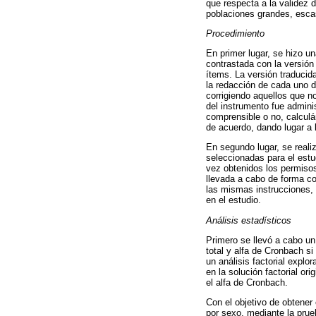
que respecta a la validez de
poblaciones grandes, escasa
Procedimiento
En primer lugar, se hizo u
contrastada con la versión
ítems. La versión traducid
la redacción de cada uno d
corrigiendo aquellos que n
del instrumento fue admini
comprensible o no, calculá
de acuerdo, dando lugar a l
En segundo lugar, se realiz
seleccionadas para el estud
vez obtenidos los permisos
llevada a cabo de forma col
las mismas instrucciones,
en el estudio.
Análisis estadísticos
Primero se llevó a cabo un
total y alfa de Cronbach si
un análisis factorial explo
en la solución factorial or
el alfa de Cronbach.
Con el objetivo de obtener
por sexo, mediante la prue