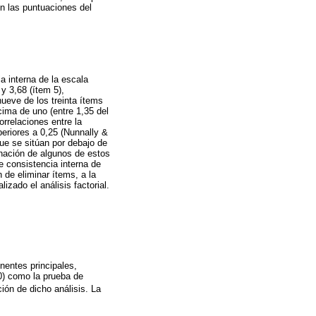
on las puntuaciones del
a interna de la escala
 y 3,68 (ítem 5),
ueve de los treinta ítems
ncima de uno (entre 1,35 del
rrelaciones entre la
eriores a 0,25 (Nunnally &
que se sitúan por debajo de
inación de algunos de estos
e consistencia interna de
de eliminar ítems, a la
zado el análisis factorial.
nentes principales,
90) como la prueba de
ión de dicho análisis. La