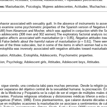
res:
Masturbación, Psicología, Mujeres adolescentes, Actitudes, Muchachos 
havior associated with sexuality guilt. In the absence of instruments to asses
to examine some psychometric properties of the Spanish version of Negative 
AMI) from Abramson and Mosher, which was applied in conjuction whith the S
adolescents (308 men and 302 women).The exploratory factorial analysis isol
ative affects associated with masturbation
(
α
= 0,85),
Negative attitudes tow
nd
False beliefs about the harmful nature of masturbation
(
α
= 0,61). There were
r two of the three subscales, but in some of the items in which women had a mo
rotophilia was inversely associated with negative attitudes toward masturbati
tion, Attitudes, Erotophilia, Adolescents, Psychometric properties.
on, Psychology, Adolescent girls, Attitudes, Adolescent boys, Attitudes.
 sigue siendo, una conducta tabú para muchas personas. Desde la religión ju
por separarse del objetivo central de la sexualidad humana: la procreación. En
 de la Medicina y Psiquiatría se la culpó de ser el origen de múltiples males
lirantes. Posturas religiosas ortodoxas y distorsiones médicas tiñeron a esta
gativas (Patton, 1986). Estos planteamientos, que calaron durante décadas e
 que en múltiples ocasiones la masturbación se asociase a sentimientos de cu