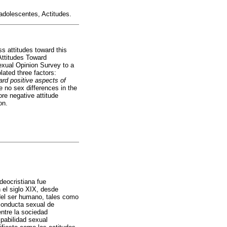
adolescentes, Actitudes.
s attitudes toward this
Attitudes Toward
exual Opinion Survey to a
ated three factors:
ard positive aspects of
 no sex differences in the
re negative attitude
on.
deocristiana fue
 el siglo XIX, desde
 del ser humano, tales como
 conducta sexual de
ntre la sociedad
lpabilidad sexual