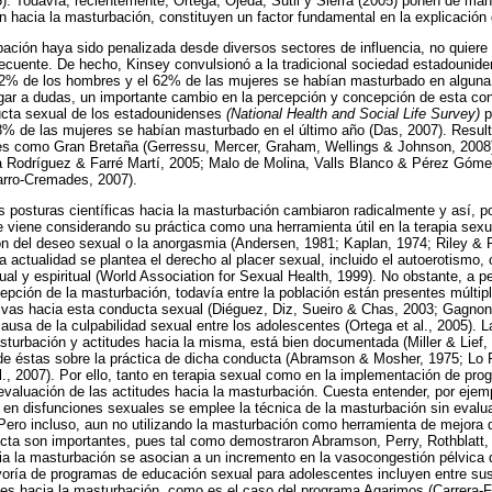
 Todavía, recientemente, Ortega, Ojeda, Sutil y Sierra (2005) ponen de mani
n hacia la masturbación, constituyen un factor fundamental en la explicación d
ación haya sido penalizada desde diversos sectores de influencia, no quiere 
recuente. De hecho, Kinsey convulsionó a la tradicional sociedad estadounid
 92% de los hombres y el 62% de las mujeres se habían masturbado en alguna 
gar a dudas, un importante cambio en la percepción y concepción de esta con
ucta sexual de los estadounidenses
(National Health and Social Life Survey)
p
8% de las mujeres se habían masturbado en el último año (Das, 2007). Result
es como Gran Bretaña (Gerressu, Mercer, Graham, Wellings & Johnson, 2008
a Rodríguez & Farré Martí, 2005; Malo de Molina, Valls Blanco & Pérez Góme
arro-Cremades, 2007).
s posturas científicas hacia la masturbación cambiaron radicalmente y así, p
e viene considerando su práctica como una herramienta útil en la terapia sex
ón del deseo sexual o la anorgasmia (Andersen, 1981; Kaplan, 1974; Riley & R
a actualidad se plantea el derecho al placer sexual, incluido el autoerotismo,
ctual y espiritual (World Association for Sexual Health, 1999). No obstante, a 
pción de la masturbación, todavía entre la población están presentes múltip
ivas hacia esta conducta sexual (Diéguez, Diz, Sueiro & Chas, 2003; Gagnon, 
ausa de la culpabilidad sexual entre los adolescentes (Ortega et al., 2005). L
turbación y actitudes hacia la misma, está bien documentada (Miller & Lief
 de éstas sobre la práctica de dicha conducta (Abramson & Mosher, 1975; Lo
., 2007). Por ello, tanto en terapia sexual como en la implementación de pr
evaluación de las actitudes hacia la masturbación. Cuesta entender, por ejem
 en disfunciones sexuales se emplee la técnica de la masturbación sin evalu
Pero incluso, aun no utilizando la masturbación como herramienta de mejora d
cta son importantes, pues tal como demostraron Abramson, Perry, Rothblatt,
cia la masturbación se asocian a un incremento en la vasocongestión pélvica 
yoría de programas de educación sexual para adolescentes incluyen entre sus
des hacia la masturbación, como es el caso del programa Agarimos (Carrera-