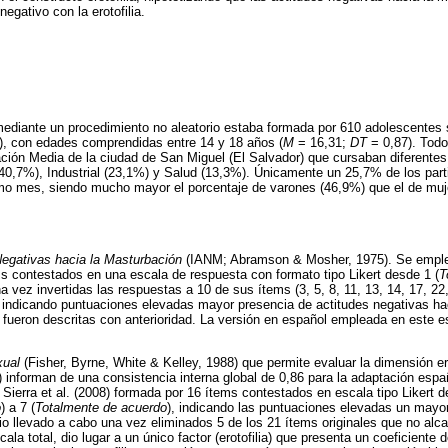
negativo con la erotofilia.
ediante un procedimiento no aleatorio estaba formada por 610 adolescentes
, con edades comprendidas entre 14 y 18 años (
M
= 16,31;
DT
= 0,87). Todo
ción Media de la ciudad de San Miguel (El Salvador) que cursaban diferentes
40,7%), Industrial (23,1%) y Salud (13,3%). Únicamente un 25,7% de los part
imo mes, siendo mucho mayor el porcentaje de varones (46,9%) que el de muj
Negativas hacia la Masturbación
(IANM; Abramson & Mosher, 1975). Se emple
s contestados en una escala de respuesta con formato tipo Likert desde 1 (
T
na vez invertidas las respuestas a 10 de sus ítems (3, 5, 8, 11, 13, 14, 17, 22
0, indicando puntuaciones elevadas mayor presencia de actitudes negativas h
fueron descritas con anterioridad. La versión en español empleada en este e
xual
(Fisher, Byrne, White & Kelley, 1988) que permite evaluar la dimensión ero
) informan de una consistencia interna global de 0,86 para la adaptación esp
Sierra et al. (2008) formada por 16 ítems contestados en escala tipo Likert d
o
) a 7 (
Totalmente de acuerdo
), indicando las puntuaciones elevadas un mayor 
torio llevado a cabo una vez eliminados 5 de los 21 ítems originales que no a
ala total, dio lugar a un único factor (erotofilia) que presenta un coeficiente de