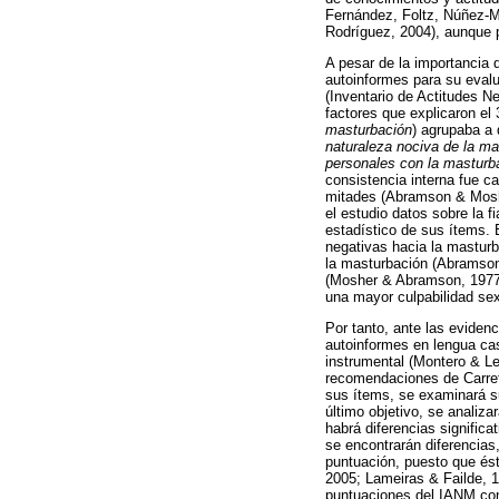
Fernández, Foltz, Núñez-M
Rodríguez, 2004), aunque p
A pesar de la importancia 
autoinformes para su eval
(Inventario de Actitudes Ne
factores que explicaron el
masturbación
) agrupaba a 
naturaleza nociva de la ma
personales con la masturb
consistencia interna fue c
mitades (Abramson & Moshe
el estudio datos sobre la 
estadístico de sus ítems. 
negativas hacia la mastur
la masturbación (Abramson
(Mosher & Abramson, 1977),
una mayor culpabilidad se
Por tanto, ante las evidenc
autoinformes en lengua cas
instrumental (Montero & Le
recomendaciones de Carret
sus ítems, se examinará su
último objetivo, se analiza
habrá diferencias signific
se encontrarán diferencias
puntuación, puesto que és
2005; Lameiras & Failde, 19
puntuaciones del IANM con 