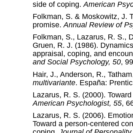
side of coping.
American Psyc
Folkman, S. & Moskowitz, J. T.
promise.
Annual Review of Ps
Folkman, S., Lazarus, R. S., D
Gruen, R. J. (1986). Dynamics 
appraisal, coping, and encou
and Social Psychology, 50
, 
Hair, J., Anderson, R., Tatham
multivariante
. España: Pren
Lazarus, R. S. (2000). Toward
American Psychologist, 55
, 
Lazarus, R. S. (2006). Emotion
Toward a person-centered con
coping.
Journal of Personality