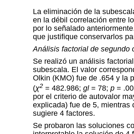
La eliminación de la subescal
en la débil correlación entre 
por lo señalado anteriormente.
que justifique conservarlos par
Análisis factorial de segundo
Se realizó un análisis factori
subescala. El valor correspon
Olkin (KMO) fue de .654 y la p
2
(
χ
= 482.986;
gl
= 78;
p
= .00
por el criterio de autovalor m
explicada) fue de 5, mientras
sugiere 4 factores.
Se probaron las soluciones co
interpretable la solución de 4