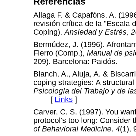
Referencias
Aliaga F. & Capafóns, A. (199
revisión crítica de la "Escal
Coping).
Ansiedad y Estrés, 2
Bermúdez, J. (1996). Afrontam
Fierro (Comp.),
Manual de psi
209). Barcelona: Paidós.
Blanch, A., Aluja, A. & Biscar
coping strategies: A structura
Psicología del Trabajo y de l
[
Links
]
Carver, C. S. (1997). You wan
protocol's too long: Consider
of Behavioral Medicine, 4
(1)