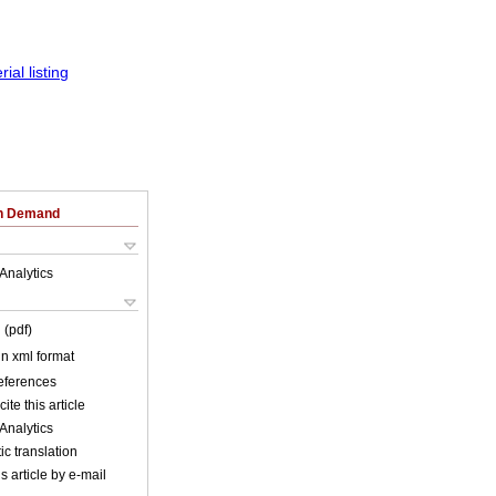
on Demand
Analytics
 (pdf)
 in xml format
references
ite this article
Analytics
c translation
s article by e-mail