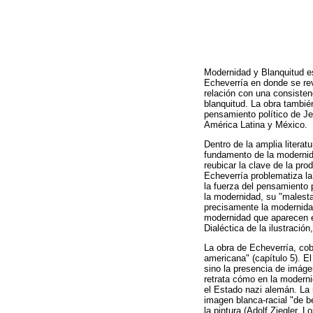
Modernidad y Blanquitud es
Echeverría en donde se rev
relación con una consistenc
blanquitud. La obra también
pensamiento político de Jea
América Latina y México.
Dentro de la amplia literat
fundamento de la modernida
reubicar la clave de la pr
Echeverría problematiza la
la fuerza del pensamiento 
la modernidad, su "malestar
precisamente la modernidad
modernidad que aparecen en
Dialéctica de la ilustració
La obra de Echeverría, cob
americana" (capítulo 5). El
sino la presencia de imágen
retrata cómo en la moderni
el Estado nazi alemán. La r
imagen blanca-racial "de bel
la pintura (Adolf Ziegler, 