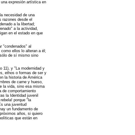
 una expresión artística en
n la necesidad de una
es razones desde el
denado a la libertad;
enado" a la actividad,
igan en el estado en que
ar "condenados" al
como ellos lo alteran a él;
 sólo de sí mismo sino
lo 11), y "La modernidad y
es, ethos o formas de ser y
en la historia de América
hombres de carne y hueso,
e la vida, sino esa misma
ma de comportamiento
as la Identidad juvenil
rebela! porque "la
 Es una juventud
a hay un fundamento de
próximos años, si quiero
olíticas que están en