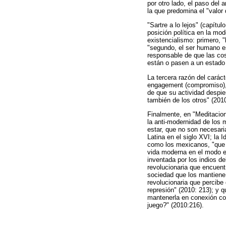
por otro lado, el paso del 
la que predomina el "valor 
"Sartre a lo lejos" (capítu
posición política en la mod
existencialismo: primero, "
"segundo, el ser humano es
responsable de que las cos
están o pasen a un estado 
La tercera razón del carác
engagement (compromiso), e
de que su actividad despie
también de los otros" (201
Finalmente, en "Meditacion
la anti-modernidad de los m
estar, que no son necesari
Latina en el siglo XVI; la
como los mexicanos, "que p
vida moderna en el modo e
inventada por los indios de
revolucionaria que encuent
sociedad que los mantiene,
revolucionaria que percibe
represión" (2010: 213); y 
mantenerla en conexión con
juego?" (2010:216).