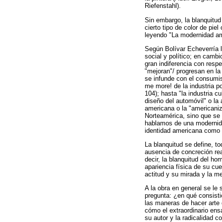
Riefenstahl).
Sin embargo, la blanquitud
cierto tipo de color de pi
leyendo "La modernidad ame
Según Bolívar Echeverría l
social y político; en cambi
gran indiferencia con resp
"mejoran"/ progresan en la
se infunde con el consumi
me more! de la industria p
104); hasta "la industria 
diseño del automóvil" o la
americana o la "americani
Norteamérica, sino que se 
hablamos de una modernida
identidad americana como l
La blanquitud se define, to
ausencia de concreción rea
decir, la blanquitud del ho
apariencia física de su cue
actitud y su mirada y la 
A la obra en general se le 
pregunta: ¿en qué consisti
las maneras de hacer arte 
cómo el extraordinario ensa
su autor y la radicalidad co