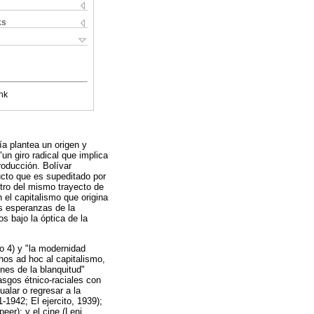
ks
nk
ía plantea un origen y
un giro radical que implica
roducción. Bolívar
ucto que es supeditado por
tro del mismo trayecto de
 el capitalismo que origina
es esperanzas de la
s bajo la óptica de la
lo 4) y "la modernidad
thos ad hoc al capitalismo,
enes de la blanquitud"
asgos étnico-raciales con
ualar o regresar a la
1-1942; El ejercito, 1939);
eer); y el cine (Leni