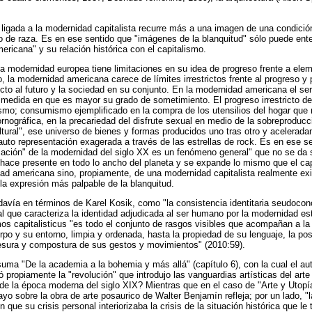
 ligada a la modernidad capitalista recurre más a una imagen de una condició
el o de raza. Es en ese sentido que "imágenes de la blanquitud" sólo puede en
ricana" y su relación histórica con el capitalismo.
a modernidad europea tiene limitaciones en su idea de progreso frente a elem
o, la modernidad americana carece de límites irrestrictos frente al progreso 
ecto al futuro y la sociedad en su conjunto. En la modernidad americana el 
 medida en que es mayor su grado de sometimiento. El progreso irrestricto d
smo; consumismo ejemplificado en la compra de los utensilios del hogar que 
ornográfica, en la precariedad del disfrute sexual en medio de la sobreproduc
cultural", ese universo de bienes y formas producidos uno tras otro y acelerad
 auto representación exagerada a través de las estrellas de rock. Es en ese s
zación" de la modernidad del siglo XX es un fenómeno general" que no se da
hace presente en todo lo ancho del planeta y se expande lo mismo que el ca
d americana sino, propiamente, de una modernidad capitalista realmente exi
a expresión más palpable de la blanquitud.
davía en términos de Karel Kosik, como "la consistencia identitaria seudoconc
l que caracteriza la identidad adjudicada al ser humano por la modernidad es
mos capitalisticus "es todo el conjunto de rasgos visibles que acompañan a la
rpo y su entorno, limpia y ordenada, hasta la propiedad de su lenguaje, la pos
mesura y compostura de sus gestos y movimientos" (2010:59).
suma "De la academia a la bohemia y más allá" (capítulo 6), con la cual el auto
ó propiamente la "revolución" que introdujo las vanguardias artísticas del ar
de la época moderna del siglo XIX? Mientras que en el caso de "Arte y Utopí
yo sobre la obra de arte posaurico de Walter Benjamín refleja; por un lado, "
n que su crisis personal interiorizaba la crisis de la situación histórica que le 