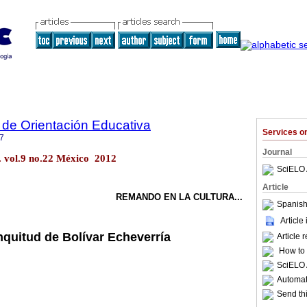
de Orientación Educativa
Services 
7
Journal
. vol.9 no.22 México 2012
SciELO 
Article
REMANDO EN LA CULTURA...
Spanish
Article
quitud de Bolívar Echeverría
Article 
How to c
SciELO 
Automati
Send thi