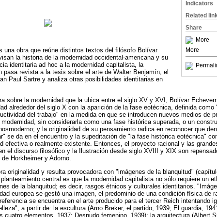
Indicators
Related lin
Share
More
More
 una obra que reúne distintos textos del filósofo Bolívar
isan la historia de la modernidad occidental-americana y su
ia identitaria ad hoc a la modernidad capitalista, la
Permali
 pasa revista a la tesis sobre el arte de Walter Benjamín, el
n Paul Sartre y analiza otras posibilidades identitarias en
ura sobre la modernidad que la ubica entre el siglo XV y XVI, Bolívar Echeverr
d alrededor del siglo X con la aparición de la fase eotécnica, definida como "
oductividad del trabajo" en la medida en que se introducen nuevos medios de p
 modernidad, sin considerarla como una fase histórica superada, o un constr
posmoderno; y la originalidad de su pensamiento radica en reconocer que den
" se da en el encuentro y la supeditación de "la fase histórica eotécnica" con
 efectiva o realmente existente. Entonces, el proyecto racional y las grand
 el discurso filosófico y la Ilustración desde siglo XVIII y XIX son repensado
n, de Horkheimer y Adorno.
ra originalidad y resulta provocadora con "imágenes de la blanquitud" (capítu
 planteamiento central es que la modernidad capitalista no sólo requiere un e
es de la blanquitud; es decir, rasgos étnicos y culturales identitarios. "Imág
dad europea se gestó una imagen, el predominio de una condición física de r
eferencia se encuentra en el arte producido para el tercer Reich intentando ig
leza", a partir de: la escultura (Arno Breker, el partido, 1939; El guardia, 194
Los cuatro elementos, 1937; Desnudo femenino, 1939); la arquitectura (Albert Sp