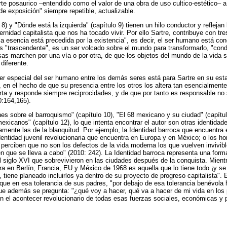
arte posaurico –entendido como el valor de una obra de uso cultico-estético– a
de exposición" siempre repetible, actualizable.
lo 8) y "Dónde está la izquierda" (capítulo 9) tienen un hilo conductor y refleja
ernidad capitalista que nos ha tocado vivir. Por ello Sartre, contribuye con tr
la esencia está precedida por la existencia", es decir, el ser humano está con
 "trascendente", es un ser volcado sobre el mundo para transformarlo, "cond
as marchen por una vía o por otra, de que los objetos del mundo de la vida s
diferente.
ter especial del ser humano entre los demás seres está para Sartre en su est
n el hecho de que su presencia entre los otros los altera tan esencialmente 
rta y responde siempre reciprocidades, y de que por tanto es responsable no
0:164,165).
es sobre el barroquismo" (capítulo 10), "El 68 mexicano y su ciudad" (capítu
exicanos" (capítulo 12), lo que intenta encontrar el autor son otras identidad
amente las de la blanquitud. Por ejemplo, la Identidad barroca que encuentra 
 Identidad juvenil revolucionaria que encuentra en Europa y en México; o los 
erciben que no son los defectos de la vida moderna los que vuelven invivibl
n que se lleva a cabo" (2010: 242). La Identidad barroca representa una for
l siglo XVI que sobrevivieron en las ciudades después de la conquista. Mientr
ra en Berlín, Francia, EU y México de 1968 es aquella que lo tiene todo ¡y se 
 tiene planeado incluirlos ya dentro de su proyecto de progreso capitalista".
 que en esa tolerancia de sus padres, "por debajo de esa tolerancia benévol
que además se pregunta: "¿qué voy a hacer, qué va a hacer de mi vida en los 
 el acontecer revolucionario de todas esas fuerzas sociales, económicas y p