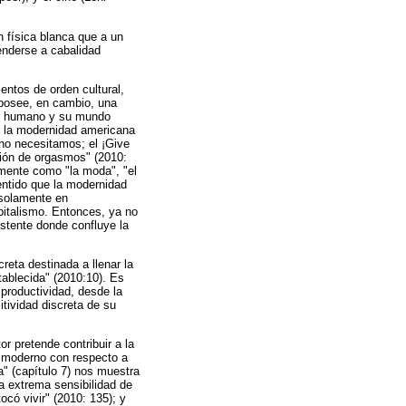
n física blanca que a un
tenderse a cabalidad
entos de orden cultural,
y posee, en cambio, una
ser humano y su mundo
e la modernidad americana
no necesitamos; el ¡Give
ción de orgasmos" (2010:
amente como "la moda", "el
entido que la modernidad
 solamente en
pitalismo. Entonces, ya no
stente donde confluye la
reta destinada a llenar la
tablecida" (2010:10). Es
 productividad, desde la
itividad discreta de su
r pretende contribuir a la
te moderno con respecto a
a" (capítulo 7) nos muestra
la extrema sensibilidad de
tocó vivir" (2010: 135); y