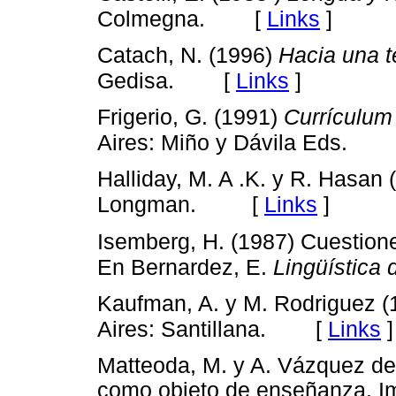
[
Links
]
Colmegna.
Catach, N. (1996)
Hacia una te
[
Links
]
Gedisa.
Frigerio, G. (1991)
Currículum 
Aires: Miño y Dávila Eds.
Halliday, M. A .K. y R. Hasan
[
Links
]
Longman.
Isemberg, H. (1987) Cuestione
En Bernardez, E.
Lingüística 
Kaufman, A. y M. Rodriguez 
[
Links
]
Aires: Santillana.
Matteoda, M. y A. Vázquez de 
como objeto de enseñanza. Im