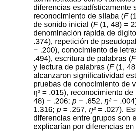
diferencias estadísticamente s
reconocimiento de sílaba (
F
(1
de sonido inicial (
F
(1, 48) = 
denominación rápida de dígito
.374), repetición de pseudopa
= .200), conocimiento de letra
.494), escritura de palabras (
F
y lectura de palabras (
F
(1, 48
alcanzaron significatividad est
pruebas de conocimiento de vo
ŋ² = .015), reconocimiento de 
48) = .206;
p
= .652,
ŋ²
= .004)
1.316;
p
= .257,
ŋ²
= .027). Es
diferencias entre grupos son e
explicarían por diferencias en 