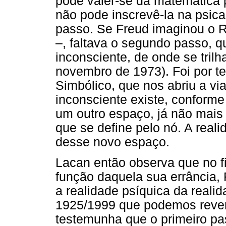
pode valer-se da matemática 
não pode inscrevê-la na psica
passo. Se Freud imaginou o R
–, faltava o segundo passo, q
inconsciente, de onde se trilha
novembro de 1973). Foi por t
Simbólico, que nos abriu a v
inconsciente existe, conform
um outro espaço, já não mais
que se define pelo nó. A real
desse novo espaço.
Lacan então observa que no f
função daquela sua errância, 
a realidade psíquica da realid
1925/1999 que podemos rever 
testemunha que o primeiro pa