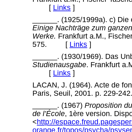
[
Links
]
______. (1925/1999a). c) Die
Einige Nachträge zum ganze
Werke.
Frankfurt a.M., Fischer
575. [
Links
]
______. (1930/1969). Das Unb
Studienausgabe
. Frankfurt a.
[
Links
]
LACAN, J. (1964). Acte de fon
Paris, Seuil, 2001. p. 229
______. (1967)
Proposition du
de l'École
, 1ère version. Disp
<
http://espace.freud.pagesper
orange.fr/topos/psycha/psys