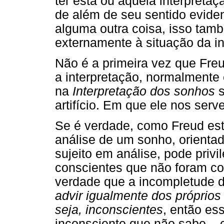
ter esta ou aquela interpretaç
de além de seu sentido eviden
alguma outra coisa, isso tamb
externamente à situação da i
Não é a primeira vez que Freu
a interpretação, normalmente
na
Interpretação dos sonhos
s
artifício. Em que ele nos serv
Se é verdade, como Freud es
análise de um sonho, orient
sujeito em análise, pode priv
conscientes que não foram con
verdade que a incompletude d
advir igualmente dos próprios
seja, inconscientes
, então es
inconsciente que não sabe – c