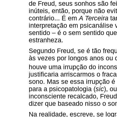
de Freud, seus sonhos são fe
inúteis, então, porque não ev
contrário... É em
A Terceira
ta
interpretação em psicanálise 
sentido – é o sem sentido qu
estranheza.
Segundo Freud, se é tão fre
às vezes por longos anos ou 
houve uma irrupção do incons
justificaria arriscarmos o fra
sono. Mas se essa irrupção é 
para a psicopatologia (
sic
), o
inconsciente recalcado, Freu
dizer que baseado nisso o son
Na realidade, escreve, se log