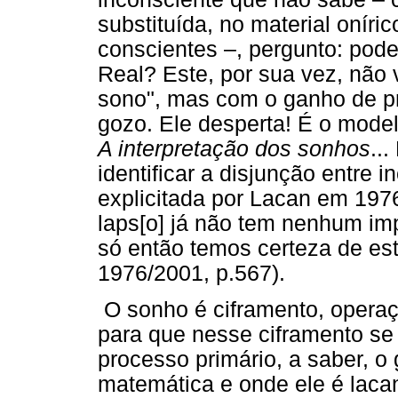
substituída, no material oníri
conscientes –, pergunto: pod
Real? Este, por sua vez, não 
sono", mas com o ganho de p
gozo. Ele desperta! É o mode
A interpretação dos sonhos
..
identificar a disjunção entre i
explicitada por Lacan em 1976
laps[o] já não tem nenhum imp
só então temos certeza de es
1976/2001, p.567).
O sonho é ciframento, operaçã
para que nesse ciframento se
processo primário, a saber, o
matemática e onde ele é lacan