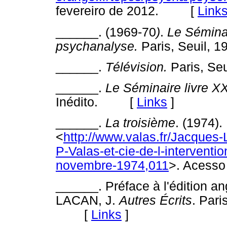
fevereiro de 2012. [
Link
______. (1969-70
)
.
Le Séminair
psychanalyse.
Paris, Seuil
______.
Télévision.
Paris, S
______.
Le Séminaire livre X
Inédito. [
Links
]
______.
La troisième
. (1974).
<
http://www.valas.fr/Jacques-
P-Valas-et-cie-de-l-intervent
novembre-1974,011
>. Acess
______. Préface à l'édition an
LACAN, J.
Autres Écrits
. Pari
[
Links
]