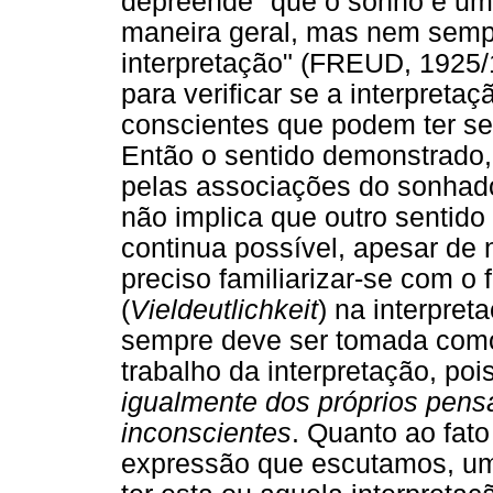
depreende "que o sonho é uma
maneira geral, mas nem sempr
interpretação" (FREUD, 1925/
para verificar se a interpreta
conscientes que podem ter s
Então o sentido demonstrado,
pelas associações do sonhado
não implica que outro sentido
continua possível, apesar de
preciso familiarizar-se com o f
(
Vieldeutlichkeit
) na interpre
sempre deve ser tomada como
trabalho da interpretação, po
igualmente dos próprios pensa
inconscientes
. Quanto ao fat
expressão que escutamos, u