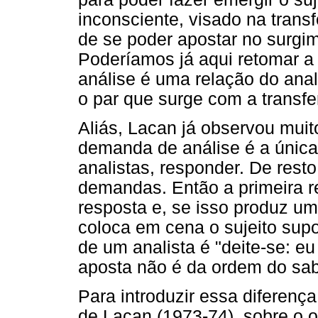
inconsciente, visado na trans
de se poder apostar no surgi
Poderíamos já aqui retomar 
análise é uma relação do anal
o par que surge com a transfe
Aliás, Lacan já observou mui
demanda de análise é a únic
analistas, responder. De rest
demandas. Então a primeira r
resposta e, se isso produz u
coloca em cena o sujeito sup
de um analista é "deite-se: eu
aposta não é da ordem do sabe
Para introduzir essa diferenç
de Lacan (1973-74), sobre o o