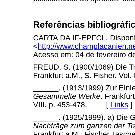
Referências bibliográfi
CARTA DA IF-EPFCL. Disponí
<
http://www.champlacanien.ne
Acesso em: 04 de fevereir
FREUD, S. (1900/1069) Die 
Frankfurt a.M., S. Fisher. Vo
______. (1913/1999) Zur Einl
Gesammelte Werke
. Frankfur
VIII. p. 453-478. [
Links
]
______. (1925/1999). a) Die 
Nachträge zum ganzen der T
Frankfurt a.M., Fischer Tasche