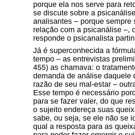
porque ela nos serve para r
se discute sobre a psicanális
analisantes – porque sempre
relação com a psicanálise –,
responde o psicanalista parti
Já é superconhecida a fórmul
tempo – as entrevistas prelim
455) as chamava: o tratament
demanda de análise daquele q
razão de seu mal-estar – out
Esse tempo é necessário por
para se fazer valer, do que r
o sujeito endereça suas quei
sabe, ou seja, se ele não se i
qual a resposta para as queixa
para poder fazer emergir o suj