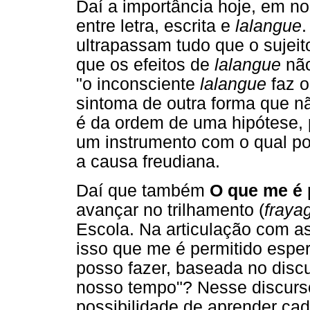
Daí a importância hoje, em no
entre letra, escrita e
lalangue
.
ultrapassam tudo que o sujei
que os efeitos de
lalangue
não
"o inconsciente
lalangue
faz o
sintoma de outra forma que não
é da ordem de uma hipótese, 
um instrumento com o qual po
a causa freudiana.
Daí que também
O que me é 
avançar no trilhamento (
fraya
Escola. Na articulação com a
isso que me é permitido espe
posso fazer, baseada no discu
nosso tempo"? Nesse discurs
possibilidade de aprender ca