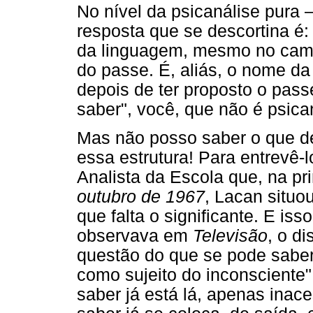
No nível da psicanálise pura 
resposta que se descortina é:
da linguagem, mesmo no camp
do passe. É, aliás, o nome d
depois de ter proposto o pass
saber", você, que não é psican
Mas não posso saber o que d
essa estrutura! Para entrevê-l
Analista da Escola que, na pr
outubro de 1967
, Lacan situo
que falta o significante. E i
observava em
Televisão
, o d
questão do que se pode saber"
como sujeito do inconsciente"
saber já está lá, apenas inac