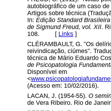
autobiográfico de um caso de 
Artigos sobre técnica (Tradu
In:
Edição Standard Brasileir
de Sigmund Freud, vol. XII
. R
108. [
Links
]
CLÉRAMBAULT, G. "Os delírio
reivindicação, ciúmes". Tradu
técnica de Mário Eduardo Cos
de Psicopatologia Fundament
Disponível em
<
www.psicopatologiafundament
(Acesso em: 10/02/2016).
LACAN, J. (1954-55).
O seminá
de Vera Ribeiro. Rio de Jan