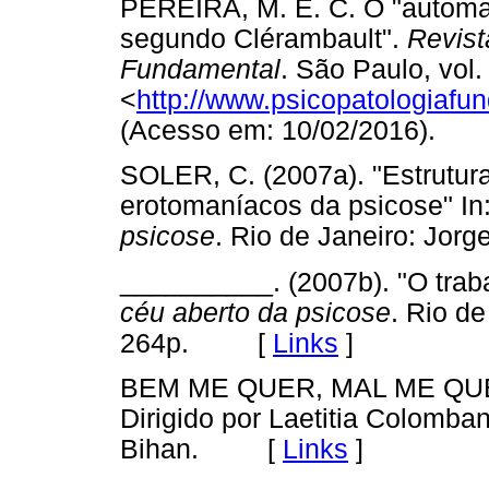
PEREIRA, M. E. C. O "automat
segundo Clérambault".
Revist
Fundamental
. São Paulo, vol.
<
http://www.psicopatologiafu
(Acesso em: 10/02/2016).
SOLER, C. (2007a). "Estrutur
erotomaníacos da psicose" In
psicose
. Rio de Janeiro: Jo
__________. (2007b). "O trab
céu aberto da psicose
. Rio de
264p. [
Links
]
BEM ME QUER, MAL ME QUER. (
Dirigido por Laetitia Colomb
Bihan. [
Links
]