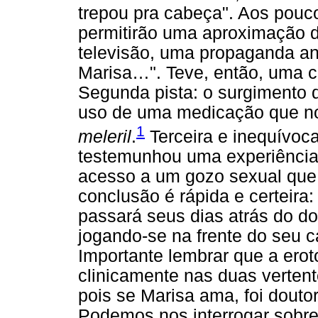
trepou pra cabeça". Aos pouc
permitirão uma aproximação di
televisão, uma propaganda an
Marisa…". Teve, então, uma ce
Segunda pista: o surgimento 
uso de uma medicação que n
1
meleril
.
Terceira e inequívoca 
testemunhou uma experiência 
acesso a um gozo sexual que
conclusão é rápida e certeira:
passará seus dias atrás do do
jogando-se na frente do seu c
Importante lembrar que a ero
clinicamente nas duas verten
pois se Marisa ama, foi douto
Podemos nos interrogar sobre