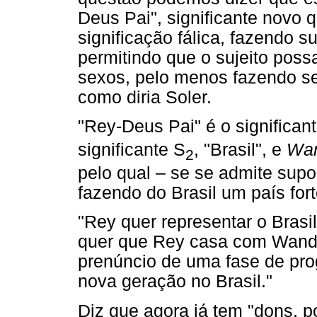
Deus Pai", significante novo q
significação fálica, fazendo su
permitindo que o sujeito possa
sexos, pelo menos fazendo s
como diria Soler.
"Rey-Deus Pai" é o significan
significante S
, "Brasil", e
Wan
2
pelo qual – se se admite supo
fazendo do Brasil um país for
"Rey quer representar o Bras
quer que Rey casa com Wandr
prenúncio de uma fase de prog
nova geração no Brasil."
Diz que agora já tem "dons, po