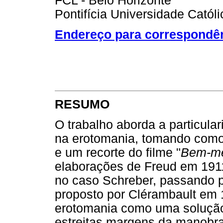
FCL - Belo Horizonte
Pontifícia Universidade Catól
Endereço para correspondê
RESUMO
O trabalho aborda a particul
na erotomania, tomando como 
e um recorte do filme "
Bem-me
elaborações de Freud em 1911
no caso Schreber, passando p
proposto por Clérambault em 
erotomania como uma solução 
estreitas margens da manobra