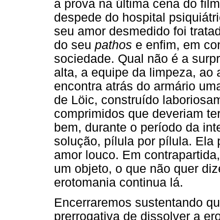
a prova na última cena do film
despede do hospital psiquiát
seu amor desmedido foi tratado
do seu
pathos
e enfim, em co
sociedade. Qual não é a surp
alta, a equipe da limpeza, ao
encontra atrás do armário uma 
de Löic, construído laborios
comprimidos que deveriam ter 
bem, durante o período da int
solução, pílula por pílula. E
amor louco. Em contrapartida,
um objeto, o que não quer dize
erotomania continua lá.
Encerraremos sustentando que
prerrogativa de dissolver a e