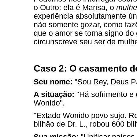
o Outro: ela é Marisa, o
mulher
experiência absolutamente ún
não somente gozar, como fazê
que o amor se torna signo d
circunscreve seu ser de mulh
Caso 2: O casamento d
Seu nome:
"Sou Rey, Deus Pa
A situação:
"Há sofrimento e 
Wonido".
"Extado Wonido povo sujo. Ro
bilhão de Dr. L., robou 600 bil
Sua missão:
"Unificar países