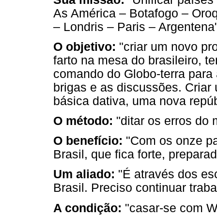
As América – Botafogo – Oroq
– Londris – Paris – Argentena"
O objetivo:
"criar um novo pr
farto na mesa do brasileiro, t
comando do Globo-terra para
brigas e as discussões. Cria
básica dativa, uma nova repúb
O método:
"ditar os erros do
O benefício:
"Com os onze pa
Brasil, que fica forte, prepara
Um aliado:
"É através dos esc
Brasil. Preciso continuar trab
A condição:
"casar-se com Wa