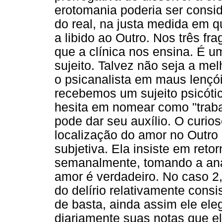
erotomania poderia ser consi
do real, na justa medida em q
a libido ao Outro. Nos três f
que a clínica nos ensina. É u
sujeito. Talvez não seja a me
o psicanalista em maus lençó
recebemos um sujeito psicótic
hesita em nomear como "traba
pode dar seu auxílio. O curio
localização do amor no Outro
subjetiva. Ela insiste em reto
semanalmente, tomando a ana
amor é verdadeiro. No caso 2,
do delírio relativamente consi
de basta, ainda assim ele ele
diariamente suas notas que e